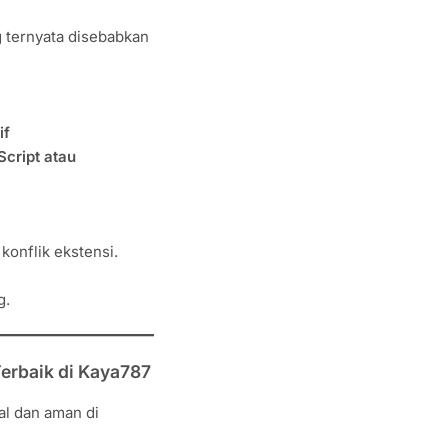
 ternyata disebabkan
if
cript atau
onflik ekstensi.
g.
erbaik di Kaya787
al dan aman di