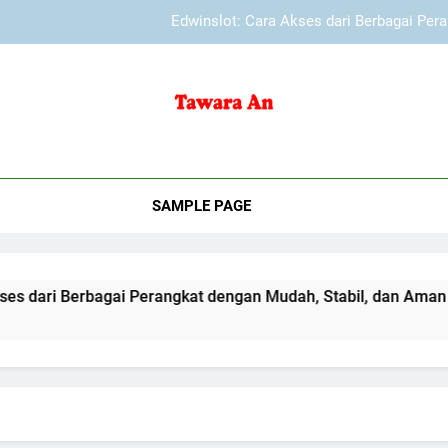
Edwinslot: Cara Akses dari Berbagai Per
Cara Memastikan EDWINSLOT Login
Login Edwinslot Resmi 
ara An
TIARA4D Login dengan 
engalaman Menginap Tradisional Di Tawara An, Jepang. Peng
Edwinslot: Cara Akses dari Berbagai Per
SAMPLE PAGE
Cara Memastikan EDWINSLOT Login
Login Edwinslot Resmi 
rbagai Perangkat dengan Mudah, Stabil, dan Aman
Cara 
1 Mont