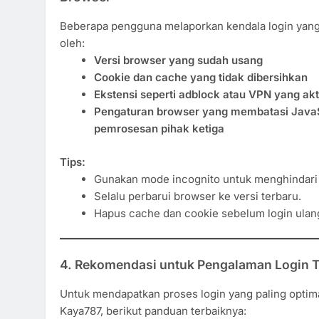
Beberapa pengguna melaporkan kendala login yang
oleh:
Versi browser yang sudah usang
Cookie dan cache yang tidak dibersihkan
Ekstensi seperti adblock atau VPN yang akt
Pengaturan browser yang membatasi JavaS
pemrosesan pihak ketiga
Tips:
Gunakan mode incognito untuk menghindari k
Selalu perbarui browser ke versi terbaru.
Hapus cache dan cookie sebelum login ulan
4. Rekomendasi untuk Pengalaman Login T
Untuk mendapatkan proses login yang paling optim
Kaya787, berikut panduan terbaiknya: