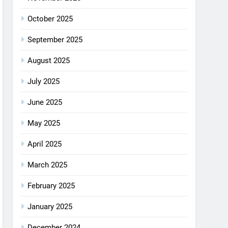
October 2025
September 2025
August 2025
July 2025
June 2025
May 2025
April 2025
March 2025
February 2025
January 2025
December 2024