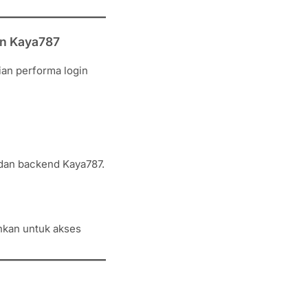
an Kaya787
jian performa login
an backend Kaya787.
nkan untuk akses