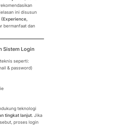
irekomendasikan
elasan ini disusun
 (Experience,
r bermanfaat dan
m Sistem Login
eknis seperti:
ail & password)
ie
dukung teknologi
 tingkat lanjut
. Jika
ebut, proses login