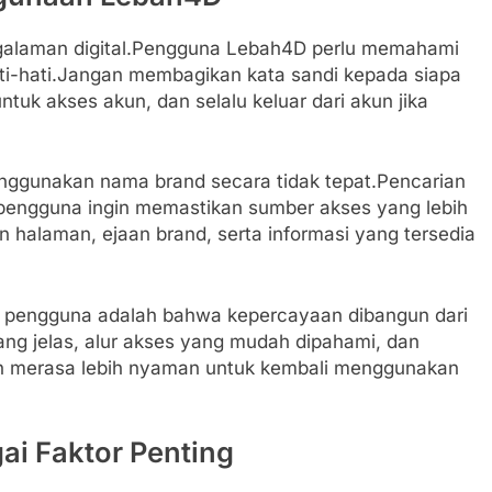
galaman digital.Pengguna Lebah4D perlu memahami
ati-hati.Jangan membagikan kata sandi kepada siapa
tuk akses akun, dan selalu keluar dari akun jika
enggunakan nama brand secara tidak tepat.Pencarian
pengguna ingin memastikan sumber akses yang lebih
n halaman, ejaan brand, serta informasi yang tersedia
an pengguna adalah bahwa kepercayaan dibangun dari
yang jelas, alur akses yang mudah dipahami, dan
n merasa lebih nyaman untuk kembali menggunakan
i Faktor Penting