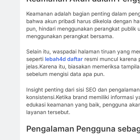
Keamanan adalah bagian penting dalam pen
bahwa akun pribadi harus dikelola dengan h
pun, hindari menggunakan perangkat publik un
menggunakan perangkat bersama.
Selain itu, waspadai halaman tiruan yang m
seperti
lebah4d daftar
resmi muncul karena 
jelas.Karena itu, biasakan memeriksa tampila
sebelum mengisi data apa pun.
Insight penting dari sisi SEO dan pengalam
konsistensi.Ketika brand memiliki informasi 
edukasi keamanan yang baik, pengguna aka
layanan tersebut.
Pengalaman Pengguna sebaga