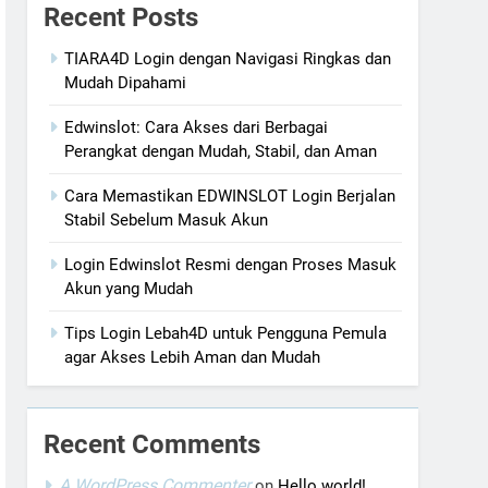
Recent Posts
TIARA4D Login dengan Navigasi Ringkas dan
Mudah Dipahami
Edwinslot: Cara Akses dari Berbagai
Perangkat dengan Mudah, Stabil, dan Aman
Cara Memastikan EDWINSLOT Login Berjalan
Stabil Sebelum Masuk Akun
Login Edwinslot Resmi dengan Proses Masuk
Akun yang Mudah
Tips Login Lebah4D untuk Pengguna Pemula
agar Akses Lebih Aman dan Mudah
Recent Comments
A WordPress Commenter
on
Hello world!