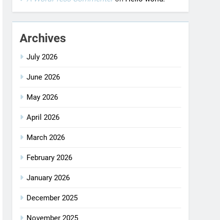
Archives
July 2026
June 2026
May 2026
April 2026
March 2026
February 2026
January 2026
December 2025
November 2025