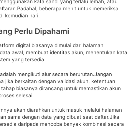
 menggunakan kata sandi yang terlalu lemah, atau
aftaran.Padahal, beberapa menit untuk memeriksa
i kemudian hari.
ang Perlu Dipahami
atform digital biasanya dimulai dari halaman
data awal, membuat identitas akun, menentukan kata
istem yang tersedia.
 adalah mengikuti alur secara berurutan.Jangan
a jika berkaitan dengan validasi akun, ketentuan
p tahap biasanya dirancang untuk memastikan akun
proses selesai.
umnya akan diarahkan untuk masuk melalui halaman
akan sama dengan data yang dibuat saat daftar.Jika
 tersedia daripada mencoba banyak kombinasi secara