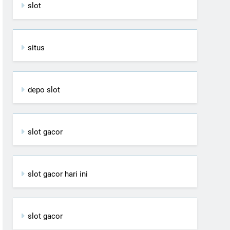
slot
situs
depo slot
slot gacor
slot gacor hari ini
slot gacor