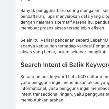
Banyak pengguna baru sering mengalami ken
pendaftaran, lupa menyiapkan data yang d
dengan halaman alternatif.Karena itu, pandu
membuat proses akses terasa lebih efisien.
Selain itu, variasi pencarian seperti Lebah4
adanya kebutuhan terhadap validasi.Penggu
akses yang benar, bukan sekadar mengikuti 
Search Intent di Balik Keywo
Secara umum, keyword Lebah4D daftar memiliki
yaitu pengguna ingin menemukan akses yang 
informational, yaitu pengguna ingin membac
intent transactional ringan, yaitu pengguna 
membutuhkan arahan.