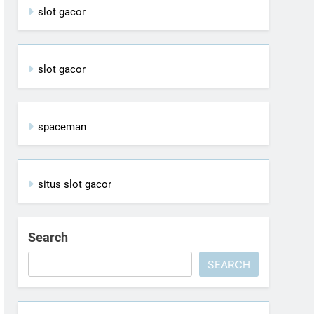
slot gacor
slot gacor
spaceman
situs slot gacor
Search
SEARCH