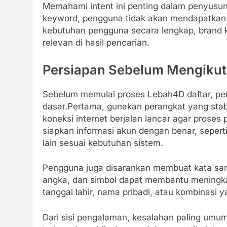
Memahami intent ini penting dalam penyusun
keyword, pengguna tidak akan mendapatkan ni
kebutuhan pengguna secara lengkap, brand k
relevan di hasil pencarian.
Persiapan Sebelum Mengikuti
Sebelum memulai proses Lebah4D daftar, p
dasar.Pertama, gunakan perangkat yang stab
koneksi internet berjalan lancar agar proses p
siapkan informasi akun dengan benar, seper
lain sesuai kebutuhan sistem.
Pengguna juga disarankan membuat kata sandi
angka, dan simbol dapat membantu meningk
tanggal lahir, nama pribadi, atau kombinasi y
Dari sisi pengalaman, kesalahan paling umum