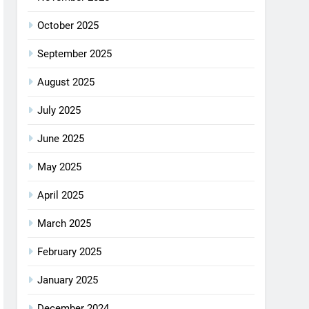
October 2025
September 2025
August 2025
July 2025
June 2025
May 2025
April 2025
March 2025
February 2025
January 2025
December 2024