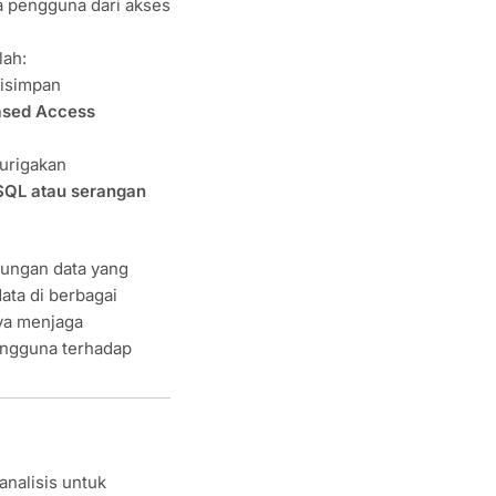
ta pengguna dari akses
lah:
disimpan
ased Access
urigakan
 SQL atau serangan
ndungan data yang
data di berbagai
nya menjaga
engguna terhadap
analisis untuk