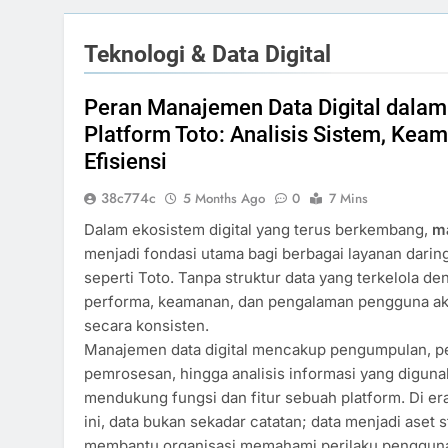
Teknologi & Data Digital
Peran Manajemen Data Digital dalam
Platform Toto: Analisis Sistem, Kea
Efisiensi
38c774c
5 Months Ago
0
7 Mins
Dalam ekosistem digital yang terus berkembang,
ma
menjadi fondasi utama bagi berbagai layanan dari
seperti Toto. Tanpa struktur data yang terkelola de
performa, keamanan, dan pengalaman pengguna akan
secara konsisten.
Manajemen data digital mencakup pengumpulan, p
pemrosesan, hingga analisis informasi yang digun
mendukung fungsi dan fitur sebuah platform. Di er
ini, data bukan sekadar catatan; data menjadi aset s
membantu organisasi memahami perilaku penggun