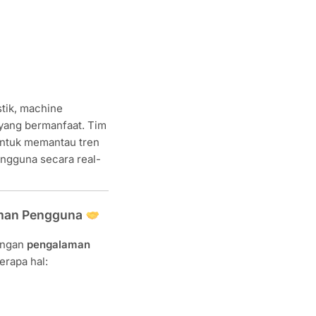
stik, machine
 yang bermanfaat. Tim
untuk memantau tren
engguna secara real-
aman Pengguna
engan
pengalaman
erapa hal: