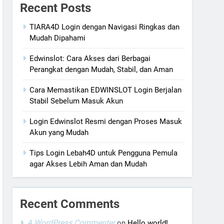
Recent Posts
TIARA4D Login dengan Navigasi Ringkas dan
Mudah Dipahami
Edwinslot: Cara Akses dari Berbagai
Perangkat dengan Mudah, Stabil, dan Aman
Cara Memastikan EDWINSLOT Login Berjalan
Stabil Sebelum Masuk Akun
Login Edwinslot Resmi dengan Proses Masuk
Akun yang Mudah
Tips Login Lebah4D untuk Pengguna Pemula
agar Akses Lebih Aman dan Mudah
Recent Comments
A WordPress Commenter
on
Hello world!