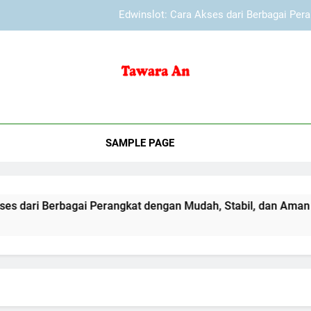
Edwinslot: Cara Akses dari Berbagai Per
Cara Memastikan EDWINSLOT Login
Login Edwinslot Resmi 
ara An
TIARA4D Login dengan 
engalaman Menginap Tradisional Di Tawara An, Jepang. Peng
Edwinslot: Cara Akses dari Berbagai Per
SAMPLE PAGE
Cara Memastikan EDWINSLOT Login
Login Edwinslot Resmi 
bagai Perangkat dengan Mudah, Stabil, dan Aman
Cara 
1 Month