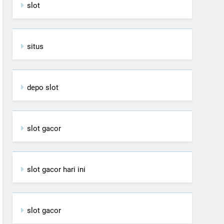
slot
situs
depo slot
slot gacor
slot gacor hari ini
slot gacor