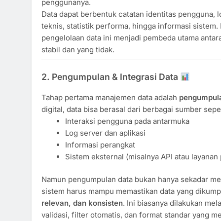
penggunanya.
Data dapat berbentuk catatan identitas pengguna, lo
teknis, statistik performa, hingga informasi sistem. 
pengelolaan data ini menjadi pembeda utama antara 
stabil dan yang tidak.
2. Pengumpulan & Integrasi Data
Tahap pertama manajemen data adalah
pengumpul
digital, data bisa berasal dari berbagai sumber seper
Interaksi pengguna pada antarmuka
Log server dan aplikasi
Informasi perangkat
Sistem eksternal (misalnya API atau layanan 
Namun pengumpulan data bukan hanya sekadar me
sistem harus mampu memastikan data yang dikum
relevan, dan konsisten
. Ini biasanya dilakukan me
validasi, filter otomatis, dan format standar yang 