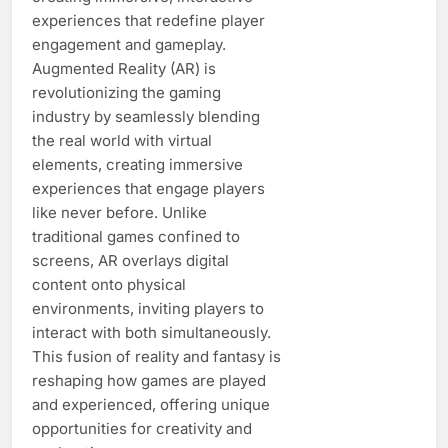
experiences that redefine player
engagement and gameplay.
Augmented Reality (AR) is
revolutionizing the gaming
industry by seamlessly blending
the real world with virtual
elements, creating immersive
experiences that engage players
like never before. Unlike
traditional games confined to
screens, AR overlays digital
content onto physical
environments, inviting players to
interact with both simultaneously.
This fusion of reality and fantasy is
reshaping how games are played
and experienced, offering unique
opportunities for creativity and