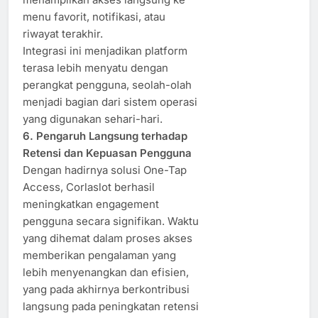
menu favorit, notifikasi, atau
riwayat terakhir.
Integrasi ini menjadikan platform
terasa lebih menyatu dengan
perangkat pengguna, seolah-olah
menjadi bagian dari sistem operasi
yang digunakan sehari-hari.
6. Pengaruh Langsung terhadap
Retensi dan Kepuasan Pengguna
Dengan hadirnya solusi One-Tap
Access, Corlaslot berhasil
meningkatkan engagement
pengguna secara signifikan. Waktu
yang dihemat dalam proses akses
memberikan pengalaman yang
lebih menyenangkan dan efisien,
yang pada akhirnya berkontribusi
langsung pada peningkatan retensi