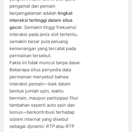
pengamat dan pemain
berpengalaman adalah
tingkat
interaksi tertinggi dalam situs
gacor
. Semakin tinggi frekuensi
interaksi pada jenis slot tertentu,
semakin besar pula peluang
kemenangan yang tercatat pada
permainan tersebut.
Fakta ini tidak muncul tanpa dasar.
Beberapa situs penyedia data
permainan menyebut bahwa
interaksi pemain—baik dalam
bentuk jumlah spin, waktu
bermain, maupun partisipasi fitur
tambahan seperti auto spin dan
bonus—berkontribusi terhadap
sistem internal yang disebut
sebagai
dynamic RTP
atau RTP