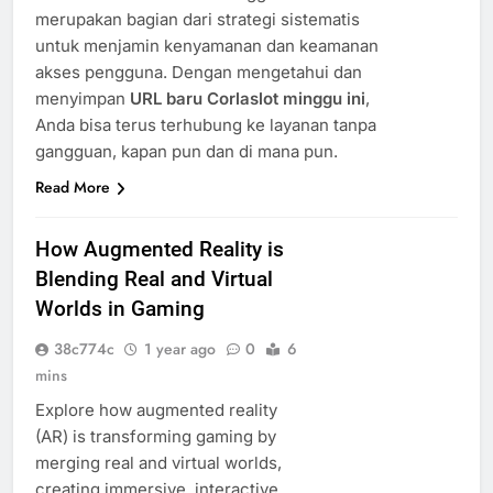
merupakan bagian dari strategi sistematis
untuk menjamin kenyamanan dan keamanan
akses pengguna. Dengan mengetahui dan
menyimpan
URL baru Corlaslot minggu ini
,
Anda bisa terus terhubung ke layanan tanpa
gangguan, kapan pun dan di mana pun.
Read More
How Augmented Reality is
Blending Real and Virtual
Worlds in Gaming
38c774c
1 year ago
0
6
mins
Explore how augmented reality
(AR) is transforming gaming by
merging real and virtual worlds,
creating immersive, interactive