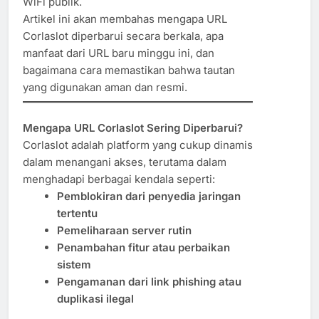
WiFi publik.
Artikel ini akan membahas mengapa URL
Corlaslot diperbarui secara berkala, apa
manfaat dari URL baru minggu ini, dan
bagaimana cara memastikan bahwa tautan
yang digunakan aman dan resmi.
Mengapa URL Corlaslot Sering Diperbarui?
Corlaslot adalah platform yang cukup dinamis
dalam menangani akses, terutama dalam
menghadapi berbagai kendala seperti:
Pemblokiran dari penyedia jaringan
tertentu
Pemeliharaan server rutin
Penambahan fitur atau perbaikan
sistem
Pengamanan dari link phishing atau
duplikasi ilegal