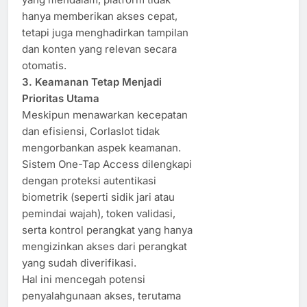
hanya memberikan akses cepat,
tetapi juga menghadirkan tampilan
dan konten yang relevan secara
otomatis.
3. Keamanan Tetap Menjadi
Prioritas Utama
Meskipun menawarkan kecepatan
dan efisiensi, Corlaslot tidak
mengorbankan aspek keamanan.
Sistem One-Tap Access dilengkapi
dengan proteksi autentikasi
biometrik (seperti sidik jari atau
pemindai wajah), token validasi,
serta kontrol perangkat yang hanya
mengizinkan akses dari perangkat
yang sudah diverifikasi.
Hal ini mencegah potensi
penyalahgunaan akses, terutama