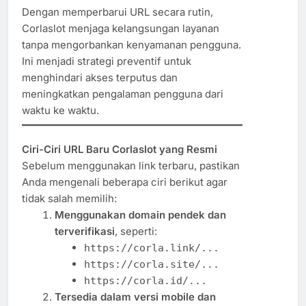
Dengan memperbarui URL secara rutin,
Corlaslot menjaga kelangsungan layanan
tanpa mengorbankan kenyamanan pengguna.
Ini menjadi strategi preventif untuk
menghindari akses terputus dan
meningkatkan pengalaman pengguna dari
waktu ke waktu.
Ciri-Ciri URL Baru Corlaslot yang Resmi
Sebelum menggunakan link terbaru, pastikan
Anda mengenali beberapa ciri berikut agar
tidak salah memilih:
Menggunakan domain pendek dan
terverifikasi
, seperti:
https://corla.link/...
https://corla.site/...
https://corla.id/...
Tersedia dalam versi mobile dan