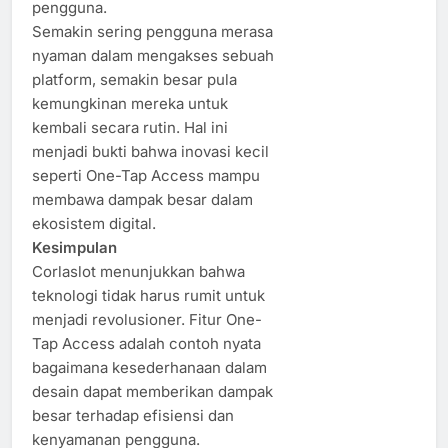
pengguna.
Semakin sering pengguna merasa
nyaman dalam mengakses sebuah
platform, semakin besar pula
kemungkinan mereka untuk
kembali secara rutin. Hal ini
menjadi bukti bahwa inovasi kecil
seperti One-Tap Access mampu
membawa dampak besar dalam
ekosistem digital.
Kesimpulan
Corlaslot menunjukkan bahwa
teknologi tidak harus rumit untuk
menjadi revolusioner. Fitur One-
Tap Access adalah contoh nyata
bagaimana kesederhanaan dalam
desain dapat memberikan dampak
besar terhadap efisiensi dan
kenyamanan pengguna.