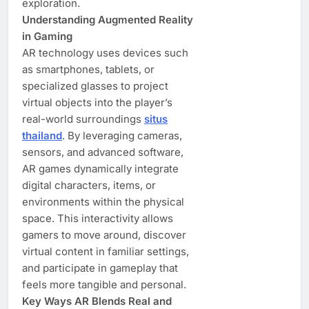
exploration.
Understanding Augmented Reality
in Gaming
AR technology uses devices such
as smartphones, tablets, or
specialized glasses to project
virtual objects into the player’s
real-world surroundings
situs
thailand
. By leveraging cameras,
sensors, and advanced software,
AR games dynamically integrate
digital characters, items, or
environments within the physical
space. This interactivity allows
gamers to move around, discover
virtual content in familiar settings,
and participate in gameplay that
feels more tangible and personal.
Key Ways AR Blends Real and