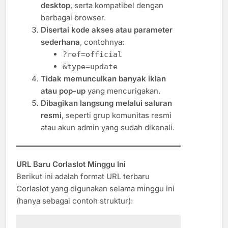
desktop
, serta kompatibel dengan
berbagai browser.
Disertai kode akses atau parameter
sederhana
, contohnya:
?ref=official
&type=update
Tidak memunculkan banyak iklan
atau pop-up
yang mencurigakan.
Dibagikan langsung melalui saluran
resmi
, seperti grup komunitas resmi
atau akun admin yang sudah dikenali.
URL Baru Corlaslot Minggu Ini
Berikut ini adalah format URL terbaru
Corlaslot yang digunakan selama minggu ini
(hanya sebagai contoh struktur):