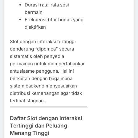
Durasi rata-rata sesi
bermain
Frekuensi fitur bonus yang
diaktifkan
Slot dengan interaksi tertinggi
cenderung “dipompa” secara
sistematis oleh penyedia
permainan untuk mempertahankan
antusiasme pengguna. Hal ini
berkaitan dengan bagaimana
sistem backend menyesuaikan
distribusi kemenangan agar tidak
terlihat stagnan.
Daftar Slot dengan Interaksi
Tertinggi dan Peluang
Menang Tinggi