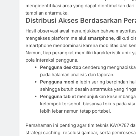
mengidentifikasi area yang dapat dioptimalkan dar
tampilan antarmuka.
Distribusi Akses Berdasarkan Pe
Hasil observasi awal menunjukkan bahwa mayorit
mengakses platform melalui
smartphone
, diikuti o
Smartphone mendominasi karena mobilitas dan k
Namun, tiap perangkat memiliki karakteristik unik
pola interaksi pengguna.
Pengguna desktop
cenderung menghabiskan
pada halaman analisis dan laporan.
Pengguna mobile
lebih sering berpindah ha
sehingga butuh desain antarmuka yang ringan 
Pengguna tablet
menunjukkan keseimbangan
kelompok tersebut, biasanya fokus pada visu
lebih lebar namun tetap portabel.
Pemahaman ini penting agar tim teknis KAYA787 d
strategi caching, resolusi gambar, serta pemrosesa