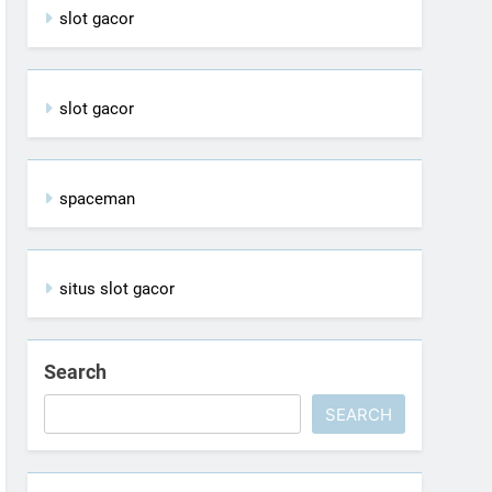
slot gacor
slot gacor
spaceman
situs slot gacor
Search
SEARCH