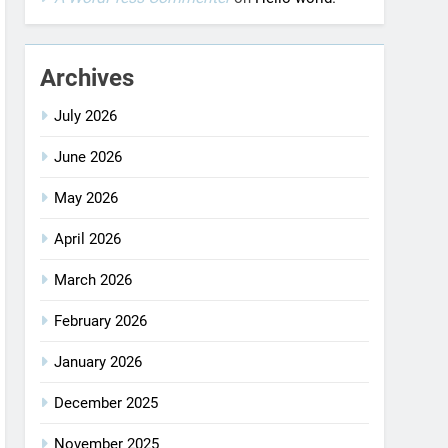
Archives
July 2026
June 2026
May 2026
April 2026
March 2026
February 2026
January 2026
December 2025
November 2025