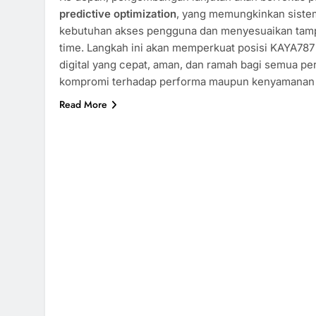
predictive optimization
, yang memungkinkan sist
kebutuhan akses pengguna dan menyesuaikan tampi
time. Langkah ini akan memperkuat posisi KAYA787
digital yang cepat, aman, dan ramah bagi semua pe
kompromi terhadap performa maupun kenyamanan
Read More