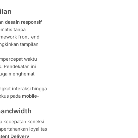
ilan
kan
desain responsif
matis tanpa
amework front-end
kinkan tampilan
mpercepat waktu
. Pendekatan ini
 juga menghemat
gkat interaksi hingga
fokus pada
mobile-
 Bandwidth
a kecepatan koneksi
pertahankan loyalitas
tent Delivery