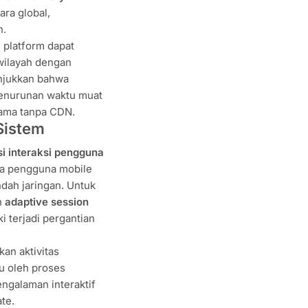
ra global,
n.
, platform dapat
wilayah dengan
nunjukkan bahwa
enurunan waktu muat
lama tanpa CDN.
 Sistem
si interaksi pengguna
wa pengguna mobile
ndah jaringan. Untuk
n
adaptive session
i terjadi pergantian
an aktivitas
gu oleh proses
ngalaman interaktif
te.