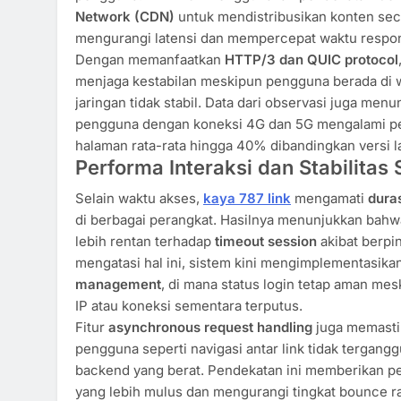
Network (CDN)
untuk mendistribusikan konten seca
mengurangi latensi dan mempercepat waktu respo
Dengan memanfaatkan
HTTP/3 dan QUIC protocol
menjaga kestabilan meskipun pengguna berada di 
jaringan tidak stabil. Data dari observasi juga me
pengguna dengan koneksi 4G dan 5G mengalami p
halaman rata-rata hingga 40% dibandingkan versi 
Performa Interaksi dan Stabilitas
Selain waktu akses,
kaya 787 link
mengamati
dura
di berbagai perangkat. Hasilnya menunjukkan bah
lebih rentan terhadap
timeout session
akibat berpi
mengatasi hal ini, sistem kini mengimplementasika
management
, di mana status login tetap aman mesk
IP atau koneksi sementara terputus.
Fitur
asynchronous request handling
juga memastik
pengguna seperti navigasi antar link tidak tergang
backend yang berat. Pendekatan ini memberikan pe
yang lebih mulus dan mengurangi tingkat bounce ra