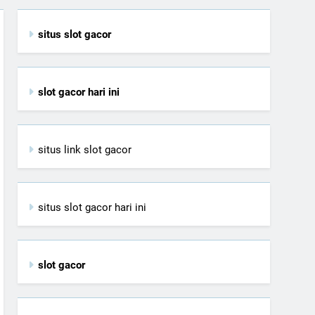
situs slot gacor
slot gacor hari ini
situs link slot gacor
situs slot gacor hari ini
slot gacor