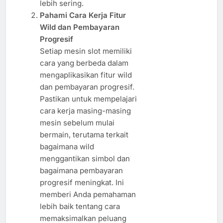
lebih sering.
Pahami Cara Kerja Fitur
Wild dan Pembayaran
Progresif
Setiap mesin slot memiliki
cara yang berbeda dalam
mengaplikasikan fitur wild
dan pembayaran progresif.
Pastikan untuk mempelajari
cara kerja masing-masing
mesin sebelum mulai
bermain, terutama terkait
bagaimana wild
menggantikan simbol dan
bagaimana pembayaran
progresif meningkat. Ini
memberi Anda pemahaman
lebih baik tentang cara
memaksimalkan peluang