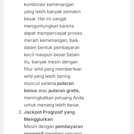
kombinasi kemenangan
yang lebih banyak semakin
besar. Hal ini sangat
menguntungkan karena
dapat mempercepat proses
meraih kemenangan, baik
dalam bentuk pembayaran
kecil maupun besar.Selain
itu, banyak mesin dengan
fitur wild yang memberikan
wild yang lebih sering
muncul selama
putaran
bonus
atau
putaran gratis
,
meningkatkan peluang Anda
untuk menang lebih besar.
Jackpot Progresif yang
Menggiurkan
Mesin dengan
pembayaran
progresif
memberi peluang