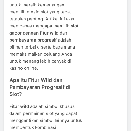
untuk meraih kemenangan,
memilih mesin slot yang tepat
tetaplah penting. Artikel ini akan
membahas mengapa memilih
slot
gacor dengan fitur wild
dan
pembayaran progresif
adalah
pilihan terbaik, serta bagaimana
memaksimalkan peluang Anda
untuk menang lebih banyak di
kasino online.
Apa Itu Fitur Wild dan
Pembayaran Progresif di
Slot?
Fitur wild
adalah simbol khusus
dalam permainan slot yang dapat
menggantikan simbol lainnya untuk
membentuk kombinasi