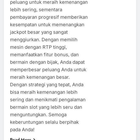
peluang untuk meraih kemenangan
lebih sering, sementara
pembayaran progresif memberikan
kesempatan untuk memenangkan
jackpot besar yang sangat
menggiurkan. Dengan memilih
mesin dengan RTP tinggi,
memanfaatkan fitur bonus, dan
bermain dengan bijak, Anda dapat
memperbesar peluang Anda untuk
meraih kemenangan besar.
Dengan strategi yang tepat, Anda
bisa meraih kemenangan lebih
sering dan menikmati pengalaman
bermain slot yang lebih seru dan
menguntungkan. Semoga
keberuntungan selalu berpihak
pada Anda!
Read More