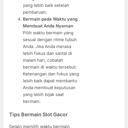
yang lebih baik setelah
pembaruan.
Bermain pada Waktu yang
Membuat Anda Nyaman
Pilih waktu bermain yang
sesuai dengan ritme tubuh
Anda. Jika Anda merasa
lebih fokus dan santai di
malam hari, cobalah
bermain di waktu tersebut.
Ketenangan dan fokus yang
lebih baik dapat membantu
Anda membuat keputusan
yang lebih bijak saat
bermain.
Tips Bermain Slot Gacor
Selain memilih waktu bermain