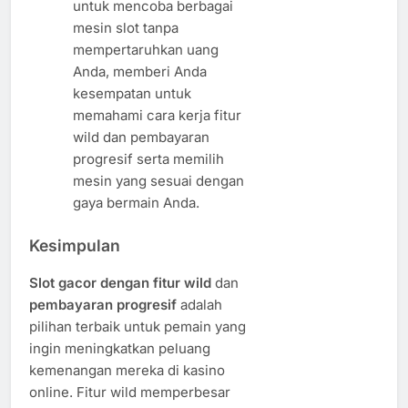
untuk mencoba berbagai
mesin slot tanpa
mempertaruhkan uang
Anda, memberi Anda
kesempatan untuk
memahami cara kerja fitur
wild dan pembayaran
progresif serta memilih
mesin yang sesuai dengan
gaya bermain Anda.
Kesimpulan
Slot gacor dengan fitur wild
dan
pembayaran progresif
adalah
pilihan terbaik untuk pemain yang
ingin meningkatkan peluang
kemenangan mereka di kasino
online. Fitur wild memperbesar