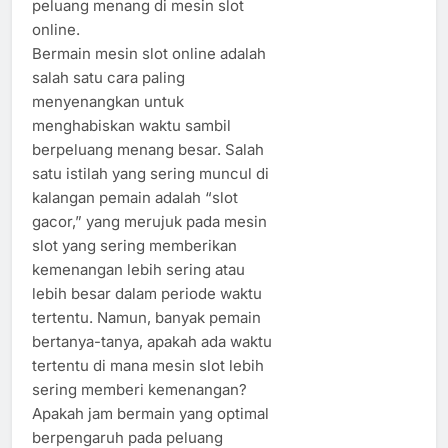
peluang menang di mesin slot
online.
Bermain mesin slot online adalah
salah satu cara paling
menyenangkan untuk
menghabiskan waktu sambil
berpeluang menang besar. Salah
satu istilah yang sering muncul di
kalangan pemain adalah “slot
gacor,” yang merujuk pada mesin
slot yang sering memberikan
kemenangan lebih sering atau
lebih besar dalam periode waktu
tertentu. Namun, banyak pemain
bertanya-tanya, apakah ada waktu
tertentu di mana mesin slot lebih
sering memberi kemenangan?
Apakah jam bermain yang optimal
berpengaruh pada peluang