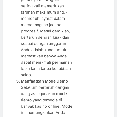
sering kali memerlukan
taruhan maksimum untuk
memenuhi syarat dalam
memenangkan jackpot
progresif. Meski demikian,
bertaruh dengan bijak dan
sesuai dengan anggaran
Anda adalah kunci untuk
memastikan bahwa Anda
dapat menikmati permainan
lebih lama tanpa kehabisan
saldo.
Manfaatkan Mode Demo
Sebelum bertaruh dengan
uang asli, gunakan
mode
demo
yang tersedia di
banyak kasino online. Mode
ini memungkinkan Anda