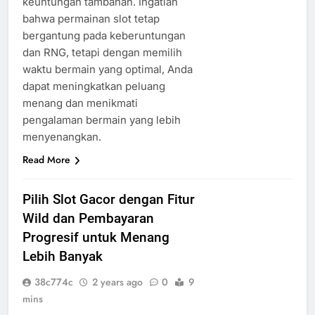
keuntungan tambahan. Ingatlah
bahwa permainan slot tetap
bergantung pada keberuntungan
dan RNG, tetapi dengan memilih
waktu bermain yang optimal, Anda
dapat meningkatkan peluang
menang dan menikmati
pengalaman bermain yang lebih
menyenangkan.
Read More
Pilih Slot Gacor dengan Fitur
Wild dan Pembayaran
Progresif untuk Menang
Lebih Banyak
38c774c
2 years ago
0
9
mins