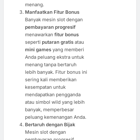
menang.
Manfaatkan Fitur Bonus
Banyak mesin slot dengan
pembayaran progresif
menawarkan
fitur bonus
seperti
putaran gratis
atau
mini games
yang memberi
Anda peluang ekstra untuk
menang tanpa bertaruh
lebih banyak. Fitur bonus ini
sering kali memberikan
kesempatan untuk
mendapatkan pengganda
atau simbol wild yang lebih
banyak, memperbesar
peluang kemenangan Anda.
Bertaruh dengan Bijak
Mesin slot dengan
pembayaran progresif