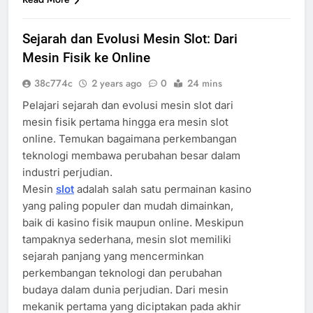
Sejarah dan Evolusi Mesin Slot: Dari
Mesin Fisik ke Online
38c774c
2 years ago
0
24 mins
Pelajari sejarah dan evolusi mesin slot dari
mesin fisik pertama hingga era mesin slot
online. Temukan bagaimana perkembangan
teknologi membawa perubahan besar dalam
industri perjudian.
Mesin
slot
adalah salah satu permainan kasino
yang paling populer dan mudah dimainkan,
baik di kasino fisik maupun online. Meskipun
tampaknya sederhana, mesin slot memiliki
sejarah panjang yang mencerminkan
perkembangan teknologi dan perubahan
budaya dalam dunia perjudian. Dari mesin
mekanik pertama yang diciptakan pada akhir