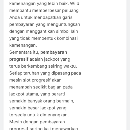
kemenangan yang lebih baik. Wild
membantu memperbesar peluang
Anda untuk mendapatkan garis
pembayaran yang menguntungkan
dengan menggantikan simbol lain
yang tidak membentuk kombinasi
kemenangan.
Sementara itu,
pembayaran
progresif
adalah jackpot yang
terus berkembang seiring waktu.
Setiap taruhan yang dipasang pada
mesin slot progresif akan
menambah sedikit bagian pada
jackpot utama, yang berarti
semakin banyak orang bermain,
semakin besar jackpot yang
tersedia untuk dimenangkan.
Mesin dengan pembayaran
progresif sering kali menawarkan