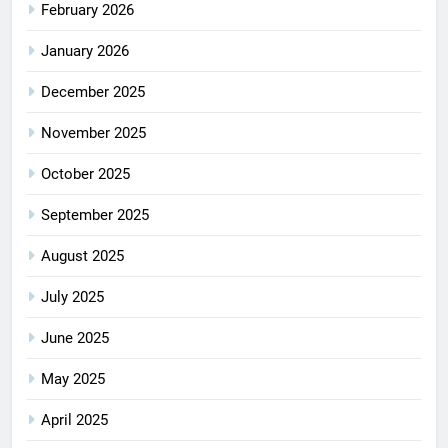
February 2026
January 2026
December 2025
November 2025
October 2025
September 2025
August 2025
July 2025
June 2025
May 2025
April 2025