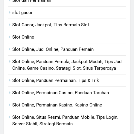
Slot dan Permainan
slot gacor
Slot Gacor, Jackpot, Tips Bermain Slot
Slot Online
Slot Online, Judi Online, Panduan Pemain
Slot Online, Panduan Pemula, Jackpot Mudah, Tips Judi
Online, Game Casino, Strategi Slot, Situs Terpercaya
Slot Online, Panduan Permainan, Tips & Trik
Slot Online, Permainan Casino, Panduan Taruhan
Slot Online, Permainan Kasino, Kasino Online
Slot Online, Situs Resmi, Panduan Mobile, Tips Login,
Server Stabil, Strategi Bermain