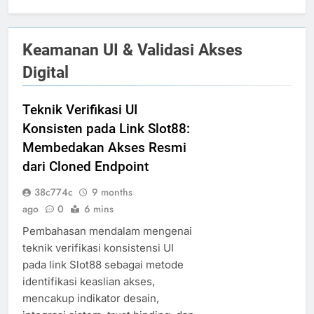
Keamanan UI & Validasi Akses
Digital
Teknik Verifikasi UI
Konsisten pada Link Slot88:
Membedakan Akses Resmi
dari Cloned Endpoint
38c774c
9 months
ago
0
6 mins
Pembahasan mendalam mengenai
teknik verifikasi konsistensi UI
pada link Slot88 sebagai metode
identifikasi keaslian akses,
mencakup indikator desain,