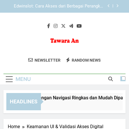
Skip
Cara Memastikan EDWINSLOT Login Berjalan
to
Stabil Sebelum Masuk Akun
content
Login Edwinslot Resmi dengan Proses Masuk
Akun yang Mudah
TIARA4D Login dengan Navigasi Ringkas dan
Mudah Dipahami
Edwinslot: Cara Akses dari Berbagai Perangkat
dengan Mudah, Stabil, dan Aman
Tawara An
Nikmati Pengalaman Menginap
Cara Memastikan EDWINSLOT Login Berjalan
NEWSLETTER
RANDOM NEWS
Stabil Sebelum Masuk Akun
Tradisional Di Tawara An, Jepang.
Login Edwinslot Resmi dengan Proses Masuk
Penginapan Yang Nyaman Dengan
Akun yang Mudah
MENU
Budaya Jepang Otentik.
ARA4D Login dengan Navigasi Ringkas dan Mudah Dipahami
HEADLINES
Month Ago
Home
Keamanan UI & Validasi Akses Digital