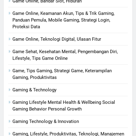
Game Online, Bandar Slot, Hiburan
Game Online, Keamanan Akun, Tips & Trik Gaming,
Panduan Pemula, Mobile Gaming, Strategi Login,
Proteksi Data
Game Online, Teknologi Digital, Ulasan Fitur
Game Sehat, Kesehatan Mental, Pengembangan Diri,
Lifestyle, Tips Game Online
Game, Tips Gaming, Strategi Game, Keterampilan
Gaming, Produktivitas
Gaming & Technology
Gaming Lifestyle Mental Health & Wellbeing Social
Gaming Behavior Personal Growth
Gaming Technology & Innovation
Gaming, Lifestyle, Produktivitas, Teknologi, Manajemen