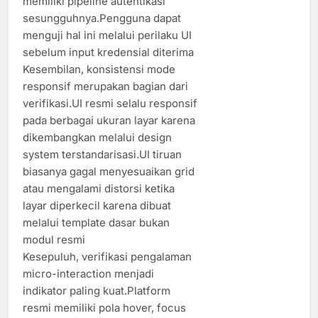
memiliki pipeline autentikasi
sesungguhnya.Pengguna dapat
menguji hal ini melalui perilaku UI
sebelum input kredensial diterima
Kesembilan, konsistensi mode
responsif merupakan bagian dari
verifikasi.UI resmi selalu responsif
pada berbagai ukuran layar karena
dikembangkan melalui design
system terstandarisasi.UI tiruan
biasanya gagal menyesuaikan grid
atau mengalami distorsi ketika
layar diperkecil karena dibuat
melalui template dasar bukan
modul resmi
Kesepuluh, verifikasi pengalaman
micro-interaction menjadi
indikator paling kuat.Platform
resmi memiliki pola hover, focus