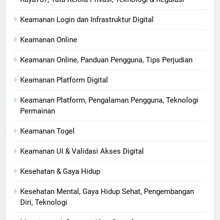
Keamanan Login dan Infrastruktur Digital
Keamanan Online
Keamanan Online, Panduan Pengguna, Tips Perjudian
Keamanan Platform Digital
Keamanan Platform, Pengalaman Pengguna, Teknologi
Permainan
Keamanan Togel
Keamanan UI & Validasi Akses Digital
Kesehatan & Gaya Hidup
Kesehatan Mental, Gaya Hidup Sehat, Pengembangan
Diri, Teknologi