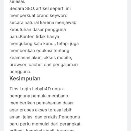
selesai.
Secara SEO, artikel seperti ini
memperkuat brand keyword
secara natural karena menjawab
kebutuhan dasar pengguna
baru.Konten tidak hanya
mengulang kata kunci, tetapi juga
memberikan edukasi tentang
keamanan akun, akses mobile,
browser, cache, dan pengalaman
pengguna.
Kesimpulan
Tips Login Lebah4D untuk
pengguna pemula membantu
memberikan pemahaman dasar
agar proses akses terasa lebih
aman, jelas, dan praktis.Pengguna
baru perlu memulai dari perangkat
pribadi, koneksi stabil, browser