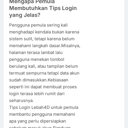
Mengapa Pemula
Membutuhkan Tips Login
yang Jelas?
Pengguna pemula sering kali
menghadapi kendala bukan karena
sistem sulit, tetapi karena belum
memahami langkah dasar.Misalnya,
halaman terasa lambat lalu
pengguna menekan tombol
berulang kali, atau tampilan belum
termuat sempurna tetapi data akun
sudah dimasukkan.Kebiasaan
seperti ini dapat membuat proses
login terasa lebih rumit dari
seharusnya.
Tips Login Lebah4D untuk pemula
membantu pengguna memahami
apa yang perlu dipersiapkan
sebelum masuk akun.Panduan