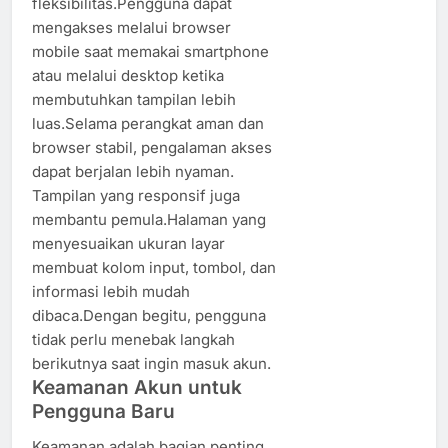
fleksibilitas.Pengguna dapat
mengakses melalui browser
mobile saat memakai smartphone
atau melalui desktop ketika
membutuhkan tampilan lebih
luas.Selama perangkat aman dan
browser stabil, pengalaman akses
dapat berjalan lebih nyaman.
Tampilan yang responsif juga
membantu pemula.Halaman yang
menyesuaikan ukuran layar
membuat kolom input, tombol, dan
informasi lebih mudah
dibaca.Dengan begitu, pengguna
tidak perlu menebak langkah
berikutnya saat ingin masuk akun.
Keamanan Akun untuk
Pengguna Baru
Keamanan adalah bagian penting