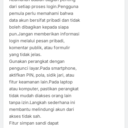
dari setiap proses login.Pengguna
pemula perlu memahami bahwa
data akun bersifat pribadi dan tidak
boleh dibagikan kepada siapa
pun.Jangan memberikan informasi
login melalui pesan pribadi,
komentar publik, atau formulir
yang tidak jelas.
Gunakan perangkat dengan
pengunci layar.Pada smartphone,
aktifkan PIN, pola, sidik jari, atau
fitur keamanan lain.Pada laptop
atau komputer, pastikan perangkat
tidak mudah diakses orang lain
tanpa izin.Langkah sederhana ini
membantu melindungi akun dari
akses tidak sah.
Fitur simpan sandi dapat