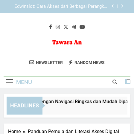
Skip
Cara Memastikan EDWINSLOT Login Berjalan
to
Stabil Sebelum Masuk Akun
content
Login Edwinslot Resmi dengan Proses Masuk
Akun yang Mudah
TIARA4D Login dengan Navigasi Ringkas dan
Mudah Dipahami
Edwinslot: Cara Akses dari Berbagai Perangkat
dengan Mudah, Stabil, dan Aman
Tawara An
Nikmati Pengalaman Menginap
Cara Memastikan EDWINSLOT Login Berjalan
NEWSLETTER
RANDOM NEWS
Stabil Sebelum Masuk Akun
Tradisional Di Tawara An, Jepang.
Login Edwinslot Resmi dengan Proses Masuk
Penginapan Yang Nyaman Dengan
Akun yang Mudah
MENU
Budaya Jepang Otentik.
ARA4D Login dengan Navigasi Ringkas dan Mudah Dipahami
HEADLINES
Weeks Ago
Home
Panduan Pemula dan Literasi Akses Digital