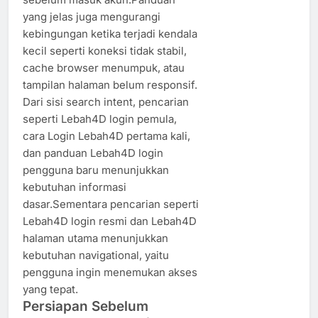
yang jelas juga mengurangi
kebingungan ketika terjadi kendala
kecil seperti koneksi tidak stabil,
cache browser menumpuk, atau
tampilan halaman belum responsif.
Dari sisi search intent, pencarian
seperti Lebah4D login pemula,
cara Login Lebah4D pertama kali,
dan panduan Lebah4D login
pengguna baru menunjukkan
kebutuhan informasi
dasar.Sementara pencarian seperti
Lebah4D login resmi dan Lebah4D
halaman utama menunjukkan
kebutuhan navigational, yaitu
pengguna ingin menemukan akses
yang tepat.
Persiapan Sebelum