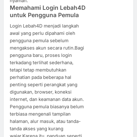
nyaman.
Memahami Login Lebah4D
untuk Pengguna Pemula
Login Lebah4D menjadi langkah
awal yang perlu dipahami oleh
pengguna pemula sebelum
mengakses akun secara rutin.Bagi
pengguna baru, proses login
terkadang terlihat sederhana,
tetapi tetap membutuhkan
perhatian pada beberapa hal
penting seperti perangkat yang
digunakan, browser, koneksi
internet, dan keamanan data akun.
Pengguna pemula biasanya belum
terbiasa mengenali tampilan
halaman, alur masuk, atau tanda-
tanda akses yang kurang
wajar.Karena itu, panduan seperti