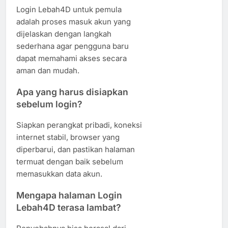
Login Lebah4D untuk pemula
adalah proses masuk akun yang
dijelaskan dengan langkah
sederhana agar pengguna baru
dapat memahami akses secara
aman dan mudah.
Apa yang harus disiapkan
sebelum login?
Siapkan perangkat pribadi, koneksi
internet stabil, browser yang
diperbarui, dan pastikan halaman
termuat dengan baik sebelum
memasukkan data akun.
Mengapa halaman Login
Lebah4D terasa lambat?