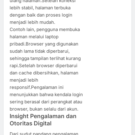
ulang halaman.Setelah koneksi
lebih stabil, halaman terbuka
dengan baik dan proses login
menjadi lebih mudah.
Contoh lain, pengguna membuka
halaman melalui laptop
pribadi.Browser yang digunakan
sudah lama tidak diperbarui,
sehingga tampilan terlihat kurang
rapi.Setelah browser diperbarui
dan cache dibersihkan, halaman
menjadi lebih
responsif.Pengalaman ini
menunjukkan bahwa kendala login
sering berasal dari perangkat atau
browser, bukan selalu dari akun.
Insight Pengalaman dan
Otoritas Digital
Dari sudut pandang pengalaman