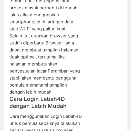
tombol tidak merespons, atau
proses masuk berhenti di tengah
jalan.Jika menggunakan
smartphone, pilih jaringan data
atau Wi-Fi yang paling kuat.
Selain itu, gunakan browser yang
sudah diperbarui.Browser lama
dapat membuat tampilan halaman
tidak optimal, terutama jika
halaman membutuhkan
penyesuaian layar.Peramban yang
stabil akan membantu pengguna
pemula memahami tampilan
dengan lebih mudah.
Cara Login Lebah4D
dengan Lebih Mudah
Cara menggunakan Login Lebah4D
untuk pemula sebaiknya dilakukan
secara bertahap.Buka browser