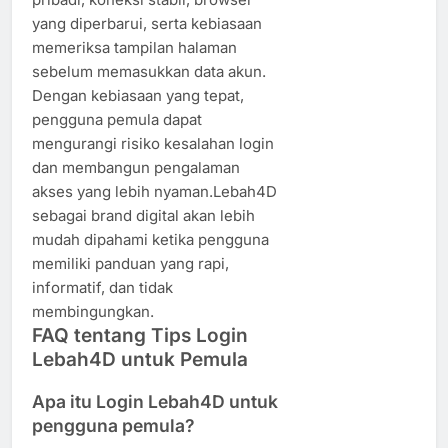
yang diperbarui, serta kebiasaan
memeriksa tampilan halaman
sebelum memasukkan data akun.
Dengan kebiasaan yang tepat,
pengguna pemula dapat
mengurangi risiko kesalahan login
dan membangun pengalaman
akses yang lebih nyaman.Lebah4D
sebagai brand digital akan lebih
mudah dipahami ketika pengguna
memiliki panduan yang rapi,
informatif, dan tidak
membingungkan.
FAQ tentang Tips Login
Lebah4D untuk Pemula
Apa itu Login Lebah4D untuk
pengguna pemula?