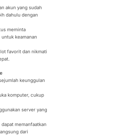
n akun yang sudah
ebih dahulu dengan
tus meminta
S untuk keamanan
lot favorit dan nikmati
epat.
e
sejumlah keunggulan
ka komputer, cukup
nggunakan server yang
 dapat memanfaatkan
langsung dari