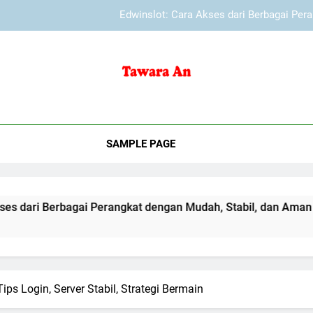
Edwinslot: Cara Akses dari Berbagai Per
Cara Memastikan EDWINSLOT Login
Login Edwinslot Resmi 
ara An
TIARA4D Login dengan 
engalaman Menginap Tradisional Di Tawara An, Jepang. Peng
Edwinslot: Cara Akses dari Berbagai Per
SAMPLE PAGE
Cara Memastikan EDWINSLOT Login
Login Edwinslot Resmi 
rbagai Perangkat dengan Mudah, Stabil, dan Aman
Cara 
1 Mont
ips Login, Server Stabil, Strategi Bermain