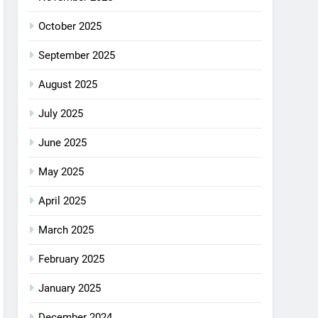
October 2025
September 2025
August 2025
July 2025
June 2025
May 2025
April 2025
March 2025
February 2025
January 2025
December 2024