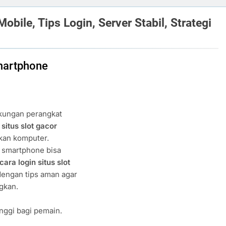
obile, Tips Login, Server Stabil, Strategi
Smartphone
ukungan perangkat
e
situs slot gacor
kan komputer.
i smartphone bisa
cara login situs slot
dengan tips aman agar
gkan.
nggi bagi pemain.