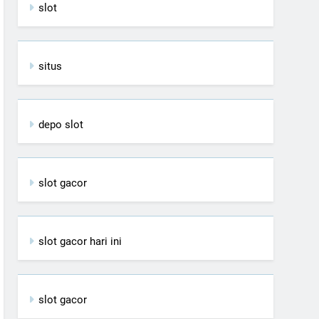
slot
situs
depo slot
slot gacor
slot gacor hari ini
slot gacor