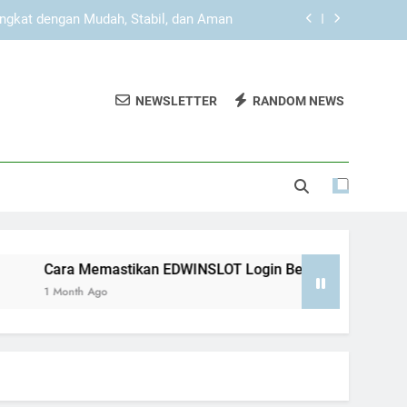
angkat dengan Mudah, Stabil, dan Aman
 Berjalan Stabil Sebelum Masuk Akun
dengan Proses Masuk Akun yang Mudah
NEWSLETTER
RANDOM NEWS
Navigasi Ringkas dan Mudah Dipahami
inapan Yang Nyaman Dengan Budaya Jepang Otentik.
angkat dengan Mudah, Stabil, dan Aman
 Berjalan Stabil Sebelum Masuk Akun
dengan Proses Masuk Akun yang Mudah
Memastikan EDWINSLOT Login Berjalan Stabil Sebelum Masu
h Ago