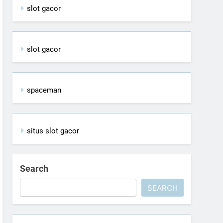
slot gacor
slot gacor
spaceman
situs slot gacor
Search
SEARCH