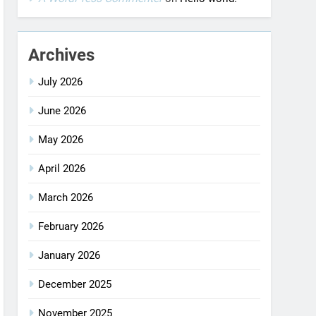
Archives
July 2026
June 2026
May 2026
April 2026
March 2026
February 2026
January 2026
December 2025
November 2025