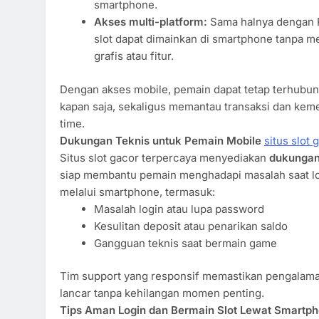
smartphone.
Akses multi-platform:
Sama halnya dengan 
slot dapat dimainkan di smartphone tanpa me
grafis atau fitur.
Dengan akses mobile, pemain dapat tetap terhubu
kapan saja, sekaligus memantau transaksi dan kem
time.
Dukungan Teknis untuk Pemain Mobile
situs slot 
Situs slot gacor terpercaya menyediakan
dukungan
siap membantu pemain menghadapi masalah saat lo
melalui smartphone, termasuk:
Masalah login atau lupa password
Kesulitan deposit atau penarikan saldo
Gangguan teknis saat bermain game
Tim support yang responsif memastikan pengalama
lancar tanpa kehilangan momen penting.
Tips Aman Login dan Bermain Slot Lewat Smartp