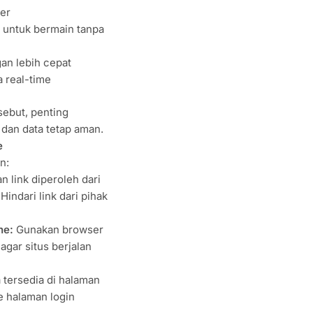
ter
 untuk bermain tanpa
an lebih cepat
 real-time
ebut, penting
dan data tetap aman.
e
n:
n link diperoleh dari
indari link dari pihak
ne:
Gunakan browser
agar situs berjalan
 tersedia di halaman
e halaman login