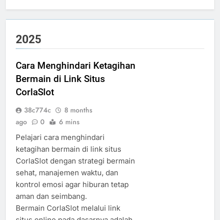
2025
Cara Menghindari Ketagihan
Bermain di Link Situs
CorlaSlot
38c774c
8 months
ago
0
6 mins
Pelajari cara menghindari
ketagihan bermain di link situs
CorlaSlot dengan strategi bermain
sehat, manajemen waktu, dan
kontrol emosi agar hiburan tetap
aman dan seimbang.
Bermain CorlaSlot melalui link
situs online pada dasarnya adalah