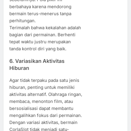
berbahaya karena mendorong
bermain terus-menerus tanpa
perhitungan.
Terimalah bahwa kekalahan adalah
bagian dari permainan. Berhenti
tepat waktu justru merupakan
tanda kontrol diri yang baik.
6. Variasikan Aktivitas
Hiburan
Agar tidak terpaku pada satu jenis
hiburan, penting untuk memiliki
aktivitas alternatif. Olahraga ringan,
membaca, menonton film, atau
bersosialisasi dapat membantu
mengalihkan fokus dari permainan.
Dengan variasi aktivitas, bermain
CorlaSlot tidak menjadi satu-