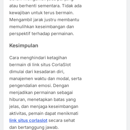
atau berhenti sementara. Tidak ada
kewajiban untuk terus bermain.
Mengambil jarak justru membantu
memulihkan keseimbangan dan
perspektif terhadap permainan.
Kesimpulan
Cara menghindari ketagihan
bermain di link situs CorlaSlot
dimulai dari kesadaran diri,
manajemen waktu dan modal, serta
pengendalian emosi. Dengan
menjadikan permainan sebagai
hiburan, menetapkan batas yang
jelas, dan menjaga keseimbangan
aktivitas, pemain dapat menikmati
link situs corlaslot
secara sehat
dan bertanggung jawab.