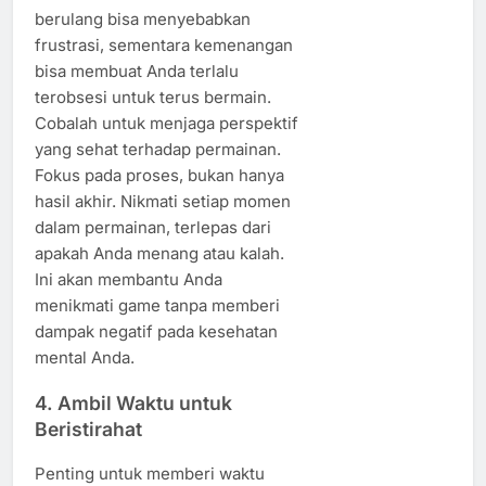
berulang bisa menyebabkan
frustrasi, sementara kemenangan
bisa membuat Anda terlalu
terobsesi untuk terus bermain.
Cobalah untuk menjaga perspektif
yang sehat terhadap permainan.
Fokus pada proses, bukan hanya
hasil akhir. Nikmati setiap momen
dalam permainan, terlepas dari
apakah Anda menang atau kalah.
Ini akan membantu Anda
menikmati game tanpa memberi
dampak negatif pada kesehatan
mental Anda.
4.
Ambil Waktu untuk
Beristirahat
Penting untuk memberi waktu