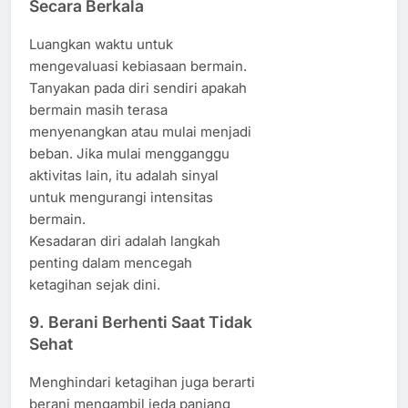
Secara Berkala
Luangkan waktu untuk
mengevaluasi kebiasaan bermain.
Tanyakan pada diri sendiri apakah
bermain masih terasa
menyenangkan atau mulai menjadi
beban. Jika mulai mengganggu
aktivitas lain, itu adalah sinyal
untuk mengurangi intensitas
bermain.
Kesadaran diri adalah langkah
penting dalam mencegah
ketagihan sejak dini.
9. Berani Berhenti Saat Tidak
Sehat
Menghindari ketagihan juga berarti
berani mengambil jeda panjang