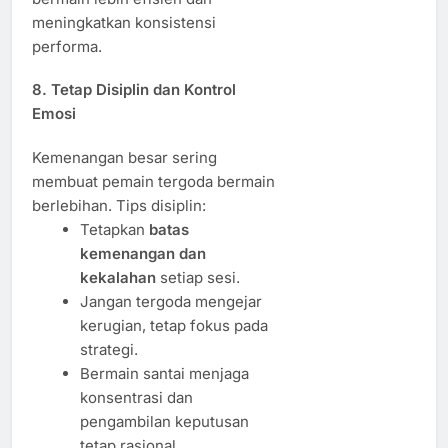
meningkatkan konsistensi
performa.
8.
Tetap Disiplin dan Kontrol
Emosi
Kemenangan besar sering
membuat pemain tergoda bermain
berlebihan. Tips disiplin:
Tetapkan
batas
kemenangan dan
kekalahan
setiap sesi.
Jangan tergoda mengejar
kerugian, tetap fokus pada
strategi.
Bermain santai menjaga
konsentrasi dan
pengambilan keputusan
tetap rasional.