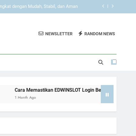
angkat dengan Mudah, Stabil, dan Aman
 Berjalan Stabil Sebelum Masuk Akun
dengan Proses Masuk Akun yang Mudah
NEWSLETTER
RANDOM NEWS
Navigasi Ringkas dan Mudah Dipahami
inapan Yang Nyaman Dengan Budaya Jepang Otentik.
angkat dengan Mudah, Stabil, dan Aman
 Berjalan Stabil Sebelum Masuk Akun
dengan Proses Masuk Akun yang Mudah
ra Memastikan EDWINSLOT Login Berjalan Stabil Sebelum Ma
onth Ago