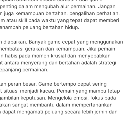
penting dalam mengubah alur permainan. Jangan
 juga kemampuan bertahan, pengalihan perhatian,
em atau skill pada waktu yang tepat dapat memberi
enambah peluang bertahan hidup.
eh diabaikan. Banyak game cepat yang menggunakan
 membatasi gerakan dan kemampuan. Jika pemain
akan habis pada momen krusial dan menyebabkan
t antara menyerang dan bertahan adalah strategi
sepanjang permainan.
nkan peran besar. Game bertempo cepat sering
t situasi menjadi kacau. Pemain yang mampu tetap
gambilan keputusan. Mengelola emosi, fokus pada
ik akan sangat membantu dalam mempertahankan
 dapat mengamati peluang secara lebih jernih dan