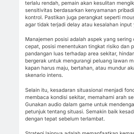
terlalu rendah, pemain akan kesulitan mengi
sensitivitas berdasarkan kenyamanan pribad
kontrol. Pastikan juga perangkat seperti mou
agar tidak terjadi delay atau kesalahan inp
Manajemen posisi adalah aspek yang sering
cepat, posisi menentukan tingkat risiko dan 
pandangan luas terhadap area sekitar, hindar
bergerak untuk mengurangi peluang lawan m
kapan harus maju, bertahan, atau mundur aka
skenario intens.
Selain itu, kesadaran situasional menjadi 
membaca kondisi sekitar, memahami arah se
Gunakan audio dalam game untuk mendengar 
petunjuk tentang situasi. Semakin baik kes
dengan tepat sebelum terlambat.
Strategi lainnya adalah memanfaatkan kema