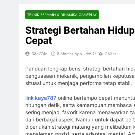
TEKNIK BERMAIN & DINAMIKA GAMEPLAY
Strategi Bertahan Hidu
Cepat
0
38c774c
8 Months Ago
7 Mins
Panduan lengkap berisi strategi bertahan hi
penguasaan mekanik, pengambilan keputusan
situasi untuk menjaga performa tetap stabil.
link kaya787
online bertempo cepat menuntut
hitungan detik, serta kemampuan membaca sit
sering menjadi favorit karena menawarkan 
dari berbagai aspek. Namun untuk dapat bert
diperlukan strategi matang yang melibatka
manajemen posisi, serta adaptasi mental. Ar