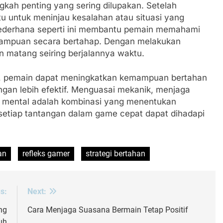
ngkah penting yang sering dilupakan. Setelah
u untuk meninjau kesalahan atau situasi yang
 sederhana seperti ini membantu pemain memahami
ampuan secara bertahap. Dengan melakukan
in matang seiring berjalannya waktu.
as, pemain dapat meningkatkan kemampuan bertahan
gan lebih efektif. Menguasai mekanik, menjaga
l mental adalah kombinasi yang menentukan
 setiap tantangan dalam game cepat dapat dihadapi
an
refleks gamer
strategi bertahan
s:
Next:
ng
Cara Menjaga Suasana Bermain Tetap Positif
uh