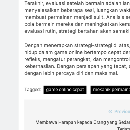
Terakhir, evaluasi setelah bermain adalah la
menyelesaikan beberapa sesi, luangkan wakt
membuat permainan menjadi sulit. Analisis
pola bermain mereka dan meningkatkan kem
evaluasi rutin, strategi bertahan akan semak
Dengan menerapkan strategi-strategi di at
hidup dalam game online bertempo cepat den
refleks, mengatur perangkat, dan mengontro
keberhasilan. Dengan persiapan yang tepat,
dengan lebih percaya diri dan maksimal.
Tagged:
game online cepat
mekanik permain
Previou
Post
navigation
Membawa Harapan kepada Orang yang Seda
Terjat