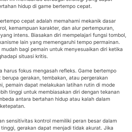
tahan hidup di game bertempo cepat.
ertempo cepat adalah memahami mekanik dasar
ol, kemampuan karakter, dan alur pertempuran,
yang intens. Biasakan diri mempelajari fungsi tombol,
ekanisme lain yang memengaruhi tempo permainan.
 mudah bagi pemain untuk menyesuaikan diri ketika
dapi situasi kritis.
a harus fokus mengasah refleks. Game bertempo
 berupa gerakan, tembakan, atau pergerakan
i, pemain dapat melakukan latihan rutin di mode
lebih tinggi untuk membiasakan diri dengan tekanan
mbeda antara bertahan hidup atau kalah dalam
ketepatan.
n sensitivitas kontrol memiliki peran besar dalam
 tinggi, gerakan dapat menjadi tidak akurat. Jika