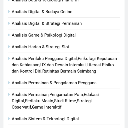
Analisis Digital & Budaya Online
Analisis Digital & Strategi Permainan
Analisis Game & Psikologi Digital
Analisis Harian & Strategi Slot
Analisis Perilaku Pengguna Digital,Psikologi Keputusan
dan Kebiasaan,UX dan Desain Interaksi,Literasi Risiko
dan Kontrol Diri,Rutinitas Bermain Seimbang
Analisis Permainan & Pengalaman Pengguna
Analisis Permainan,Pengamatan Pola,Edukasi
Digital,Perilaku Mesin,Studi Ritme,Strategi
Observatif,Game Interaktif
Analisis Sistem & Teknologi Digital