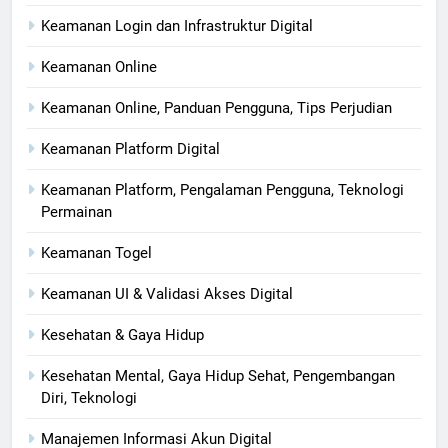
Keamanan Login dan Infrastruktur Digital
Keamanan Online
Keamanan Online, Panduan Pengguna, Tips Perjudian
Keamanan Platform Digital
Keamanan Platform, Pengalaman Pengguna, Teknologi
Permainan
Keamanan Togel
Keamanan UI & Validasi Akses Digital
Kesehatan & Gaya Hidup
Kesehatan Mental, Gaya Hidup Sehat, Pengembangan
Diri, Teknologi
Manajemen Informasi Akun Digital