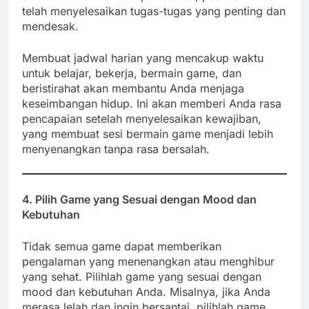
telah menyelesaikan tugas-tugas yang penting dan
mendesak.
Membuat jadwal harian yang mencakup waktu
untuk belajar, bekerja, bermain game, dan
beristirahat akan membantu Anda menjaga
keseimbangan hidup. Ini akan memberi Anda rasa
pencapaian setelah menyelesaikan kewajiban,
yang membuat sesi bermain game menjadi lebih
menyenangkan tanpa rasa bersalah.
4. Pilih Game yang Sesuai dengan Mood dan
Kebutuhan
Tidak semua game dapat memberikan
pengalaman yang menenangkan atau menghibur
yang sehat. Pilihlah game yang sesuai dengan
mood dan kebutuhan Anda. Misalnya, jika Anda
merasa lelah dan ingin bersantai, pilihlah game