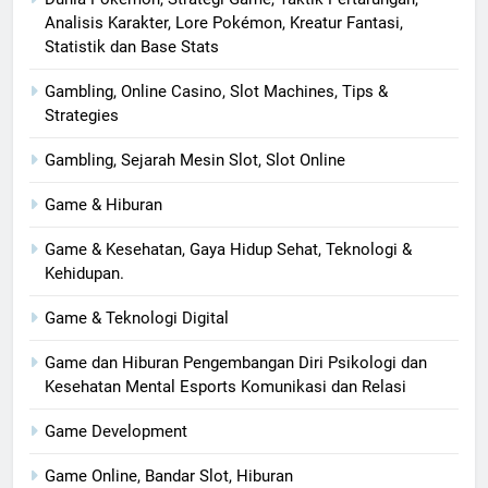
Analisis Karakter, Lore Pokémon, Kreatur Fantasi,
Statistik dan Base Stats
Gambling, Online Casino, Slot Machines, Tips &
Strategies
Gambling, Sejarah Mesin Slot, Slot Online
Game & Hiburan
Game & Kesehatan, Gaya Hidup Sehat, Teknologi &
Kehidupan.
Game & Teknologi Digital
Game dan Hiburan Pengembangan Diri Psikologi dan
Kesehatan Mental Esports Komunikasi dan Relasi
Game Development
Game Online, Bandar Slot, Hiburan