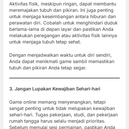
Aktivitas fisik, meskipun ringan, dapat membantu
meremajakan tubuh dan pikiran. Ini juga penting
untuk menjaga keseimbangan antara hiburan dan
perawatan diri. Cobalah untuk menghindari duduk
berlama-lama di depan layar dan pastikan Anda
melakukan peregangan atau aktivitas fisik lainnya
untuk menjaga tubuh tetap sehat.
Dengan menjadwalkan waktu untuk diri sendiri,
Anda dapat menikmati game sambil memastikan
tubuh dan pikiran Anda tetap segar.
3. Jangan Lupakan Kewajiban Sehari-hari
Game online memang menyenangkan, tetapi
sangat penting untuk tidak melupakan kewajiban
sehari-hari. Tugas pekerjaan, studi, dan pekerjaan
rumah tangga harus selalu menjadi prioritas.
Sebelum memulai sesi permainan, pastikan Anda