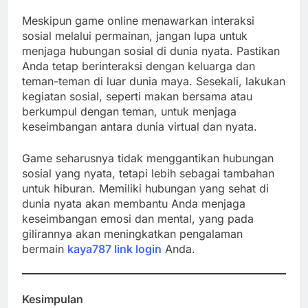
Meskipun game online menawarkan interaksi
sosial melalui permainan, jangan lupa untuk
menjaga hubungan sosial di dunia nyata. Pastikan
Anda tetap berinteraksi dengan keluarga dan
teman-teman di luar dunia maya. Sesekali, lakukan
kegiatan sosial, seperti makan bersama atau
berkumpul dengan teman, untuk menjaga
keseimbangan antara dunia virtual dan nyata.
Game seharusnya tidak menggantikan hubungan
sosial yang nyata, tetapi lebih sebagai tambahan
untuk hiburan. Memiliki hubungan yang sehat di
dunia nyata akan membantu Anda menjaga
keseimbangan emosi dan mental, yang pada
gilirannya akan meningkatkan pengalaman
bermain
kaya787 link login
Anda.
Kesimpulan