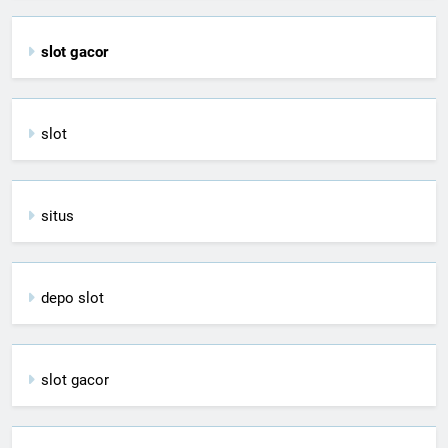
slot gacor
slot
situs
depo slot
slot gacor