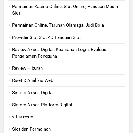
Permainan Kasino Online, Slot Online, Panduan Mesin
Slot
Permainan Online, Taruhan Olahraga, Judi Bola
Provider Slot Slot 4D Panduan Slot
Review Akses Digital, Keamanan Login, Evaluasi
Pengalaman Pengguna
Review Hiburan
Riset & Analisis Web
Sistem Akses Digital
Sistem Akses Platform Digital
situs resmi
Slot dan Permainan