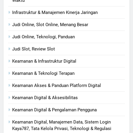
Waktu
Infrastruktur & Manajemen Kinerja Jaringan
Judi Online, Slot Online, Menang Besar
Judi Online, Teknologi, Panduan
Judi Slot, Review Slot
Keamanan & Infrastruktur Digital
Keamanan & Teknologi Terapan
Keamanan Akses & Panduan Platform Digital
Keamanan Digital & Aksesibilitas
Keamanan Digital & Pengalaman Pengguna
Keamanan Digital, Manajemen Data, Sistem Login
Kaya787, Tata Kelola Privasi, Teknologi & Regulasi