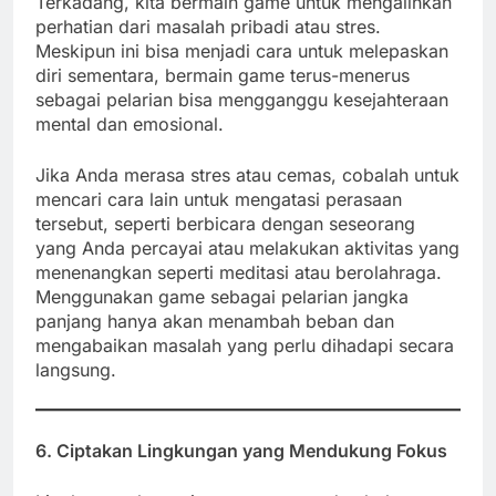
Terkadang, kita bermain game untuk mengalihkan
perhatian dari masalah pribadi atau stres.
Meskipun ini bisa menjadi cara untuk melepaskan
diri sementara, bermain game terus-menerus
sebagai pelarian bisa mengganggu kesejahteraan
mental dan emosional.
Jika Anda merasa stres atau cemas, cobalah untuk
mencari cara lain untuk mengatasi perasaan
tersebut, seperti berbicara dengan seseorang
yang Anda percayai atau melakukan aktivitas yang
menenangkan seperti meditasi atau berolahraga.
Menggunakan game sebagai pelarian jangka
panjang hanya akan menambah beban dan
mengabaikan masalah yang perlu dihadapi secara
langsung.
6. Ciptakan Lingkungan yang Mendukung Fokus