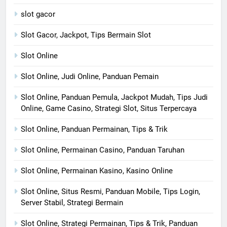
slot gacor
Slot Gacor, Jackpot, Tips Bermain Slot
Slot Online
Slot Online, Judi Online, Panduan Pemain
Slot Online, Panduan Pemula, Jackpot Mudah, Tips Judi
Online, Game Casino, Strategi Slot, Situs Terpercaya
Slot Online, Panduan Permainan, Tips & Trik
Slot Online, Permainan Casino, Panduan Taruhan
Slot Online, Permainan Kasino, Kasino Online
Slot Online, Situs Resmi, Panduan Mobile, Tips Login,
Server Stabil, Strategi Bermain
Slot Online, Strategi Permainan, Tips & Trik, Panduan