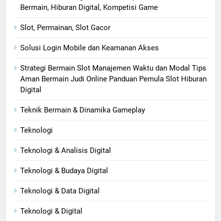
Bermain, Hiburan Digital, Kompetisi Game
Slot, Permainan, Slot Gacor
Solusi Login Mobile dan Keamanan Akses
Strategi Bermain Slot Manajemen Waktu dan Modal Tips
Aman Bermain Judi Online Panduan Pemula Slot Hiburan
Digital
Teknik Bermain & Dinamika Gameplay
Teknologi
Teknologi & Analisis Digital
Teknologi & Budaya Digital
Teknologi & Data Digital
Teknologi & Digital