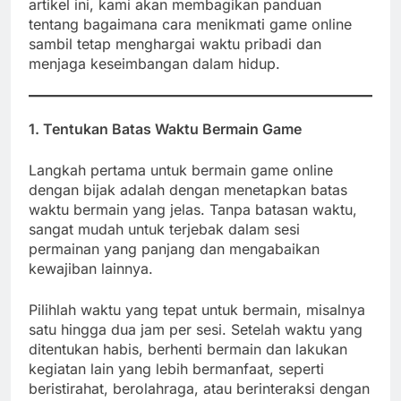
artikel ini, kami akan membagikan panduan
tentang bagaimana cara menikmati game online
sambil tetap menghargai waktu pribadi dan
menjaga keseimbangan dalam hidup.
1. Tentukan Batas Waktu Bermain Game
Langkah pertama untuk bermain game online
dengan bijak adalah dengan menetapkan batas
waktu bermain yang jelas. Tanpa batasan waktu,
sangat mudah untuk terjebak dalam sesi
permainan yang panjang dan mengabaikan
kewajiban lainnya.
Pilihlah waktu yang tepat untuk bermain, misalnya
satu hingga dua jam per sesi. Setelah waktu yang
ditentukan habis, berhenti bermain dan lakukan
kegiatan lain yang lebih bermanfaat, seperti
beristirahat, berolahraga, atau berinteraksi dengan