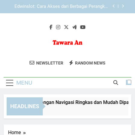
Skip
Cara Memastikan EDWINSLOT Login Berjalan
to
Stabil Sebelum Masuk Akun
content
Login Edwinslot Resmi dengan Proses Masuk
Akun yang Mudah
TIARA4D Login dengan Navigasi Ringkas dan
Mudah Dipahami
Edwinslot: Cara Akses dari Berbagai Perangkat
dengan Mudah, Stabil, dan Aman
Tawara An
Nikmati Pengalaman Menginap
Cara Memastikan EDWINSLOT Login Berjalan
NEWSLETTER
RANDOM NEWS
Stabil Sebelum Masuk Akun
Tradisional Di Tawara An, Jepang.
Login Edwinslot Resmi dengan Proses Masuk
Penginapan Yang Nyaman Dengan
Akun yang Mudah
MENU
Budaya Jepang Otentik.
ARA4D Login dengan Navigasi Ringkas dan Mudah Dipahami
HEADLINES
Month Ago
Home