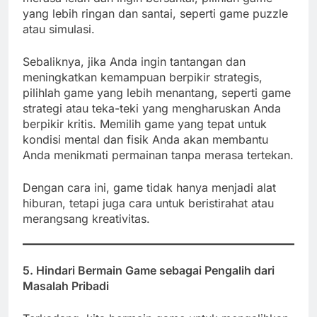
yang lebih ringan dan santai, seperti game puzzle
atau simulasi.
Sebaliknya, jika Anda ingin tantangan dan
meningkatkan kemampuan berpikir strategis,
pilihlah game yang lebih menantang, seperti game
strategi atau teka-teki yang mengharuskan Anda
berpikir kritis. Memilih game yang tepat untuk
kondisi mental dan fisik Anda akan membantu
Anda menikmati permainan tanpa merasa tertekan.
Dengan cara ini, game tidak hanya menjadi alat
hiburan, tetapi juga cara untuk beristirahat atau
merangsang kreativitas.
5. Hindari Bermain Game sebagai Pengalih dari
Masalah Pribadi