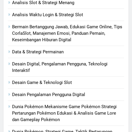
Analisis Slot & Strategi Menang
Analisis Waktu Login & Strategi Slot
Bermain Bertanggung Jawab, Edukasi Game Online, Tips
CorlaSlot, Manajemen Emosi, Panduan Pemain,
Keseimbangan Hiburan Digital
Data & Strategi Permainan
Desain Digital, Pengalaman Pengguna, Teknologi
Interaktif
Desain Game & Teknologi Slot
Desain Pengalaman Pengguna Digital
Dunia Pokémon Mekanisme Game Pokémon Strategi
Pertarungan Pokémon Edukasi & Analisis Game Lore
dan Gameplay Pokémon
Dunia Pokémon, Strategi Game, Taktik Pertarungan,