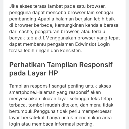
Jika akses terasa lambat pada satu browser,
pengguna dapat mencoba browser lain sebagai
pembanding.Apabila halaman berjalan lebih baik
di browser berbeda, kemungkinan kendala berasal
dari cache, pengaturan browser, atau terlalu
banyak tab aktif.Menggunakan browser yang tepat
dapat membantu pengalaman Edwinslot Login
terasa lebih ringan dan konsisten.
Perhatikan Tampilan Responsif
pada Layar HP
Tampilan responsif sangat penting untuk akses
smartphone.Halaman yang responsif akan
menyesuaikan ukuran layar sehingga teks tetap
terbaca, tombol mudah ditekan, dan menu tidak
bertumpuk.Pengguna tidak perlu memperbesar
layar berkali-kali hanya untuk menemukan area
login atau membaca informasi penting.