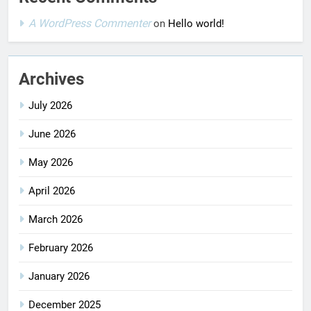
A WordPress Commenter
on
Hello world!
Archives
July 2026
June 2026
May 2026
April 2026
March 2026
February 2026
January 2026
December 2025