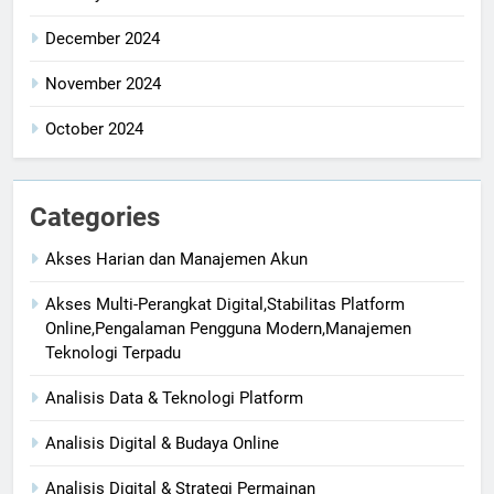
December 2024
November 2024
October 2024
Categories
Akses Harian dan Manajemen Akun
Akses Multi-Perangkat Digital,Stabilitas Platform
Online,Pengalaman Pengguna Modern,Manajemen
Teknologi Terpadu
Analisis Data & Teknologi Platform
Analisis Digital & Budaya Online
Analisis Digital & Strategi Permainan