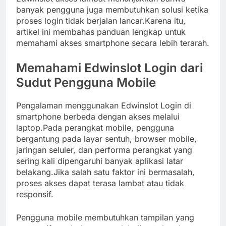
banyak pengguna juga membutuhkan solusi ketika
proses login tidak berjalan lancar.Karena itu,
artikel ini membahas panduan lengkap untuk
memahami akses smartphone secara lebih terarah.
Memahami Edwinslot Login dari
Sudut Pengguna Mobile
Pengalaman menggunakan Edwinslot Login di
smartphone berbeda dengan akses melalui
laptop.Pada perangkat mobile, pengguna
bergantung pada layar sentuh, browser mobile,
jaringan seluler, dan performa perangkat yang
sering kali dipengaruhi banyak aplikasi latar
belakang.Jika salah satu faktor ini bermasalah,
proses akses dapat terasa lambat atau tidak
responsif.
Pengguna mobile membutuhkan tampilan yang