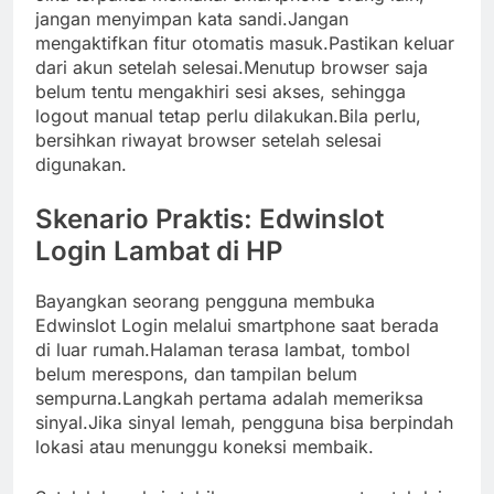
jangan menyimpan kata sandi.Jangan
mengaktifkan fitur otomatis masuk.Pastikan keluar
dari akun setelah selesai.Menutup browser saja
belum tentu mengakhiri sesi akses, sehingga
logout manual tetap perlu dilakukan.Bila perlu,
bersihkan riwayat browser setelah selesai
digunakan.
Skenario Praktis: Edwinslot
Login Lambat di HP
Bayangkan seorang pengguna membuka
Edwinslot Login melalui smartphone saat berada
di luar rumah.Halaman terasa lambat, tombol
belum merespons, dan tampilan belum
sempurna.Langkah pertama adalah memeriksa
sinyal.Jika sinyal lemah, pengguna bisa berpindah
lokasi atau menunggu koneksi membaik.