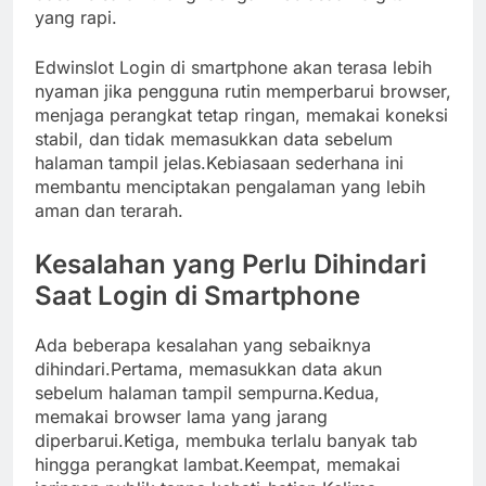
yang rapi.
Edwinslot Login di smartphone akan terasa lebih
nyaman jika pengguna rutin memperbarui browser,
menjaga perangkat tetap ringan, memakai koneksi
stabil, dan tidak memasukkan data sebelum
halaman tampil jelas.Kebiasaan sederhana ini
membantu menciptakan pengalaman yang lebih
aman dan terarah.
Kesalahan yang Perlu Dihindari
Saat Login di Smartphone
Ada beberapa kesalahan yang sebaiknya
dihindari.Pertama, memasukkan data akun
sebelum halaman tampil sempurna.Kedua,
memakai browser lama yang jarang
diperbarui.Ketiga, membuka terlalu banyak tab
hingga perangkat lambat.Keempat, memakai