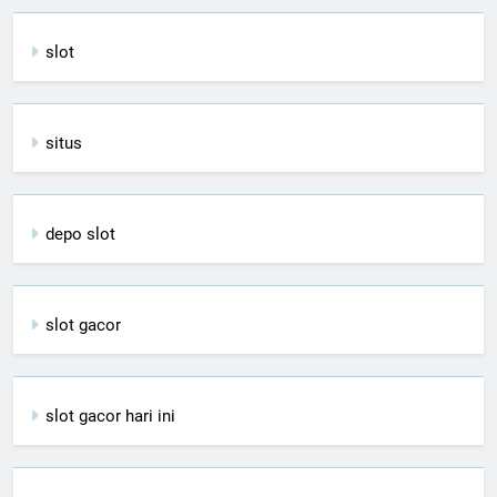
slot
situs
depo slot
slot gacor
slot gacor hari ini