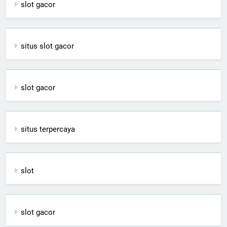
slot gacor
situs slot gacor
slot gacor
situs terpercaya
slot
slot gacor