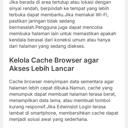
Jika berada di area tertutup atau lokasi dengan
sinyal rendah, berpindah ke tempat yang lebih
terbuka dapat membantu.Jika memakai Wi-Fi,
pastikan jaringan tidak sedang
bermasalah.Pengguna juga dapat mencoba
membuka halaman lain untuk memastikan apakah
kendala berasal dari koneksi umum atau hanya
dari halaman yang sedang diakses.
Kelola Cache Browser agar
Akses Lebih Lancar
Cache browser menyimpan data sementara agar
halaman lebih cepat dibuka.Namun, cache yang
menumpuk dapat membuat halaman terasa berat,
menampilkan data lama, atau membuat tombol
kurang responsif.Jika Edwinslot Login terasa
lambat di smartphone, membersihkan cache dapat
menjadi solusi awal yang sederhana.