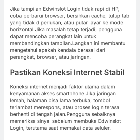
Jika tampilan Edwinslot Login tidak rapi di HP,
coba perbarui browser, bersihkan cache, tutup tab
yang tidak diperlukan, atau putar layar ke mode
horizontal.Jika masalah tetap terjadi, pengguna
dapat mencoba perangkat lain untuk
membandingkan tampilan.Langkah ini membantu
mengetahui apakah kendala berasal dari
perangkat, browser, atau jaringan.
Pastikan Koneksi Internet Stabil
Koneksi internet menjadi faktor utama dalam
kenyamanan akses smartphone.Jika jaringan
lemah, halaman bisa lama terbuka, tombol
terlambat merespons, atau proses login terasa
berhenti di tengah jalan.Pengguna sebaiknya
memeriksa sinyal sebelum membuka Edwinslot
Login, terutama saat memakai data seluler.