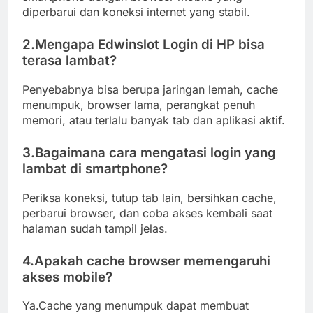
diperbarui dan koneksi internet yang stabil.
2.Mengapa Edwinslot Login di HP bisa
terasa lambat?
Penyebabnya bisa berupa jaringan lemah, cache
menumpuk, browser lama, perangkat penuh
memori, atau terlalu banyak tab dan aplikasi aktif.
3.Bagaimana cara mengatasi login yang
lambat di smartphone?
Periksa koneksi, tutup tab lain, bersihkan cache,
perbarui browser, dan coba akses kembali saat
halaman sudah tampil jelas.
4.Apakah cache browser memengaruhi
akses mobile?
Ya.Cache yang menumpuk dapat membuat