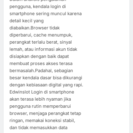
pengguna, kendala login di
smartphone sering muncul karena
detail kecil yang
diabaikan.Browser tidak
diperbarui, cache menumpuk,
perangkat terlalu berat, sinyal
lemah, atau informasi akun tidak
disiapkan dengan baik dapat
membuat proses akses terasa
bermasalah.Padahal, sebagian
besar kendala dasar bisa dikurangi
dengan kebiasaan digital yang rapi.
Edwinslot Login di smartphone
akan terasa lebih nyaman jika
pengguna rutin memperbarui
browser, menjaga perangkat tetap
ringan, memakai koneksi stabil,
dan tidak memasukkan data