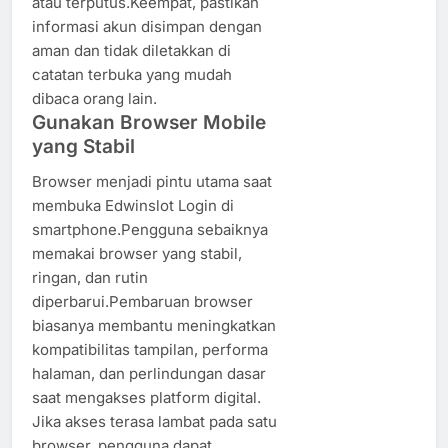
atau terputus.Keempat, pastikan
informasi akun disimpan dengan
aman dan tidak diletakkan di
catatan terbuka yang mudah
dibaca orang lain.
Gunakan Browser Mobile
yang Stabil
Browser menjadi pintu utama saat
membuka Edwinslot Login di
smartphone.Pengguna sebaiknya
memakai browser yang stabil,
ringan, dan rutin
diperbarui.Pembaruan browser
biasanya membantu meningkatkan
kompatibilitas tampilan, performa
halaman, dan perlindungan dasar
saat mengakses platform digital.
Jika akses terasa lambat pada satu
browser, pengguna dapat