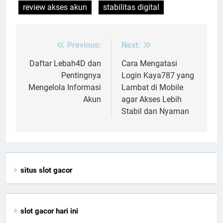
review akses akun
stabilitas digital
Previous:
Next:
Post
navigation
Daftar Lebah4D dan
Cara Mengatasi
Pentingnya
Login Kaya787 yang
Mengelola Informasi
Lambat di Mobile
Akun
agar Akses Lebih
Stabil dan Nyaman
situs slot gacor
slot gacor hari ini