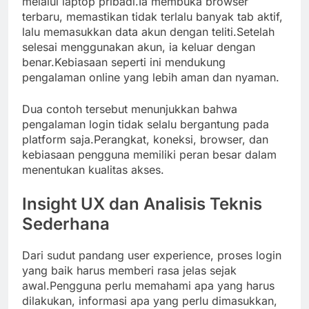
melalui laptop pribadi.Ia membuka browser
terbaru, memastikan tidak terlalu banyak tab aktif,
lalu memasukkan data akun dengan teliti.Setelah
selesai menggunakan akun, ia keluar dengan
benar.Kebiasaan seperti ini mendukung
pengalaman online yang lebih aman dan nyaman.
Dua contoh tersebut menunjukkan bahwa
pengalaman login tidak selalu bergantung pada
platform saja.Perangkat, koneksi, browser, dan
kebiasaan pengguna memiliki peran besar dalam
menentukan kualitas akses.
Insight UX dan Analisis Teknis
Sederhana
Dari sudut pandang user experience, proses login
yang baik harus memberi rasa jelas sejak
awal.Pengguna perlu memahami apa yang harus
dilakukan, informasi apa yang perlu dimasukkan,