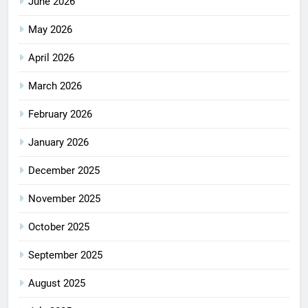
June 2026
May 2026
April 2026
March 2026
February 2026
January 2026
December 2025
November 2025
October 2025
September 2025
August 2025