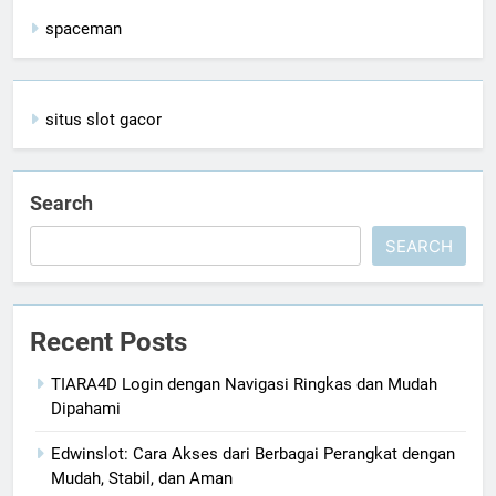
spaceman
situs slot gacor
Search
SEARCH
Recent Posts
TIARA4D Login dengan Navigasi Ringkas dan Mudah
Dipahami
Edwinslot: Cara Akses dari Berbagai Perangkat dengan
Mudah, Stabil, dan Aman