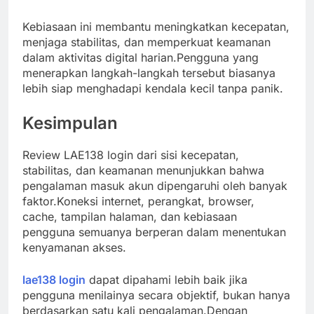
Kebiasaan ini membantu meningkatkan kecepatan,
menjaga stabilitas, dan memperkuat keamanan
dalam aktivitas digital harian.Pengguna yang
menerapkan langkah-langkah tersebut biasanya
lebih siap menghadapi kendala kecil tanpa panik.
Kesimpulan
Review LAE138 login dari sisi kecepatan,
stabilitas, dan keamanan menunjukkan bahwa
pengalaman masuk akun dipengaruhi oleh banyak
faktor.Koneksi internet, perangkat, browser,
cache, tampilan halaman, dan kebiasaan
pengguna semuanya berperan dalam menentukan
kenyamanan akses.
lae138 login
dapat dipahami lebih baik jika
pengguna menilainya secara objektif, bukan hanya
berdasarkan satu kali pengalaman.Dengan