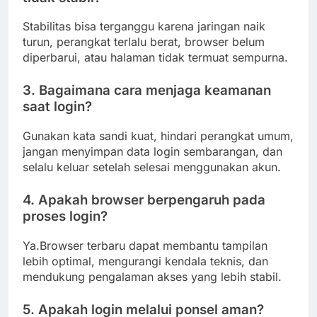
Stabilitas bisa terganggu karena jaringan naik
turun, perangkat terlalu berat, browser belum
diperbarui, atau halaman tidak termuat sempurna.
3. Bagaimana cara menjaga keamanan
saat login?
Gunakan kata sandi kuat, hindari perangkat umum,
jangan menyimpan data login sembarangan, dan
selalu keluar setelah selesai menggunakan akun.
4. Apakah browser berpengaruh pada
proses login?
Ya.Browser terbaru dapat membantu tampilan
lebih optimal, mengurangi kendala teknis, dan
mendukung pengalaman akses yang lebih stabil.
5. Apakah login melalui ponsel aman?