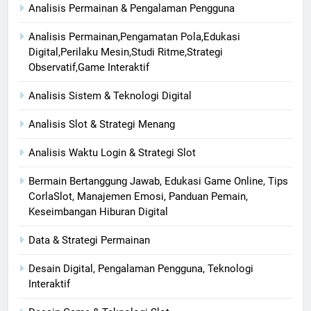
Analisis Permainan & Pengalaman Pengguna
Analisis Permainan,Pengamatan Pola,Edukasi
Digital,Perilaku Mesin,Studi Ritme,Strategi
Observatif,Game Interaktif
Analisis Sistem & Teknologi Digital
Analisis Slot & Strategi Menang
Analisis Waktu Login & Strategi Slot
Bermain Bertanggung Jawab, Edukasi Game Online, Tips
CorlaSlot, Manajemen Emosi, Panduan Pemain,
Keseimbangan Hiburan Digital
Data & Strategi Permainan
Desain Digital, Pengalaman Pengguna, Teknologi
Interaktif