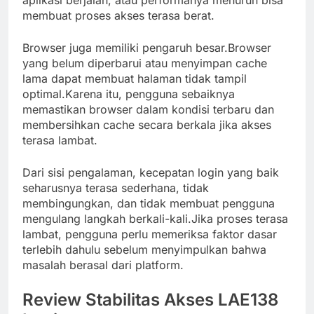
membuat proses akses terasa berat.
Browser juga memiliki pengaruh besar.Browser
yang belum diperbarui atau menyimpan cache
lama dapat membuat halaman tidak tampil
optimal.Karena itu, pengguna sebaiknya
memastikan browser dalam kondisi terbaru dan
membersihkan cache secara berkala jika akses
terasa lambat.
Dari sisi pengalaman, kecepatan login yang baik
seharusnya terasa sederhana, tidak
membingungkan, dan tidak membuat pengguna
mengulang langkah berkali-kali.Jika proses terasa
lambat, pengguna perlu memeriksa faktor dasar
terlebih dahulu sebelum menyimpulkan bahwa
masalah berasal dari platform.
Review Stabilitas Akses LAE138