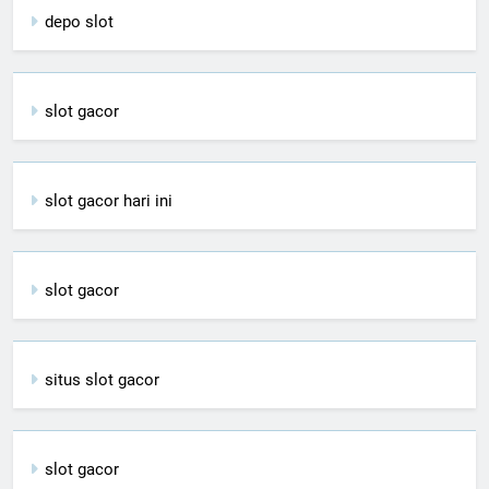
depo slot
slot gacor
slot gacor hari ini
slot gacor
situs slot gacor
slot gacor