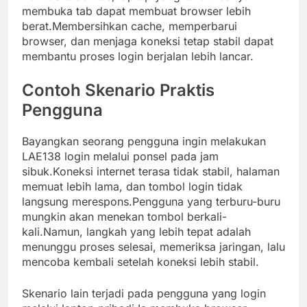
membuka tab dapat membuat browser lebih
berat.Membersihkan cache, memperbarui
browser, dan menjaga koneksi tetap stabil dapat
membantu proses login berjalan lebih lancar.
Contoh Skenario Praktis
Pengguna
Bayangkan seorang pengguna ingin melakukan
LAE138 login melalui ponsel pada jam
sibuk.Koneksi internet terasa tidak stabil, halaman
memuat lebih lama, dan tombol login tidak
langsung merespons.Pengguna yang terburu-buru
mungkin akan menekan tombol berkali-
kali.Namun, langkah yang lebih tepat adalah
menunggu proses selesai, memeriksa jaringan, lalu
mencoba kembali setelah koneksi lebih stabil.
Skenario lain terjadi pada pengguna yang login