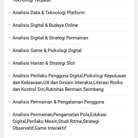
Teknologi Terpadu
Analisis Data & Teknologi Platform
Analisis Digital & Budaya Online
Analisis Digital & Strategi Permainan
Analisis Game & Psikologi Digital
Analisis Harian & Strategi Slot
Analisis Perilaku Pengguna Digital,Psikologi Keputusan
dan Kebiasaan,UX dan Desain Interaksi,Literasi Risiko
dan Kontrol Diri,Rutinitas Bermain Seimbang
Analisis Permainan & Pengalaman Pengguna
Analisis Permainan,Pengamatan Pola,Edukasi
Digital,Perilaku Mesin,Studi Ritme,Strategi
Observatif,Game Interaktif