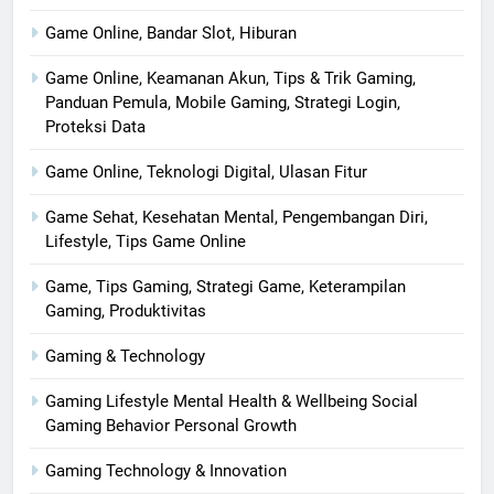
Game Online, Bandar Slot, Hiburan
Game Online, Keamanan Akun, Tips & Trik Gaming,
Panduan Pemula, Mobile Gaming, Strategi Login,
Proteksi Data
Game Online, Teknologi Digital, Ulasan Fitur
Game Sehat, Kesehatan Mental, Pengembangan Diri,
Lifestyle, Tips Game Online
Game, Tips Gaming, Strategi Game, Keterampilan
Gaming, Produktivitas
Gaming & Technology
Gaming Lifestyle Mental Health & Wellbeing Social
Gaming Behavior Personal Growth
Gaming Technology & Innovation