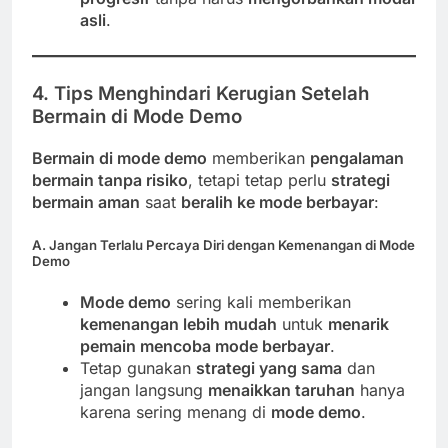
asli
.
4. Tips Menghindari Kerugian Setelah
Bermain di Mode Demo
Bermain di mode demo
memberikan
pengalaman
bermain tanpa risiko
, tetapi tetap perlu
strategi
bermain aman
saat
beralih ke mode berbayar
:
A. Jangan Terlalu Percaya Diri dengan Kemenangan di Mode
Demo
Mode demo
sering kali memberikan
kemenangan lebih mudah
untuk
menarik
pemain mencoba mode berbayar
.
Tetap gunakan
strategi yang sama
dan
jangan langsung
menaikkan taruhan
hanya
karena sering menang di
mode demo
.