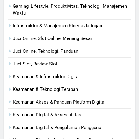
Gaming, Lifestyle, Produktivitas, Teknologi, Manajemen
Waktu
Infrastruktur & Manajemen Kinerja Jaringan
Judi Online, Slot Online, Menang Besar
Judi Online, Teknologi, Panduan
Judi Slot, Review Slot
Keamanan & Infrastruktur Digital
Keamanan & Teknologi Terapan
Keamanan Akses & Panduan Platform Digital
Keamanan Digital & Aksesibilitas
Keamanan Digital & Pengalaman Pengguna