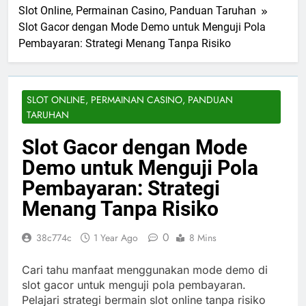
Slot Online, Permainan Casino, Panduan Taruhan
Slot Gacor dengan Mode Demo untuk Menguji Pola
Pembayaran: Strategi Menang Tanpa Risiko
SLOT ONLINE, PERMAINAN CASINO, PANDUAN
TARUHAN
Slot Gacor dengan Mode
Demo untuk Menguji Pola
Pembayaran: Strategi
Menang Tanpa Risiko
0
38c774c
1 Year Ago
8 Mins
Cari tahu manfaat menggunakan mode demo di
slot gacor untuk menguji pola pembayaran.
Pelajari strategi bermain slot online tanpa risiko