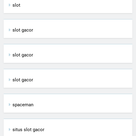
slot
slot gacor
slot gacor
slot gacor
spaceman
situs slot gacor