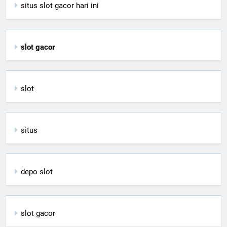
situs slot gacor hari ini
slot gacor
slot
situs
depo slot
slot gacor