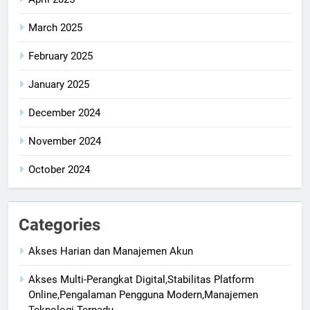
March 2025
February 2025
January 2025
December 2024
November 2024
October 2024
Categories
Akses Harian dan Manajemen Akun
Akses Multi-Perangkat Digital,Stabilitas Platform
Online,Pengalaman Pengguna Modern,Manajemen