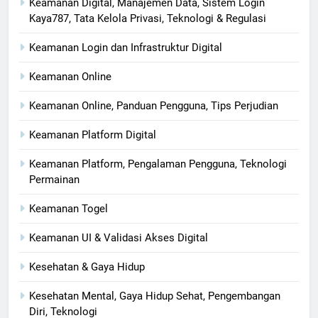
Keamanan Digital, Manajemen Data, Sistem Login
Kaya787, Tata Kelola Privasi, Teknologi & Regulasi
Keamanan Login dan Infrastruktur Digital
Keamanan Online
Keamanan Online, Panduan Pengguna, Tips Perjudian
Keamanan Platform Digital
Keamanan Platform, Pengalaman Pengguna, Teknologi
Permainan
Keamanan Togel
Keamanan UI & Validasi Akses Digital
Kesehatan & Gaya Hidup
Kesehatan Mental, Gaya Hidup Sehat, Pengembangan
Diri, Teknologi