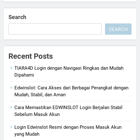
Search
SEARCH
Recent Posts
TIARA4D Login dengan Navigasi Ringkas dan Mudah
Dipahami
Edwinslot: Cara Akses dari Berbagai Perangkat dengan
Mudah, Stabil, dan Aman
Cara Memastikan EDWINSLOT Login Berjalan Stabil
Sebelum Masuk Akun
Login Edwinslot Resmi dengan Proses Masuk Akun
yang Mudah