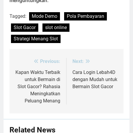
menguntungkan
.
Tagged:
Mode Demo
Pola Pembayaran
Slot Gacor
slot online
Strategi Menang Slot
Previous:
Next:
Post
navigation
Kapan Waktu Terbaik
Cara Login Lebah4D
untuk Bermain di
dengan Mudah untuk
Slot Gacor? Rahasia
Bermain Slot Gacor
Meningkatkan
Peluang Menang
Related News