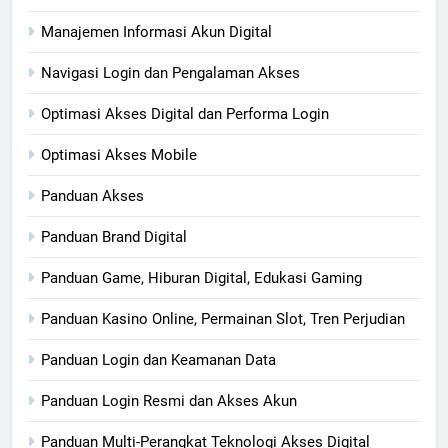
Manajemen Informasi Akun Digital
Navigasi Login dan Pengalaman Akses
Optimasi Akses Digital dan Performa Login
Optimasi Akses Mobile
Panduan Akses
Panduan Brand Digital
Panduan Game, Hiburan Digital, Edukasi Gaming
Panduan Kasino Online, Permainan Slot, Tren Perjudian
Panduan Login dan Keamanan Data
Panduan Login Resmi dan Akses Akun
Panduan Multi-Perangkat Teknologi Akses Digital