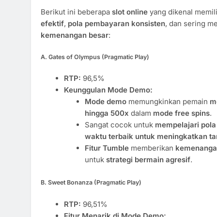
Berikut ini beberapa
slot online
yang dikenal memil
efektif
,
pola pembayaran konsisten
, dan sering m
kemenangan besar
:
A. Gates of Olympus (Pragmatic Play)
RTP:
96,5%
Keunggulan Mode Demo:
Mode demo
memungkinkan pemain
me
hingga 500x
dalam
mode free spins
.
Sangat cocok untuk
mempelajari pol
waktu terbaik untuk meningkatkan t
Fitur Tumble
memberikan
kemenangan
untuk
strategi bermain agresif
.
B. Sweet Bonanza (Pragmatic Play)
RTP:
96,51%
Fitur Menarik di Mode Demo: