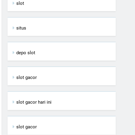
slot
situs
depo slot
slot gacor
slot gacor hari ini
slot gacor