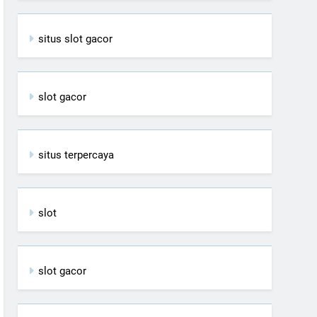
situs slot gacor
slot gacor
situs terpercaya
slot
slot gacor