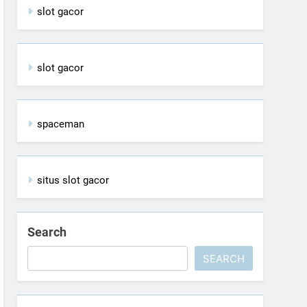
slot gacor
slot gacor
spaceman
situs slot gacor
Search
SEARCH