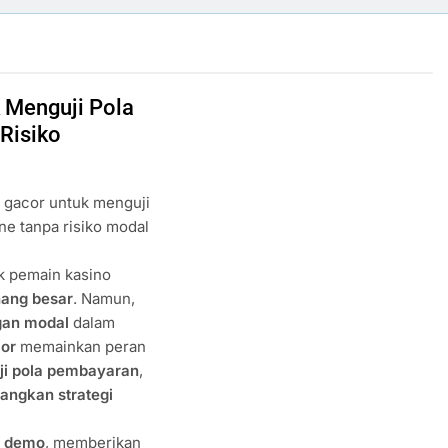
 Menguji Pola
Risiko
 gacor untuk menguji
ine tanpa risiko modal
ak pemain kasino
ang besar
. Namun,
ngan modal
dalam
or
memainkan peran
i pola pembayaran
,
ngkan strategi
e demo
, memberikan