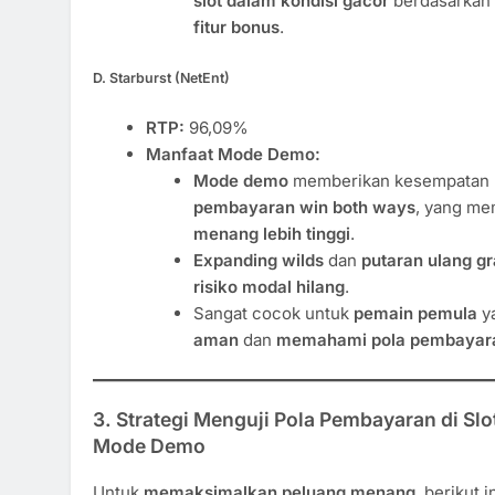
slot dalam kondisi gacor
berdasarkan
fitur bonus
.
D. Starburst (NetEnt)
RTP:
96,09%
Manfaat Mode Demo:
Mode demo
memberikan kesempatan 
pembayaran win both ways
, yang m
menang lebih tinggi
.
Expanding wilds
dan
putaran ulang gr
risiko modal hilang
.
Sangat cocok untuk
pemain pemula
ya
aman
dan
memahami pola pembayara
3. Strategi Menguji Pola Pembayaran di Sl
Mode Demo
Untuk
memaksimalkan peluang menang
, berikut 