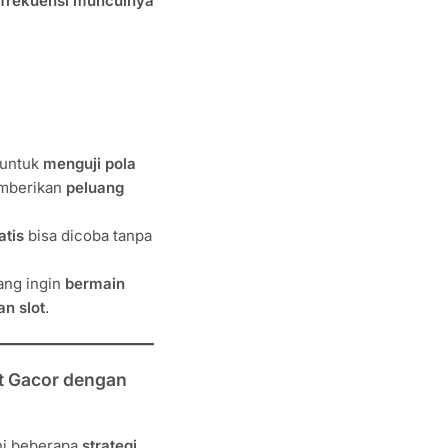
frekuensi munculnya
untuk
menguji pola
emberikan
peluang
atis
bisa dicoba tanpa
ng ingin
bermain
n slot
.
ot Gacor dengan
ini beberapa
strategi