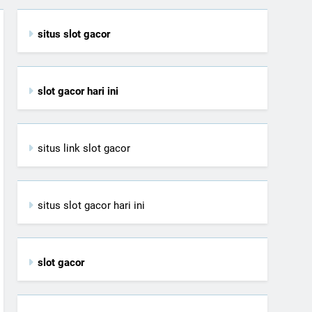
situs slot gacor
slot gacor hari ini
situs link slot gacor
situs slot gacor hari ini
slot gacor