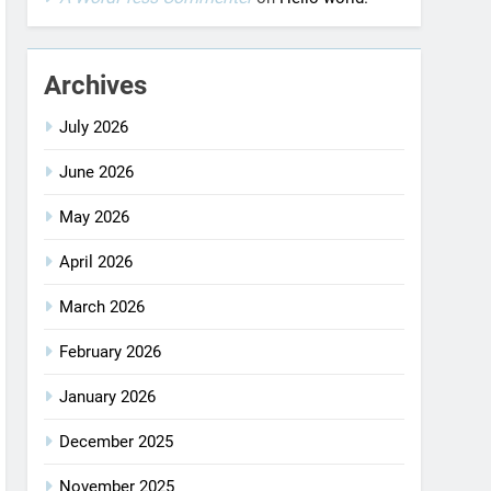
Archives
July 2026
June 2026
May 2026
April 2026
March 2026
February 2026
January 2026
December 2025
November 2025