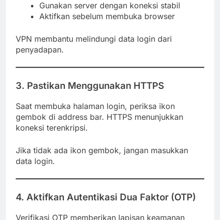
Gunakan server dengan koneksi stabil
Aktifkan sebelum membuka browser
VPN membantu melindungi data login dari
penyadapan.
3. Pastikan Menggunakan HTTPS
Saat membuka halaman login, periksa ikon
gembok di address bar. HTTPS menunjukkan
koneksi terenkripsi.
Jika tidak ada ikon gembok, jangan masukkan
data login.
4. Aktifkan Autentikasi Dua Faktor (OTP)
Verifikasi OTP memberikan lapisan keamanan