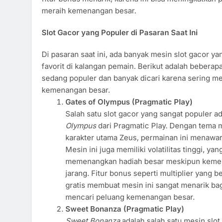
meraih kemenangan besar.
Slot Gacor yang Populer di Pasaran Saat Ini
Di pasaran saat ini, ada banyak mesin slot gacor ya
favorit di kalangan pemain. Berikut adalah beberap
sedang populer dan banyak dicari karena sering m
kemenangan besar.
Gates of Olympus (Pragmatic Play)
Salah satu slot gacor yang sangat populer a
Olympus
dari Pragmatic Play. Dengan tema m
karakter utama Zeus, permainan ini menawa
Mesin ini juga memiliki volatilitas tinggi, ya
memenangkan hadiah besar meskipun kemen
jarang. Fitur bonus seperti multiplier yang b
gratis membuat mesin ini sangat menarik ba
mencari peluang kemenangan besar.
Sweet Bonanza (Pragmatic Play)
Sweet Bonanza
adalah salah satu mesin slo