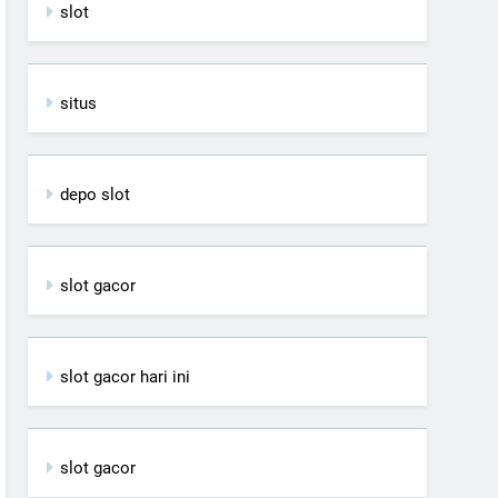
slot
situs
depo slot
slot gacor
slot gacor hari ini
slot gacor