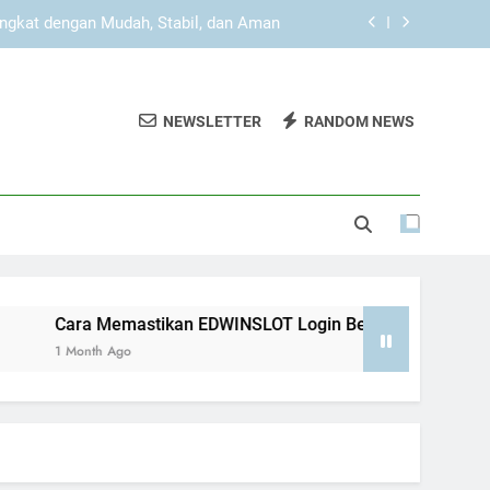
angkat dengan Mudah, Stabil, dan Aman
 Berjalan Stabil Sebelum Masuk Akun
dengan Proses Masuk Akun yang Mudah
NEWSLETTER
RANDOM NEWS
Navigasi Ringkas dan Mudah Dipahami
inapan Yang Nyaman Dengan Budaya Jepang Otentik.
angkat dengan Mudah, Stabil, dan Aman
 Berjalan Stabil Sebelum Masuk Akun
dengan Proses Masuk Akun yang Mudah
Memastikan EDWINSLOT Login Berjalan Stabil Sebelum Masu
h Ago