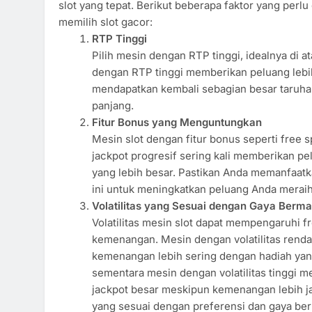
slot yang tepat. Berikut beberapa faktor yang perl
memilih slot gacor:
RTP Tinggi
Pilih mesin dengan RTP tinggi, idealnya di 
dengan RTP tinggi memberikan peluang lebi
mendapatkan kembali sebagian besar taruha
panjang.
Fitur Bonus yang Menguntungkan
Mesin slot dengan fitur bonus seperti free sp
jackpot progresif sering kali memberikan 
yang lebih besar. Pastikan Anda memanfaatka
ini untuk meningkatkan peluang Anda merai
Volatilitas yang Sesuai dengan Gaya Berma
Volatilitas mesin slot dapat mempengaruhi f
kemenangan. Mesin dengan volatilitas ren
kemenangan lebih sering dengan hadiah yang
sementara mesin dengan volatilitas tinggi 
jackpot besar meskipun kemenangan lebih ja
yang sesuai dengan preferensi dan gaya be