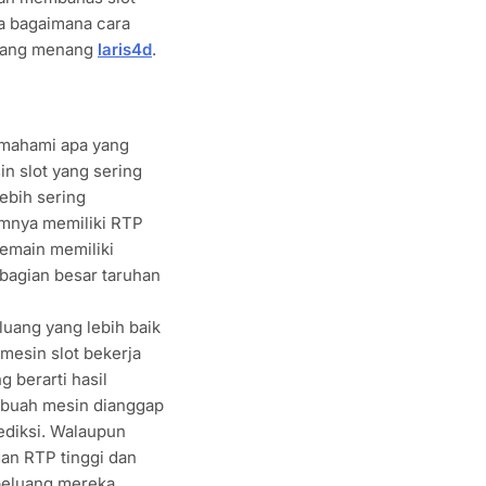
ta bagaimana cara
luang menang
laris4d
.
emahami apa yang
in slot yang sering
ebih sering
umnya memiliki RTP
pemain memiliki
bagian besar taruhan
uang yang lebih baik
mesin slot bekerja
 berarti hasil
sebuah mesin dianggap
rediksi. Walaupun
an RTP tinggi dan
 peluang mereka