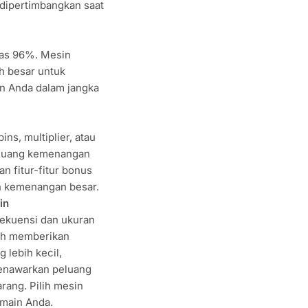
u dipertimbangkan saat
atas 96%. Mesin
h besar untuk
n Anda dalam jangka
ins, multiplier, atau
peluang kemenangan
n fitur-fitur bonus
h kemenangan besar.
in
rekuensi dan ukuran
dah memberikan
 lebih kecil,
menawarkan peluang
rang. Pilih mesin
rmain Anda.