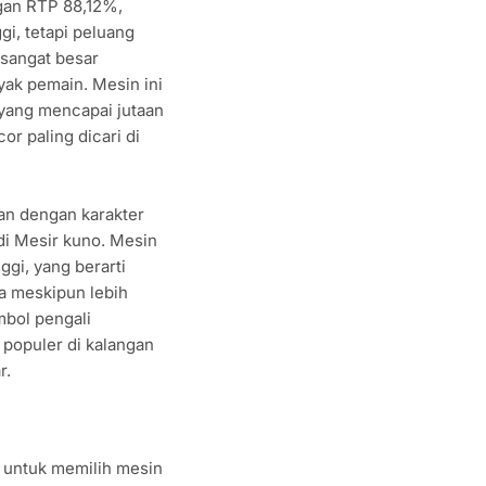
ngan RTP 88,12%,
ggi, tetapi peluang
sangat besar
ak pemain. Mesin ini
yang mencapai jutaan
or paling dicari di
an dengan karakter
di Mesir kuno. Mesin
ggi, yang berarti
a meskipun lebih
mbol pengali
populer di kalangan
r.
 untuk memilih mesin