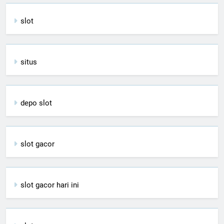
slot
situs
depo slot
slot gacor
slot gacor hari ini