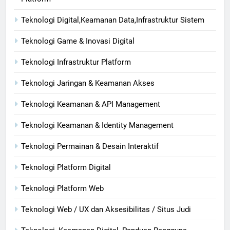
Teknologi Digital,Keamanan Data,Infrastruktur Sistem
Teknologi Game & Inovasi Digital
Teknologi Infrastruktur Platform
Teknologi Jaringan & Keamanan Akses
Teknologi Keamanan & API Management
Teknologi Keamanan & Identity Management
Teknologi Permainan & Desain Interaktif
Teknologi Platform Digital
Teknologi Platform Web
Teknologi Web / UX dan Aksesibilitas / Situs Judi