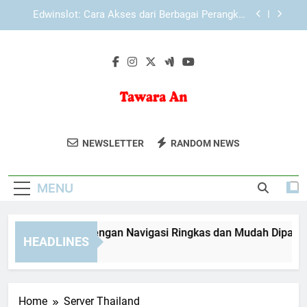
Skip
Cara Memastikan EDWINSLOT Login Berjalan
to
Stabil Sebelum Masuk Akun
content
Login Edwinslot Resmi dengan Proses Masuk
Akun yang Mudah
TIARA4D Login dengan Navigasi Ringkas dan
Mudah Dipahami
Edwinslot: Cara Akses dari Berbagai Perangkat
dengan Mudah, Stabil, dan Aman
Tawara An
Nikmati Pengalaman Menginap
Cara Memastikan EDWINSLOT Login Berjalan
NEWSLETTER
RANDOM NEWS
Stabil Sebelum Masuk Akun
Tradisional Di Tawara An, Jepang.
Login Edwinslot Resmi dengan Proses Masuk
Penginapan Yang Nyaman Dengan
Akun yang Mudah
MENU
Budaya Jepang Otentik.
ARA4D Login dengan Navigasi Ringkas dan Mudah Dipahami
HEADLINES
Weeks Ago
Home
Server Thailand