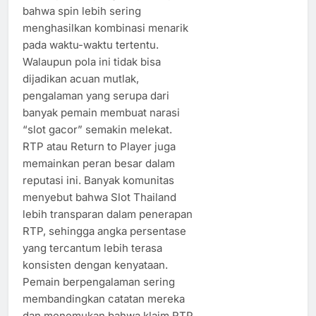
bahwa spin lebih sering
menghasilkan kombinasi menarik
pada waktu-waktu tertentu.
Walaupun pola ini tidak bisa
dijadikan acuan mutlak,
pengalaman yang serupa dari
banyak pemain membuat narasi
“slot gacor” semakin melekat.
RTP atau Return to Player juga
memainkan peran besar dalam
reputasi ini. Banyak komunitas
menyebut bahwa Slot Thailand
lebih transparan dalam penerapan
RTP, sehingga angka persentase
yang tercantum lebih terasa
konsisten dengan kenyataan.
Pemain berpengalaman sering
membandingkan catatan mereka
dan menemukan bahwa klaim RTP