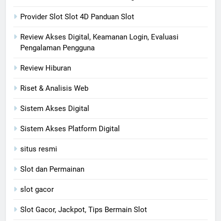
Provider Slot Slot 4D Panduan Slot
Review Akses Digital, Keamanan Login, Evaluasi
Pengalaman Pengguna
Review Hiburan
Riset & Analisis Web
Sistem Akses Digital
Sistem Akses Platform Digital
situs resmi
Slot dan Permainan
slot gacor
Slot Gacor, Jackpot, Tips Bermain Slot