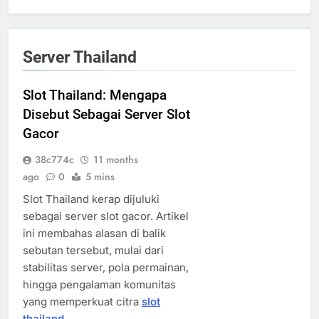
Server Thailand
Slot Thailand: Mengapa
Disebut Sebagai Server Slot
Gacor
38c774c
11 months
ago
0
5 mins
Slot Thailand kerap dijuluki
sebagai server slot gacor. Artikel
ini membahas alasan di balik
sebutan tersebut, mulai dari
stabilitas server, pola permainan,
hingga pengalaman komunitas
yang memperkuat citra
slot
thailand
.