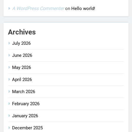
A WordPress Commenter
on
Hello world!
Archives
July 2026
June 2026
May 2026
April 2026
March 2026
February 2026
January 2026
December 2025