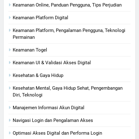
Keamanan Online, Panduan Pengguna, Tips Perjudian
Keamanan Platform Digital
Keamanan Platform, Pengalaman Pengguna, Teknologi
Permainan
Keamanan Togel
Keamanan UI & Validasi Akses Digital
Kesehatan & Gaya Hidup
Kesehatan Mental, Gaya Hidup Sehat, Pengembangan
Diri, Teknologi
Manajemen Informasi Akun Digital
Navigasi Login dan Pengalaman Akses
Optimasi Akses Digital dan Performa Login