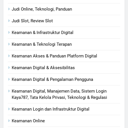
Judi Online, Teknologi, Panduan
Judi Slot, Review Slot
Keamanan & Infrastruktur Digital
Keamanan & Teknologi Terapan
Keamanan Akses & Panduan Platform Digital
Keamanan Digital & Aksesibilitas
Keamanan Digital & Pengalaman Pengguna
Keamanan Digital, Manajemen Data, Sistem Login
Kaya787, Tata Kelola Privasi, Teknologi & Regulasi
Keamanan Login dan Infrastruktur Digital
Keamanan Online