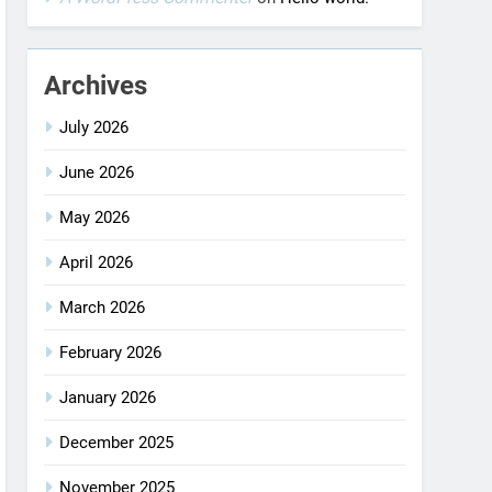
Archives
July 2026
June 2026
May 2026
April 2026
March 2026
February 2026
January 2026
December 2025
November 2025