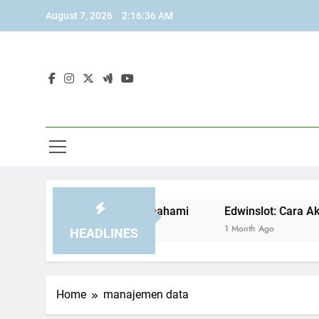
Skip
August 7, 2026
2:16:37 AM
to
content
Taw
Nikmati P
kas dan Mudah Dipahami
Edwinslot: Cara Akses dari B
1 Month Ago
HEADLINES
Home
manajemen data