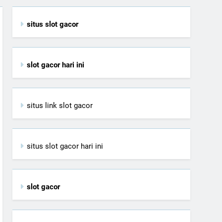
situs slot gacor
slot gacor hari ini
situs link slot gacor
situs slot gacor hari ini
slot gacor