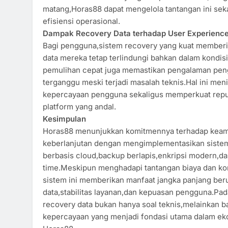
matang,Horas88 dapat mengelola tantangan ini sek
efisiensi operasional.
Dampak Recovery Data terhadap User Experienc
Bagi pengguna,sistem recovery yang kuat memberi
data mereka tetap terlindungi bahkan dalam kondisi
pemulihan cepat juga memastikan pengalaman pen
terganggu meski terjadi masalah teknis.Hal ini men
kepercayaan pengguna sekaligus memperkuat repu
platform yang andal.
Kesimpulan
Horas88 menunjukkan komitmennya terhadap kea
keberlanjutan dengan mengimplementasikan sistem
berbasis cloud,backup berlapis,enkripsi modern,da
time.Meskipun menghadapi tantangan biaya dan ko
sistem ini memberikan manfaat jangka panjang ber
data,stabilitas layanan,dan kepuasan pengguna.Pad
recovery data bukan hanya soal teknis,melainkan ba
kepercayaan yang menjadi fondasi utama dalam eko