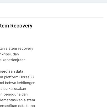
tem Recovery
an sistem recovery
nkripsi, dan
a keberlanjutan
rsediaan data
ah platform.Horas88
ami bahwa kehilangan
,atau kerusakan
an pengguna dan
mplementasikan
sistem
memastikan data tetap