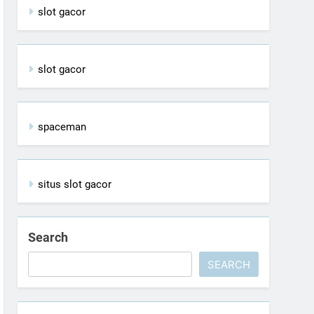
slot gacor
slot gacor
spaceman
situs slot gacor
Search
SEARCH