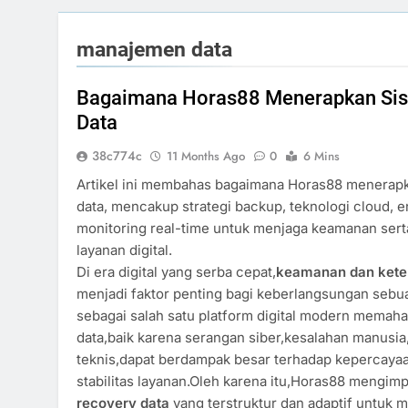
manajemen data
Bagaimana Horas88 Menerapkan Sis
Data
38c774c
11 Months Ago
0
6 Mins
Artikel ini membahas bagaimana Horas88 menerapk
data, mencakup strategi backup, teknologi cloud, e
monitoring real-time untuk menjaga keamanan sert
layanan digital.
Di era digital yang serba cepat,
keamanan dan kete
menjadi faktor penting bagi keberlangsungan sebu
sebagai salah satu platform digital modern memah
data,baik karena serangan siber,kesalahan manusia
teknis,dapat berdampak besar terhadap kepercaya
stabilitas layanan.Oleh karena itu,Horas88 mengi
recovery data
yang terstruktur dan adaptif untuk 