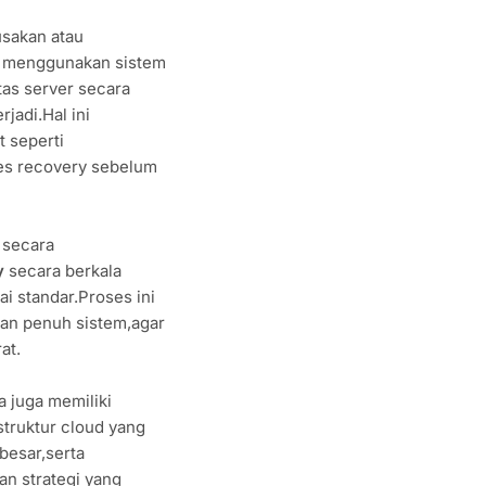
usakan atau
88 menggunakan sistem
as server secara
jadi.Hal ini
 seperti
es recovery sebelum
i secara
y
secara berkala
 standar.Proses ini
han penuh sistem,agar
at.
a juga memiliki
struktur cloud yang
besar,serta
n strategi yang