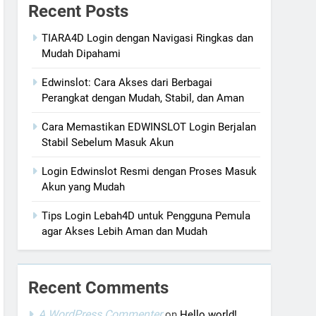
Recent Posts
TIARA4D Login dengan Navigasi Ringkas dan
Mudah Dipahami
Edwinslot: Cara Akses dari Berbagai
Perangkat dengan Mudah, Stabil, dan Aman
Cara Memastikan EDWINSLOT Login Berjalan
Stabil Sebelum Masuk Akun
Login Edwinslot Resmi dengan Proses Masuk
Akun yang Mudah
Tips Login Lebah4D untuk Pengguna Pemula
agar Akses Lebih Aman dan Mudah
Recent Comments
A WordPress Commenter
on
Hello world!