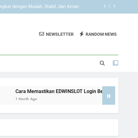
angkat dengan Mudah, Stabil, dan Aman
 Berjalan Stabil Sebelum Masuk Akun
dengan Proses Masuk Akun yang Mudah
NEWSLETTER
RANDOM NEWS
Navigasi Ringkas dan Mudah Dipahami
inapan Yang Nyaman Dengan Budaya Jepang Otentik.
angkat dengan Mudah, Stabil, dan Aman
 Berjalan Stabil Sebelum Masuk Akun
dengan Proses Masuk Akun yang Mudah
 Memastikan EDWINSLOT Login Berjalan Stabil Sebelum Masu
h Ago