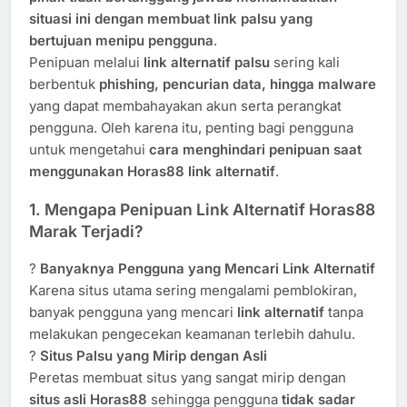
situasi ini dengan membuat link palsu yang
bertujuan menipu pengguna
.
Penipuan melalui
link alternatif palsu
sering kali
berbentuk
phishing, pencurian data, hingga malware
yang dapat membahayakan akun serta perangkat
pengguna. Oleh karena itu, penting bagi pengguna
untuk mengetahui
cara menghindari penipuan saat
menggunakan Horas88 link alternatif
.
1. Mengapa Penipuan Link Alternatif Horas88
Marak Terjadi?
?
Banyaknya Pengguna yang Mencari Link Alternatif
Karena situs utama sering mengalami pemblokiran,
banyak pengguna yang mencari
link alternatif
tanpa
melakukan pengecekan keamanan terlebih dahulu.
?
Situs Palsu yang Mirip dengan Asli
Peretas membuat situs yang sangat mirip dengan
situs asli Horas88
sehingga pengguna
tidak sadar