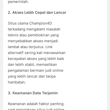
pemerintah.
2.
Akses Lebih Cepat dan Lancar
Situs utama Champion4D
terkadang mengalami masalah
teknis atau pemblokiran yang
menyebabkan akses menjadi
lambat atau terputus. Link
alternatif sering kali menawarkan
kecepatan akses yang lebih baik
dan lebih stabil, memastikan
pengalaman bermain judi online
yang lebih lancar dan tanpa
hambatan.
3.
Keamanan Data Terjamin
Keamanan adalah faktor penting
saat mengakses situs judi online.