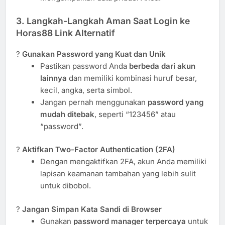
3. Langkah-Langkah Aman Saat Login ke
Horas88 Link Alternatif
?
Gunakan Password yang Kuat dan Unik
Pastikan password Anda
berbeda dari akun
lainnya
dan memiliki kombinasi huruf besar,
kecil, angka, serta simbol.
Jangan pernah menggunakan
password yang
mudah ditebak
, seperti “123456” atau
“password”.
?
Aktifkan Two-Factor Authentication (2FA)
Dengan mengaktifkan 2FA, akun Anda memiliki
lapisan keamanan tambahan yang lebih sulit
untuk dibobol.
?
Jangan Simpan Kata Sandi di Browser
Gunakan
password manager terpercaya
untuk