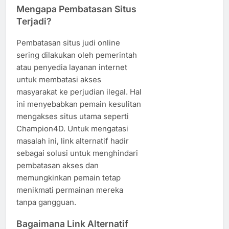
Mengapa Pembatasan Situs
Terjadi?
Pembatasan situs judi online
sering dilakukan oleh pemerintah
atau penyedia layanan internet
untuk membatasi akses
masyarakat ke perjudian ilegal. Hal
ini menyebabkan pemain kesulitan
mengakses situs utama seperti
Champion4D. Untuk mengatasi
masalah ini, link alternatif hadir
sebagai solusi untuk menghindari
pembatasan akses dan
memungkinkan pemain tetap
menikmati permainan mereka
tanpa gangguan.
Bagaimana Link Alternatif