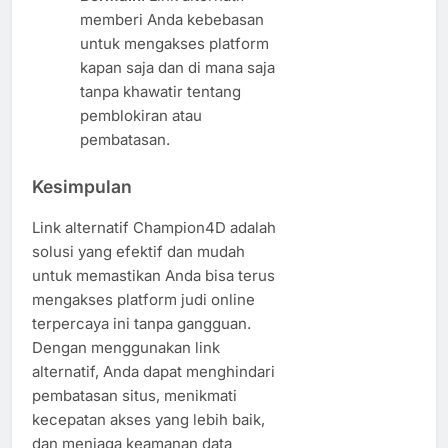
memberi Anda kebebasan
untuk mengakses platform
kapan saja dan di mana saja
tanpa khawatir tentang
pemblokiran atau
pembatasan.
Kesimpulan
Link alternatif Champion4D adalah
solusi yang efektif dan mudah
untuk memastikan Anda bisa terus
mengakses platform judi online
terpercaya ini tanpa gangguan.
Dengan menggunakan link
alternatif, Anda dapat menghindari
pembatasan situs, menikmati
kecepatan akses yang lebih baik,
dan menjaga keamanan data