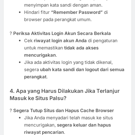
menyimpan kata sandi dengan aman.
Hindari fitur
“Remember Password”
di
browser pada perangkat umum.
?
Periksa Aktivitas Login Akun Secara Berkala
Cek
riwayat login akun Anda
di pengaturan
untuk memastikan
tidak ada akses
mencurigakan
.
Jika ada aktivitas login yang tidak dikenal,
segera
ubah kata sandi dan logout dari semua
perangkat
.
4. Apa yang Harus Dilakukan Jika Terlanjur
Masuk ke Situs Palsu?
?
Segera Tutup Situs dan Hapus Cache Browser
Jika Anda menyadari telah masuk ke situs
mencurigakan,
segera keluar dan hapus
riwayat pencarian
.