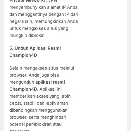
Private Network)
. VPN
menyembunyikan alamat IP Anda
dan menggantinya dengan IP dari
negara lain, memungkinkan Anda
untuk mengakses situs yang
mungkin diblokir.
5.
Unduh Aplikasi Resmi
Champion4D
Selain mengakses situs melalui
browser, Anda juga bisa
mengunduh
aplikasi resmi
Champion4D
. Aplikasi ini
memberikan akses yang lebih
cepat, stabil, dan lebih aman
dibandingkan menggunakan
browser, serta menghindari
potensi pemblokiran atau