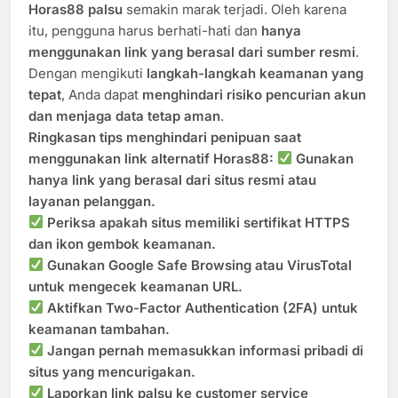
Horas88 palsu
semakin marak terjadi. Oleh karena
itu, pengguna harus berhati-hati dan
hanya
menggunakan link yang berasal dari sumber resmi
.
Dengan mengikuti
langkah-langkah keamanan yang
tepat
, Anda dapat
menghindari risiko pencurian akun
dan menjaga data tetap aman
.
Ringkasan tips menghindari penipuan saat
menggunakan link alternatif Horas88:
Gunakan
hanya link yang berasal dari situs resmi atau
layanan pelanggan.
Periksa apakah situs memiliki sertifikat HTTPS
dan ikon gembok keamanan.
Gunakan Google Safe Browsing atau VirusTotal
untuk mengecek keamanan URL.
Aktifkan Two-Factor Authentication (2FA) untuk
keamanan tambahan.
Jangan pernah memasukkan informasi pribadi di
situs yang mencurigakan.
Laporkan link palsu ke customer service