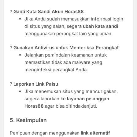
?
Ganti Kata Sandi Akun Horas88
Jika Anda sudah memasukkan informasi login
di situs yang salah, segera
ubah kata sandi
menggunakan perangkat lain yang aman.
?
Gunakan Antivirus untuk Memeriksa Perangkat
Jalankan pemindaian keamanan untuk
memastikan tidak ada malware yang
menginfeksi perangkat Anda.
?
Laporkan Link Palsu
Jika menemukan situs yang mencurigakan,
segera laporkan ke
layanan pelanggan
Horas88
agar bisa ditindaklanjuti.
5. Kesimpulan
Penipuan dengan menggunakan
link alternatif