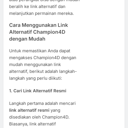
beralih ke link alternatif dan
melanjutkan permainan mereka.
Cara Menggunakan Link
Alternatif Champion4D
dengan Mudah
Untuk memastikan Anda dapat
mengakses Champion4D dengan
mudah menggunakan link
alternatif, berikut adalah langkah-
langkah yang perlu diikuti:
1.
Cari Link Alternatif Resmi
Langkah pertama adalah mencari
link alternatif resmi
yang
disediakan oleh Champion4D.
Biasanya, link alternatif