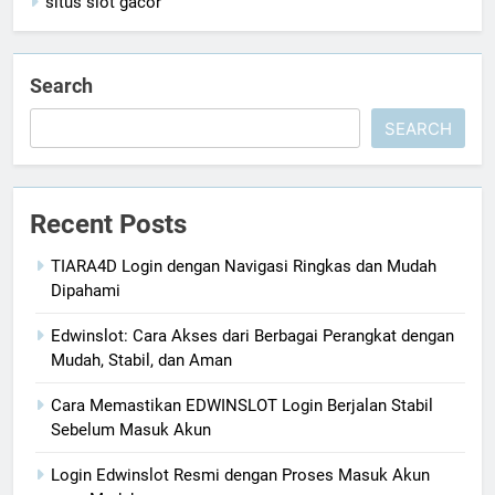
situs slot gacor
Search
SEARCH
Recent Posts
TIARA4D Login dengan Navigasi Ringkas dan Mudah
Dipahami
Edwinslot: Cara Akses dari Berbagai Perangkat dengan
Mudah, Stabil, dan Aman
Cara Memastikan EDWINSLOT Login Berjalan Stabil
Sebelum Masuk Akun
Login Edwinslot Resmi dengan Proses Masuk Akun