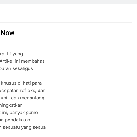
t Now
aktif yang
Artikel ini membahas
buran sekaligus
 khusus di hati para
cepatan refleks, dan
 unik dan menantang.
ningkatkan
 ini, banyak game
an pendekatan
 sesuatu yang sesuai