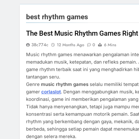
best rhythm games
The Best Music Rhythm Games Righ
38c774c
12 Months Ago
0
6 Mins
Music rhythm games menawarkan pengalaman inter
memadukan musik, ketepatan, dan refleks pemain. 
game rhythm terbaik saat ini yang menghadirkan hi
tantangan seru.
Genre
music rhythm games
selalu memiliki tempat
gamer
corlaslot
. Dengan menggabungkan musik, ke
koordinasi, game ini memberikan pengalaman yang
Tidak hanya menyenangkan, tetapi juga mampu me
konsentrasi serta kemampuan motorik pemain. Saat
rhythm yang berkembang dengan gaya, mekanik, d
berbeda, sehingga setiap pemain dapat menemukan
dengan selera mereka.