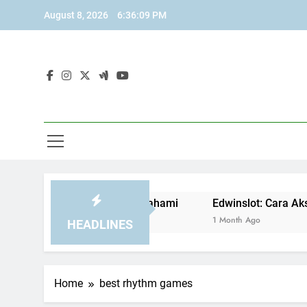
Skip
August 8, 2026
6:36:10 PM
to
content
Taw
Nikmati P
kas dan Mudah Dipahami
Edwinslot: Cara Akses dari Be
1 Month Ago
HEADLINES
Home
best rhythm games