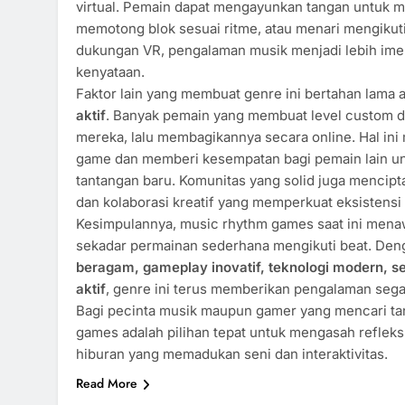
virtual. Pemain dapat mengayunkan tangan untuk m
memotong blok sesuai ritme, atau menari mengikut
dukungan VR, pengalaman musik menjadi lebih ime
kenyataan.
Faktor lain yang membuat genre ini bertahan lama 
aktif
. Banyak pemain yang membuat level custom d
mereka, lalu membagikannya secara online. Hal in
game dan memberi kesempatan bagi pemain lain u
tantangan baru. Komunitas yang solid juga mencipt
dan kolaborasi kreatif yang memperkuat eksistensi 
Kesimpulannya, music rhythm games saat ini menaw
sekadar permainan sederhana mengikuti beat. De
beragam, gameplay inovatif, teknologi modern, s
aktif
, genre ini terus memberikan pengalaman sega
Bagi pecinta musik maupun gamer yang mencari ta
games adalah pilihan tepat untuk mengasah refleks
hiburan yang memadukan seni dan interaktivitas.
Read More