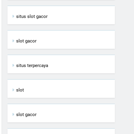
situs slot gacor
slot gacor
situs terpercaya
slot
slot gacor