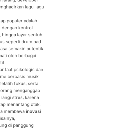
enghadirkan lagu-lagu
ap populer adalah
n dengan kontrol
 hingga layar sentuh.
s seperti drum pad
rasa semakin autentik.
mati oleh berbagai
if.
anfaat psikologis dan
ame berbasis musik
melatih fokus, serta
a orang menganggap
angi stres, karena
tap menantang otak.
juga membawa
inovasi
misalnya,
ung di panggung