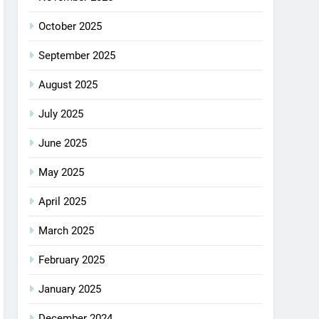
October 2025
September 2025
August 2025
July 2025
June 2025
May 2025
April 2025
March 2025
February 2025
January 2025
December 2024