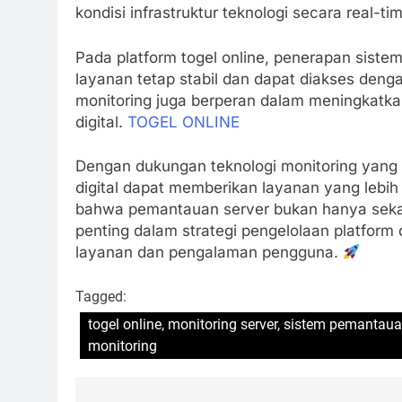
kondisi infrastruktur teknologi secara real-ti
Pada platform togel online, penerapan sis
layanan tetap stabil dan dapat diakses denga
monitoring juga berperan dalam meningkatkan
digital.
TOGEL ONLINE
Dengan dukungan teknologi monitoring yang 
digital dapat memberikan layanan yang lebih
bahwa pemantauan server bukan hanya sekad
penting dalam strategi pengelolaan platform 
layanan dan pengalaman pengguna.
Tagged:
togel online, monitoring server, sistem pemantauan
monitoring