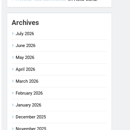
Archives
July 2026
June 2026
May 2026
April 2026
March 2026
February 2026
January 2026
December 2025
November 2025