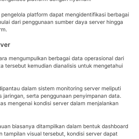
pengelola platform dapat mengidentifikasi berbagai
ulai dari penggunaan sumber daya server hingga
rm.
rver
ara mengumpulkan berbagai data operasional dari
ta tersebut kemudian dianalisis untuk mengetahui
ipantau dalam sistem monitoring server meliputi
s jaringan, serta penggunaan penyimpanan data.
las mengenai kondisi server dalam menjalankan
tauan biasanya ditampilkan dalam bentuk dashboard
tampilan visual tersebut, kondisi server dapat