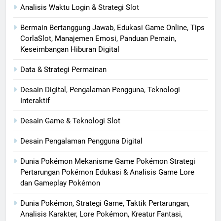
Analisis Waktu Login & Strategi Slot
Bermain Bertanggung Jawab, Edukasi Game Online, Tips
CorlaSlot, Manajemen Emosi, Panduan Pemain,
Keseimbangan Hiburan Digital
Data & Strategi Permainan
Desain Digital, Pengalaman Pengguna, Teknologi
Interaktif
Desain Game & Teknologi Slot
Desain Pengalaman Pengguna Digital
Dunia Pokémon Mekanisme Game Pokémon Strategi
Pertarungan Pokémon Edukasi & Analisis Game Lore
dan Gameplay Pokémon
Dunia Pokémon, Strategi Game, Taktik Pertarungan,
Analisis Karakter, Lore Pokémon, Kreatur Fantasi,