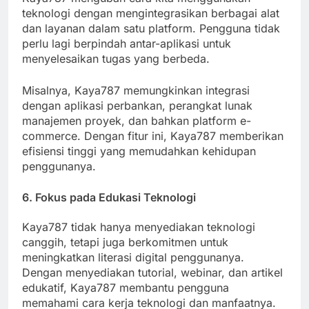
teknologi dengan mengintegrasikan berbagai alat
dan layanan dalam satu platform. Pengguna tidak
perlu lagi berpindah antar-aplikasi untuk
menyelesaikan tugas yang berbeda.
Misalnya, Kaya787 memungkinkan integrasi
dengan aplikasi perbankan, perangkat lunak
manajemen proyek, dan bahkan platform e-
commerce. Dengan fitur ini, Kaya787 memberikan
efisiensi tinggi yang memudahkan kehidupan
penggunanya.
6. Fokus pada Edukasi Teknologi
Kaya787 tidak hanya menyediakan teknologi
canggih, tetapi juga berkomitmen untuk
meningkatkan literasi digital penggunanya.
Dengan menyediakan tutorial, webinar, dan artikel
edukatif, Kaya787 membantu pengguna
memahami cara kerja teknologi dan manfaatnya.