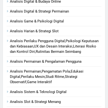
Analisis Digital & Budaya Online
Analisis Digital & Strategi Permainan
Analisis Game & Psikologi Digital
Analisis Harian & Strategi Slot
Analisis Perilaku Pengguna Digital,Psikologi Keputusan
dan Kebiasaan,UX dan Desain Interaksi,Literasi Risiko
dan Kontrol Diri,Rutinitas Bermain Seimbang
Analisis Permainan & Pengalaman Pengguna
Analisis Permainan,Pengamatan Pola,Edukasi
Digital,Perilaku Mesin,Studi Ritme,Strategi
Observatif,Game Interaktif
Analisis Sistem & Teknologi Digital
Analisis Slot & Strategi Menang