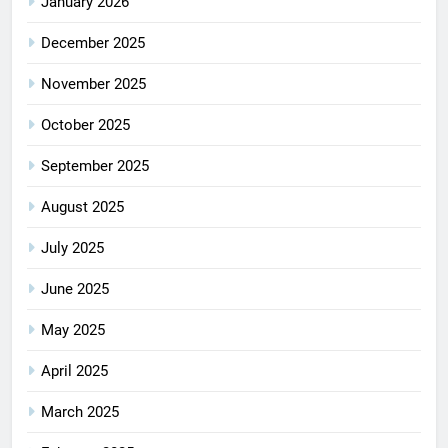
January 2026
December 2025
November 2025
October 2025
September 2025
August 2025
July 2025
June 2025
May 2025
April 2025
March 2025