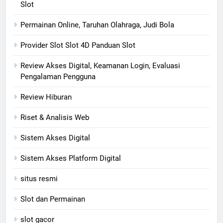
Slot
Permainan Online, Taruhan Olahraga, Judi Bola
Provider Slot Slot 4D Panduan Slot
Review Akses Digital, Keamanan Login, Evaluasi
Pengalaman Pengguna
Review Hiburan
Riset & Analisis Web
Sistem Akses Digital
Sistem Akses Platform Digital
situs resmi
Slot dan Permainan
slot gacor