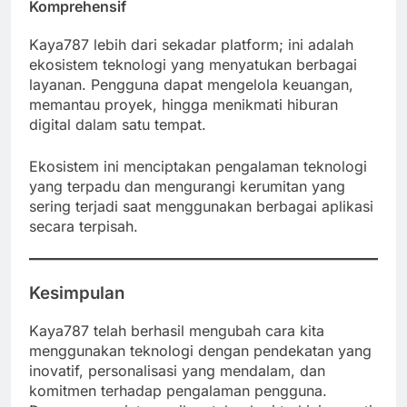
Komprehensif
Kaya787 lebih dari sekadar platform; ini adalah
ekosistem teknologi yang menyatukan berbagai
layanan. Pengguna dapat mengelola keuangan,
memantau proyek, hingga menikmati hiburan
digital dalam satu tempat.
Ekosistem ini menciptakan pengalaman teknologi
yang terpadu dan mengurangi kerumitan yang
sering terjadi saat menggunakan berbagai aplikasi
secara terpisah.
Kesimpulan
Kaya787 telah berhasil mengubah cara kita
menggunakan teknologi dengan pendekatan yang
inovatif, personalisasi yang mendalam, dan
komitmen terhadap pengalaman pengguna.