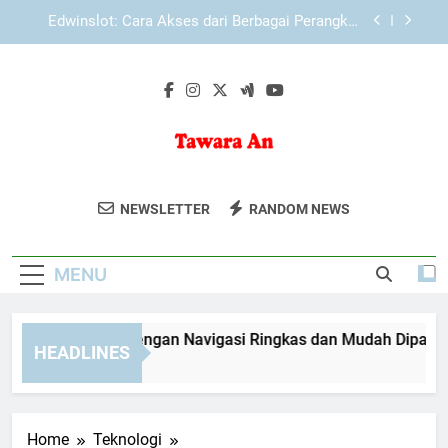
Skip
Cara Memastikan EDWINSLOT Login Berjalan
to
Stabil Sebelum Masuk Akun
content
Login Edwinslot Resmi dengan Proses Masuk
Akun yang Mudah
TIARA4D Login dengan Navigasi Ringkas dan
Mudah Dipahami
Edwinslot: Cara Akses dari Berbagai Perangkat
dengan Mudah, Stabil, dan Aman
Tawara An
Nikmati Pengalaman Menginap
Cara Memastikan EDWINSLOT Login Berjalan
NEWSLETTER
RANDOM NEWS
Stabil Sebelum Masuk Akun
Tradisional Di Tawara An, Jepang.
Login Edwinslot Resmi dengan Proses Masuk
Penginapan Yang Nyaman Dengan
Akun yang Mudah
MENU
Budaya Jepang Otentik.
ARA4D Login dengan Navigasi Ringkas dan Mudah Dipahami
HEADLINES
Weeks Ago
Home
Teknologi