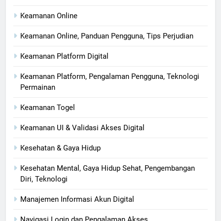
Keamanan Online
Keamanan Online, Panduan Pengguna, Tips Perjudian
Keamanan Platform Digital
Keamanan Platform, Pengalaman Pengguna, Teknologi
Permainan
Keamanan Togel
Keamanan UI & Validasi Akses Digital
Kesehatan & Gaya Hidup
Kesehatan Mental, Gaya Hidup Sehat, Pengembangan
Diri, Teknologi
Manajemen Informasi Akun Digital
Navigasi Login dan Pengalaman Akses