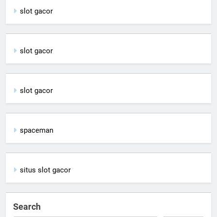
slot gacor
slot gacor
slot gacor
spaceman
situs slot gacor
Search