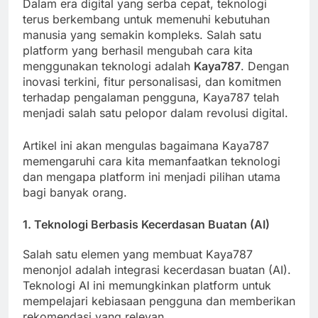
Dalam era digital yang serba cepat, teknologi
terus berkembang untuk memenuhi kebutuhan
manusia yang semakin kompleks. Salah satu
platform yang berhasil mengubah cara kita
menggunakan teknologi adalah
Kaya787
. Dengan
inovasi terkini, fitur personalisasi, dan komitmen
terhadap pengalaman pengguna, Kaya787 telah
menjadi salah satu pelopor dalam revolusi digital.
Artikel ini akan mengulas bagaimana Kaya787
memengaruhi cara kita memanfaatkan teknologi
dan mengapa platform ini menjadi pilihan utama
bagi banyak orang.
1. Teknologi Berbasis Kecerdasan Buatan (AI)
Salah satu elemen yang membuat Kaya787
menonjol adalah integrasi kecerdasan buatan (AI).
Teknologi AI ini memungkinkan platform untuk
mempelajari kebiasaan pengguna dan memberikan
rekomendasi yang relevan.