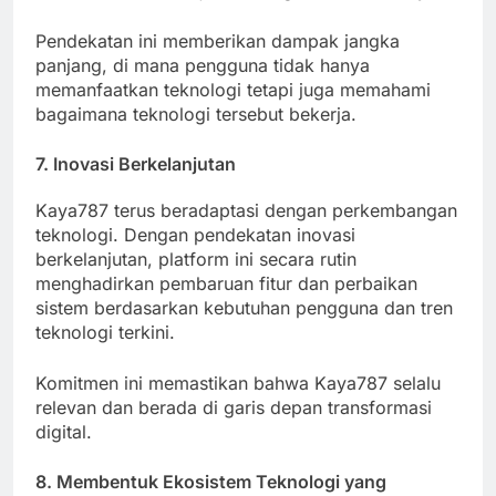
Pendekatan ini memberikan dampak jangka
panjang, di mana pengguna tidak hanya
memanfaatkan teknologi tetapi juga memahami
bagaimana teknologi tersebut bekerja.
7. Inovasi Berkelanjutan
Kaya787 terus beradaptasi dengan perkembangan
teknologi. Dengan pendekatan inovasi
berkelanjutan, platform ini secara rutin
menghadirkan pembaruan fitur dan perbaikan
sistem berdasarkan kebutuhan pengguna dan tren
teknologi terkini.
Komitmen ini memastikan bahwa Kaya787 selalu
relevan dan berada di garis depan transformasi
digital.
8. Membentuk Ekosistem Teknologi yang