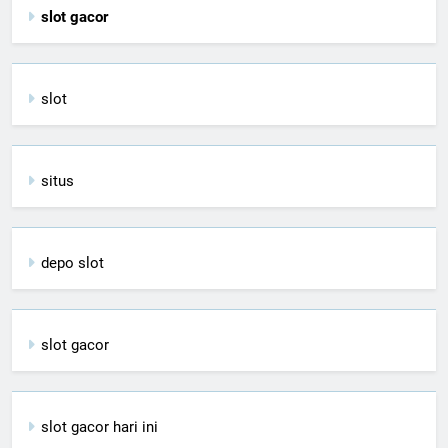
slot gacor
slot
situs
depo slot
slot gacor
slot gacor hari ini