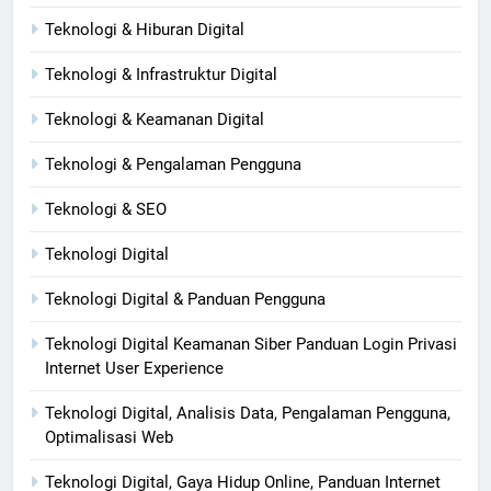
Teknologi & Hiburan Digital
Teknologi & Infrastruktur Digital
Teknologi & Keamanan Digital
Teknologi & Pengalaman Pengguna
Teknologi & SEO
Teknologi Digital
Teknologi Digital & Panduan Pengguna
Teknologi Digital Keamanan Siber Panduan Login Privasi
Internet User Experience
Teknologi Digital, Analisis Data, Pengalaman Pengguna,
Optimalisasi Web
Teknologi Digital, Gaya Hidup Online, Panduan Internet