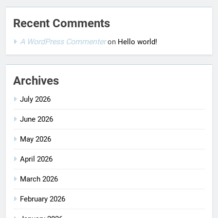
Recent Comments
A WordPress Commenter
on
Hello world!
Archives
July 2026
June 2026
May 2026
April 2026
March 2026
February 2026