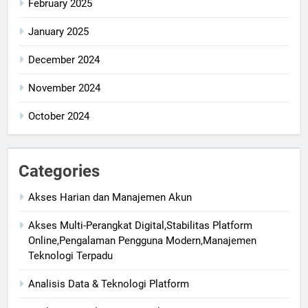
February 2025
January 2025
December 2024
November 2024
October 2024
Categories
Akses Harian dan Manajemen Akun
Akses Multi-Perangkat Digital,Stabilitas Platform
Online,Pengalaman Pengguna Modern,Manajemen
Teknologi Terpadu
Analisis Data & Teknologi Platform