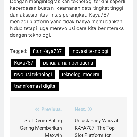
Dengan mengintegrasikan teknologi terkini seperti
kecerdasan buatan, keamanan data tingkat tinggi,
dan aksesibilitas lintas perangkat, Kaya787
menjadi platform yang tidak hanya memudahkan
hidup tetapi juga merevolusi cara kita berinteraksi
dengan teknologi.
Tagged:
fitur Kaya787
inovasi teknologi
Kaya787
pengalaman pengguna
revolusi teknologi
teknologi modern
transformasi digital
Previous:
Next:
Post
navigation
Slot Demo Paling
Unlock Easy Wins at
Sering Memberikan
KAYA787: The Top
Maxwin
Slot Platform for