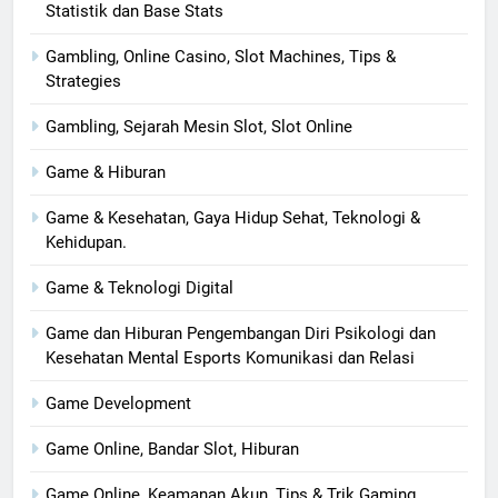
Statistik dan Base Stats
Gambling, Online Casino, Slot Machines, Tips &
Strategies
Gambling, Sejarah Mesin Slot, Slot Online
Game & Hiburan
Game & Kesehatan, Gaya Hidup Sehat, Teknologi &
Kehidupan.
Game & Teknologi Digital
Game dan Hiburan Pengembangan Diri Psikologi dan
Kesehatan Mental Esports Komunikasi dan Relasi
Game Development
Game Online, Bandar Slot, Hiburan
Game Online, Keamanan Akun, Tips & Trik Gaming,