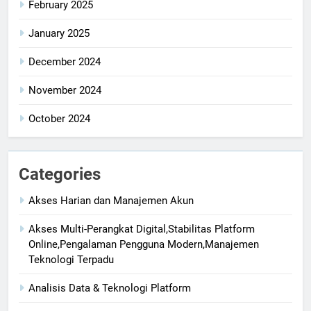
February 2025
January 2025
December 2024
November 2024
October 2024
Categories
Akses Harian dan Manajemen Akun
Akses Multi-Perangkat Digital,Stabilitas Platform
Online,Pengalaman Pengguna Modern,Manajemen
Teknologi Terpadu
Analisis Data & Teknologi Platform