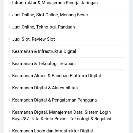
Infrastruktur & Manajemen Kinerja Jaringan
Judi Online, Slot Online, Menang Besar
Judi Online, Teknologi, Panduan
Judi Slot, Review Slot
Keamanan & Infrastruktur Digital
Keamanan & Teknologi Terapan
Keamanan Akses & Panduan Platform Digital
Keamanan Digital & Aksesibilitas
Keamanan Digital & Pengalaman Pengguna
Keamanan Digital, Manajemen Data, Sistem Login
Kaya787, Tata Kelola Privasi, Teknologi & Regulasi
Keamanan Login dan Infrastruktur Digital