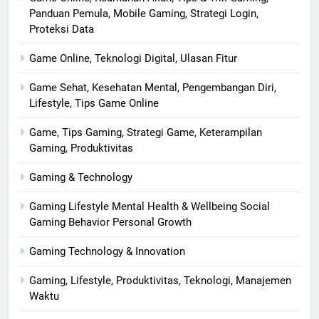
Panduan Pemula, Mobile Gaming, Strategi Login,
Proteksi Data
Game Online, Teknologi Digital, Ulasan Fitur
Game Sehat, Kesehatan Mental, Pengembangan Diri,
Lifestyle, Tips Game Online
Game, Tips Gaming, Strategi Game, Keterampilan
Gaming, Produktivitas
Gaming & Technology
Gaming Lifestyle Mental Health & Wellbeing Social
Gaming Behavior Personal Growth
Gaming Technology & Innovation
Gaming, Lifestyle, Produktivitas, Teknologi, Manajemen
Waktu