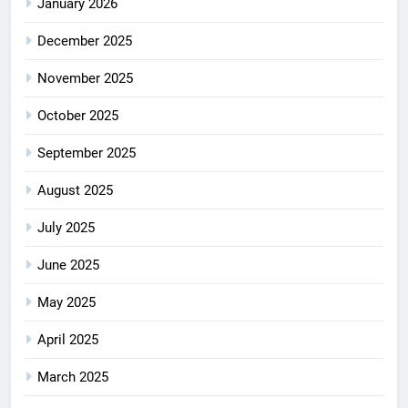
January 2026
December 2025
November 2025
October 2025
September 2025
August 2025
July 2025
June 2025
May 2025
April 2025
March 2025