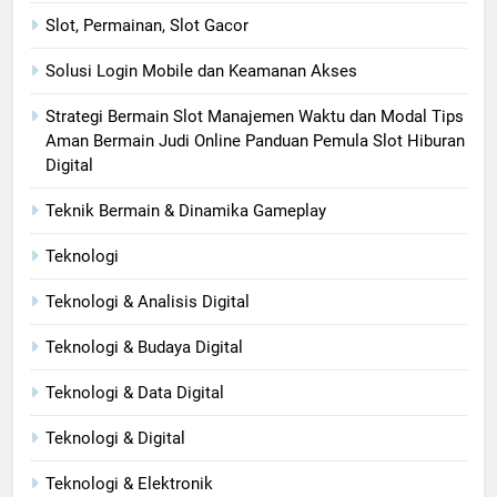
Slot, Permainan, Slot Gacor
Solusi Login Mobile dan Keamanan Akses
Strategi Bermain Slot Manajemen Waktu dan Modal Tips
Aman Bermain Judi Online Panduan Pemula Slot Hiburan
Digital
Teknik Bermain & Dinamika Gameplay
Teknologi
Teknologi & Analisis Digital
Teknologi & Budaya Digital
Teknologi & Data Digital
Teknologi & Digital
Teknologi & Elektronik