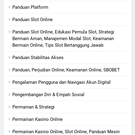
Panduan Platform
Panduan Slot Online
Panduan Slot Online, Edukasi Pemula Slot, Strategi
Bermain Aman, Manajemen Modal Slot, Keamanan
Bermain Online, Tips Slot Bertanggung Jawab
Panduan Stabilitas Akses
Panduan, Perjudian Online, Keamanan Online, SBOBET
Pengalaman Pengguna dan Navigasi Akun Digital
Pengembangan Diri & Empati Sosial
Permainan & Strategi
Permainan Kasino Online
Permainan Kasino Online, Slot Online, Panduan Mesin