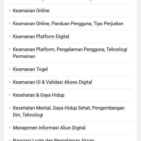
Keamanan Online
Keamanan Online, Panduan Pengguna, Tips Perjudian
Keamanan Platform Digital
Keamanan Platform, Pengalaman Pengguna, Teknologi
Permainan
Keamanan Togel
Keamanan UI & Validasi Akses Digital
Kesehatan & Gaya Hidup
Kesehatan Mental, Gaya Hidup Sehat, Pengembangan
Diri, Teknologi
Manajemen Informasi Akun Digital
Navigasi Login dan Pengalaman Akses