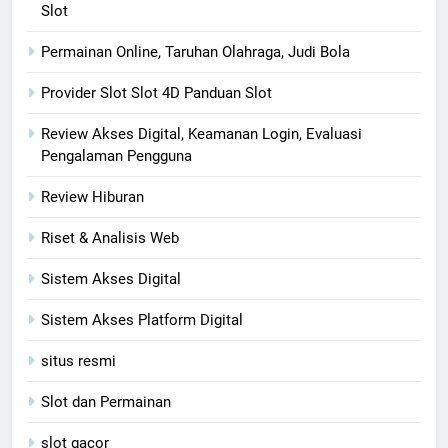
Slot
Permainan Online, Taruhan Olahraga, Judi Bola
Provider Slot Slot 4D Panduan Slot
Review Akses Digital, Keamanan Login, Evaluasi
Pengalaman Pengguna
Review Hiburan
Riset & Analisis Web
Sistem Akses Digital
Sistem Akses Platform Digital
situs resmi
Slot dan Permainan
slot gacor