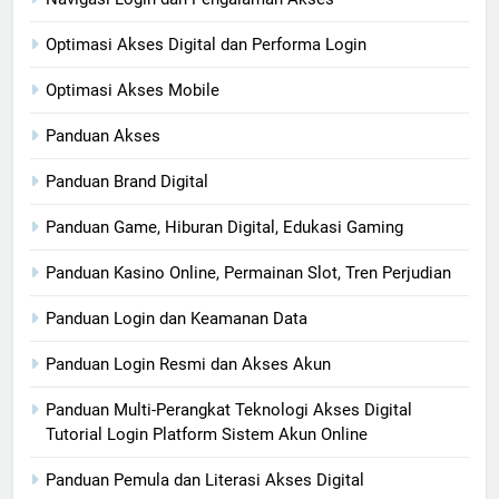
Optimasi Akses Digital dan Performa Login
Optimasi Akses Mobile
Panduan Akses
Panduan Brand Digital
Panduan Game, Hiburan Digital, Edukasi Gaming
Panduan Kasino Online, Permainan Slot, Tren Perjudian
Panduan Login dan Keamanan Data
Panduan Login Resmi dan Akses Akun
Panduan Multi-Perangkat Teknologi Akses Digital
Tutorial Login Platform Sistem Akun Online
Panduan Pemula dan Literasi Akses Digital