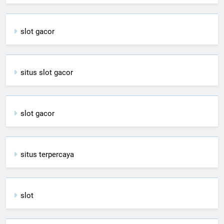
slot gacor
situs slot gacor
slot gacor
situs terpercaya
slot