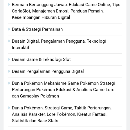
Bermain Bertanggung Jawab, Edukasi Game Online, Tips
CorlaSlot, Manajemen Emosi, Panduan Pemain,
Keseimbangan Hiburan Digital
Data & Strategi Permainan
Desain Digital, Pengalaman Pengguna, Teknologi
Interaktif
Desain Game & Teknologi Slot
Desain Pengalaman Pengguna Digital
Dunia Pokémon Mekanisme Game Pokémon Strategi
Pertarungan Pokémon Edukasi & Analisis Game Lore
dan Gameplay Pokémon
Dunia Pokémon, Strategi Game, Taktik Pertarungan,
Analisis Karakter, Lore Pokémon, Kreatur Fantasi,
Statistik dan Base Stats