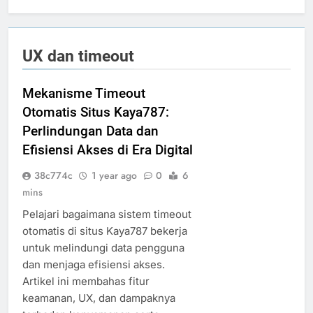
UX dan timeout
Mekanisme Timeout
Otomatis Situs Kaya787:
Perlindungan Data dan
Efisiensi Akses di Era Digital
38c774c
1 year ago
0
6
mins
Pelajari bagaimana sistem timeout
otomatis di situs Kaya787 bekerja
untuk melindungi data pengguna
dan menjaga efisiensi akses.
Artikel ini membahas fitur
keamanan, UX, dan dampaknya