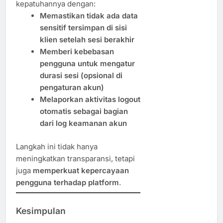
kepatuhannya dengan:
Memastikan tidak ada data
sensitif tersimpan di sisi
klien setelah sesi berakhir
Memberi kebebasan
pengguna untuk mengatur
durasi sesi (opsional di
pengaturan akun)
Melaporkan aktivitas logout
otomatis sebagai bagian
dari log keamanan akun
Langkah ini tidak hanya
meningkatkan transparansi, tetapi
juga
memperkuat kepercayaan
pengguna terhadap platform
.
Kesimpulan