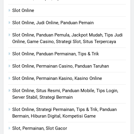
Slot Online
Slot Online, Judi Online, Panduan Pemain
Slot Online, Panduan Pemula, Jackpot Mudah, Tips Judi
Online, Game Casino, Strategi Slot, Situs Terpercaya
Slot Online, Panduan Permainan, Tips & Trik
Slot Online, Permainan Casino, Panduan Taruhan
Slot Online, Permainan Kasino, Kasino Online
Slot Online, Situs Resmi, Panduan Mobile, Tips Login,
Server Stabil, Strategi Bermain
Slot Online, Strategi Permainan, Tips & Trik, Panduan
Bermain, Hiburan Digital, Kompetisi Game
Slot, Permainan, Slot Gacor