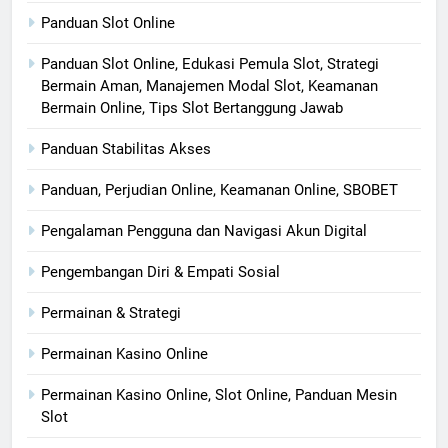
Panduan Slot Online
Panduan Slot Online, Edukasi Pemula Slot, Strategi
Bermain Aman, Manajemen Modal Slot, Keamanan
Bermain Online, Tips Slot Bertanggung Jawab
Panduan Stabilitas Akses
Panduan, Perjudian Online, Keamanan Online, SBOBET
Pengalaman Pengguna dan Navigasi Akun Digital
Pengembangan Diri & Empati Sosial
Permainan & Strategi
Permainan Kasino Online
Permainan Kasino Online, Slot Online, Panduan Mesin
Slot