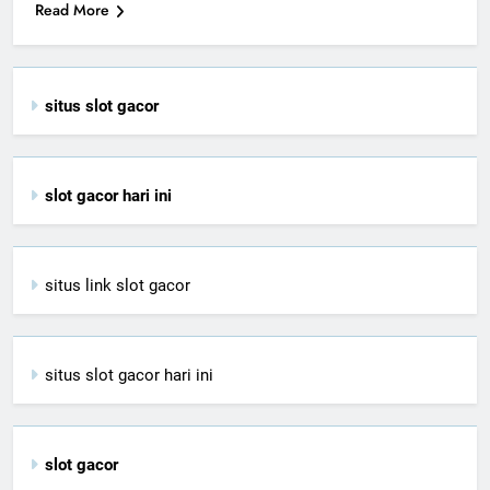
Read More
situs slot gacor
slot gacor hari ini
situs link slot gacor
situs slot gacor hari ini
slot gacor