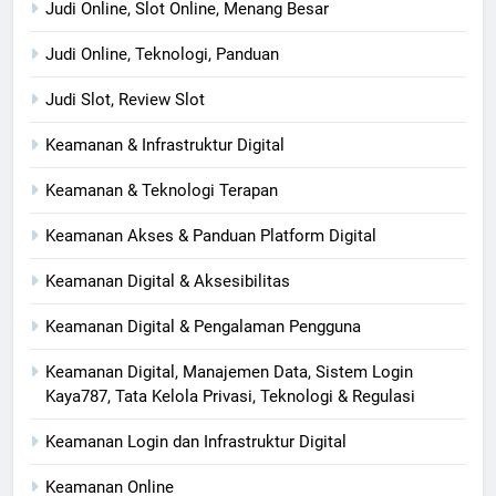
Judi Online, Slot Online, Menang Besar
Judi Online, Teknologi, Panduan
Judi Slot, Review Slot
Keamanan & Infrastruktur Digital
Keamanan & Teknologi Terapan
Keamanan Akses & Panduan Platform Digital
Keamanan Digital & Aksesibilitas
Keamanan Digital & Pengalaman Pengguna
Keamanan Digital, Manajemen Data, Sistem Login
Kaya787, Tata Kelola Privasi, Teknologi & Regulasi
Keamanan Login dan Infrastruktur Digital
Keamanan Online