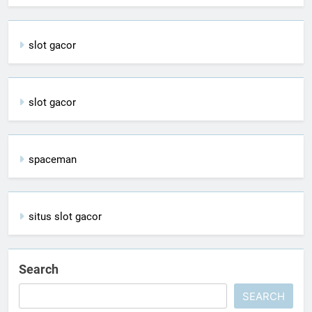
slot gacor
slot gacor
spaceman
situs slot gacor
Search
SEARCH