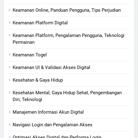
Keamanan Online, Panduan Pengguna, Tips Perjudian
Keamanan Platform Digital
Keamanan Platform, Pengalaman Pengguna, Teknologi
Permainan
Keamanan Togel
Keamanan UI & Validasi Akses Digital
Kesehatan & Gaya Hidup
Kesehatan Mental, Gaya Hidup Sehat, Pengembangan
Diri, Teknologi
Manajemen Informasi Akun Digital
Navigasi Login dan Pengalaman Akses
Optimasi Akses Digital dan Performa Login