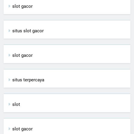
slot gacor
situs slot gacor
slot gacor
situs terpercaya
slot
slot gacor