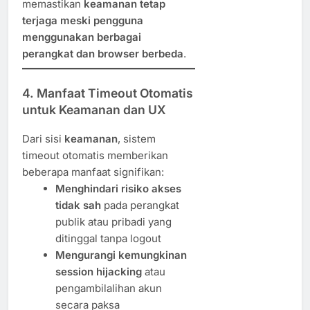
memastikan
keamanan tetap
terjaga meski pengguna
menggunakan berbagai
perangkat dan browser berbeda
.
4. Manfaat Timeout Otomatis
untuk Keamanan dan UX
Dari sisi
keamanan
, sistem
timeout otomatis memberikan
beberapa manfaat signifikan:
Menghindari risiko akses
tidak sah
pada perangkat
publik atau pribadi yang
ditinggal tanpa logout
Mengurangi kemungkinan
session hijacking
atau
pengambilalihan akun
secara paksa