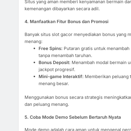
Situs yang aman memberi kenyamanan bermain da
kemenangan dibayarkan secara adil.
4.
Manfaatkan Fitur Bonus dan Promosi
Banyak situs slot gacor menyediakan bonus yang
menang:
Free Spins:
Putaran gratis untuk menambah
tanpa menambah taruhan.
Bonus Deposit:
Menambah modal bermain un
jackpot progresif.
Mini-game Interaktif:
Memberikan peluang 
menang besar.
Menggunakan bonus secara strategis meningkatkan 
dan peluang menang.
5.
Coba Mode Demo Sebelum Bertaruh Nyata
Mode demo adalah cara aman untuk mengenal per