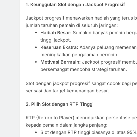
1.
Keunggulan Slot dengan Jackpot Progresif
Jackpot progresif menawarkan hadiah yang terus b
jumlah taruhan pemain di seluruh jaringan:
Hadiah Besar:
Semakin banyak pemain berpar
tinggi jackpot.
Keseruan Ekstra:
Adanya peluang memenang
meningkatkan pengalaman bermain.
Motivasi Bermain:
Jackpot progresif membu
bersemangat mencoba strategi taruhan.
Slot dengan jackpot progresif sangat cocok bagi 
sensasi dan target kemenangan besar.
2.
Pilih Slot dengan RTP Tinggi
RTP (Return to Player) menunjukkan persentase p
kepada pemain dalam jangka panjang:
Slot dengan RTP tinggi biasanya di atas 95