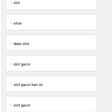
slot
situs
depo slot
slot gacor
slot gacor hari ini
slot gacor