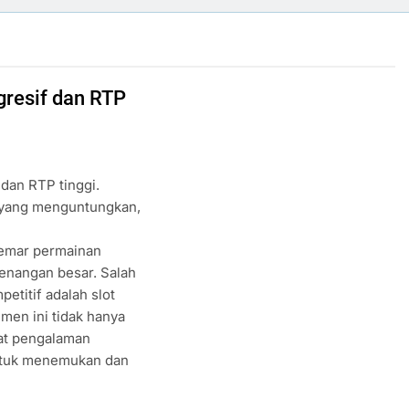
gresif dan RTP
dan RTP tinggi.
 yang menguntungkan,
ggemar permainan
menangan besar. Salah
etitif adalah slot
men ini tidak hanya
at pengalaman
ntuk menemukan dan