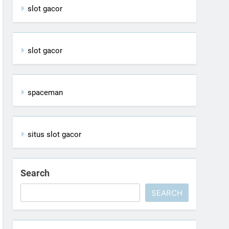
slot gacor
slot gacor
spaceman
situs slot gacor
Search
SEARCH