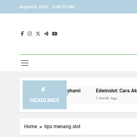
Skip
August 6, 2026
9:46:40 AM
to
content
Taw
Nikmati P
kas dan Mudah Dipahami
Edwinslot: Cara Akses dari Be
1 Month Ago
HEADLINES
Home
tips menang slot