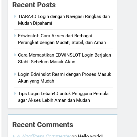
Recent Posts
TIARA4D Login dengan Navigasi Ringkas dan
Mudah Dipahami
Edwinslot: Cara Akses dari Berbagai
Perangkat dengan Mudah, Stabil, dan Aman
Cara Memastikan EDWINSLOT Login Berjalan
Stabil Sebelum Masuk Akun
Login Edwinslot Resmi dengan Proses Masuk
Akun yang Mudah
Tips Login Lebah4D untuk Pengguna Pemula
agar Akses Lebih Aman dan Mudah
Recent Comments
A WordPress Commenter
on
Hello world!