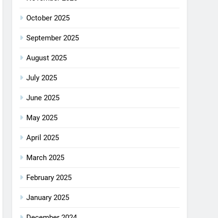
October 2025
September 2025
August 2025
July 2025
June 2025
May 2025
April 2025
March 2025
February 2025
January 2025
December 2024