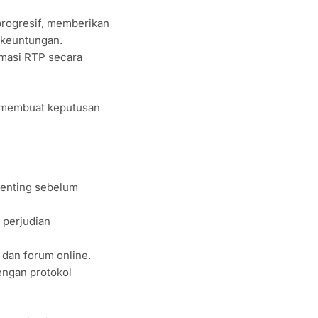
progresif, memberikan
 keuntungan.
rmasi RTP secara
 membuat keputusan
penting sebelum
 perjudian
 dan forum online.
ngan protokol