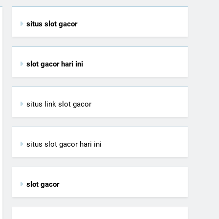
situs slot gacor
slot gacor hari ini
situs link slot gacor
situs slot gacor hari ini
slot gacor