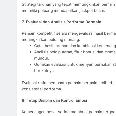
Strategi taruhan yang tepat memungkinkan pemain 
memiliki peluang mendapatkan jackpot besar.
7.
Evaluasi dan Analisis Performa Bermain
Pemain kompetitif selalu mengevaluasi hasil berma
meningkatkan peluang menang:
Catat hasil taruhan dan kombinasi kemenang
Analisis pola putaran, fitur bonus, dan mom
muncul.
Gunakan evaluasi untuk menyempurnakan str
berikutnya.
Evaluasi rutin membantu pemain bermain lebih efi
konsistensi performa.
8.
Tetap Disiplin dan Kontrol Emosi
Kemenangan besar sering membuat pemain tergoda