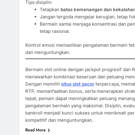
Tips disiplin:
Tetapkan
batas kemenangan dan kekalaha
Jangan tergoda mengejar kerugian, tetap fok
Bermain santai menjaga konsentrasi dan pe
tetap rasional.
Kontrol emosi memastikan pengalaman bermain t
dan menguntungkan.
Bermain slot online dengan jackpot progresif dan R
menawarkan kombinasi keseruan dan peluang men
Dengan memilih
situs slot gacor
terpercaya, mema
RTP, memanfaatkan bonus, serta menerapkan strat
tepat, pemain dapat meningkatkan peluang menan
pengalaman bermain yang maksimal. Disiplin, evalu
bankroll menjadi kunci sukses untuk menikmati pe
kompetitif dan menguntungkan.
Read More