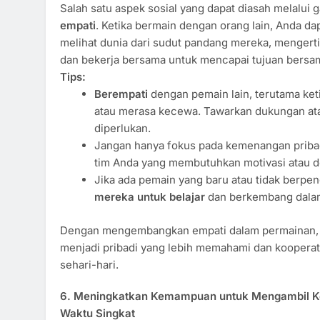
Salah satu aspek sosial yang dapat diasah melalui 
empati
. Ketika bermain dengan orang lain, Anda dap
melihat dunia dari sudut pandang mereka, mengert
dan bekerja bersama untuk mencapai tujuan bersa
Tips:
Berempati
dengan pemain lain, terutama ket
atau merasa kecewa. Tawarkan dukungan ata
diperlukan.
Jangan hanya fokus pada kemenangan priba
tim Anda yang membutuhkan motivasi atau d
Jika ada pemain yang baru atau tidak berpe
mereka untuk belajar
dan berkembang dala
Dengan mengembangkan empati dalam permainan, 
menjadi pribadi yang lebih memahami dan kooperati
sehari-hari.
6. Meningkatkan Kemampuan untuk Mengambil K
Waktu Singkat