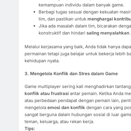
kemampuan individu dalam banyak game.
Berbagi tugas sesuai dengan kekuatan masi
tim, dan pastikan untuk
menghargai kontribus
Jika ada masalah dalam tim, bicarakan deng
konstruktif dan hindari
saling menyalahkan
.
Melalui kerjasama yang baik, Anda tidak hanya d
permainan tetapi juga belajar untuk bekerja lebih ba
kehidupan nyata.
3. Mengelola Konflik dan Stres dalam Game
Game multiplayer sering kali menghadirkan tantan
konflik atau frustrasi
antar pemain. Ketika Anda m
atau perbedaan pendapat dengan pemain lain, penti
mengelola
emosi dan konflik
dengan cara yang posi
sangat berguna dalam hubungan sosial di luar game
teman, keluarga, atau rekan kerja.
Tips: