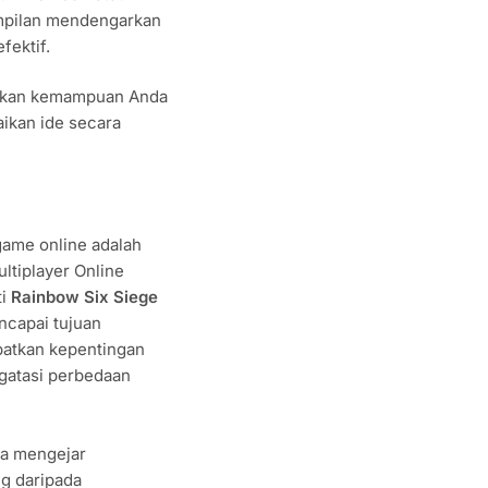
ampilan mendengarkan
fektif.
atkan kemampuan Anda
ikan ide secara
 game online adalah
ltiplayer Online
ti
Rainbow Six Siege
ncapai tujuan
atkan kepentingan
ngatasi perbedaan
a mengejar
ng daripada