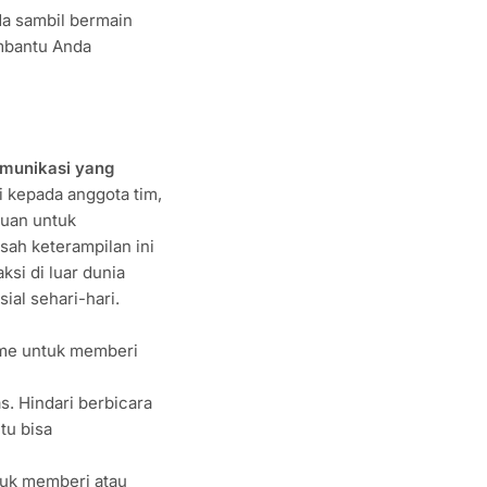
a sambil bermain
embantu Anda
munikasi yang
i kepada anggota tim,
puan untuk
sah keterampilan ini
si di luar dunia
ial sehari-hari.
me untuk memberi
s. Hindari berbicara
itu bisa
tuk memberi atau