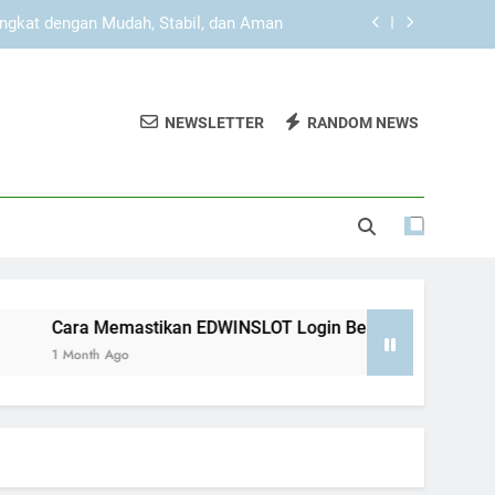
angkat dengan Mudah, Stabil, dan Aman
 Berjalan Stabil Sebelum Masuk Akun
dengan Proses Masuk Akun yang Mudah
NEWSLETTER
RANDOM NEWS
Navigasi Ringkas dan Mudah Dipahami
inapan Yang Nyaman Dengan Budaya Jepang Otentik.
angkat dengan Mudah, Stabil, dan Aman
 Berjalan Stabil Sebelum Masuk Akun
dengan Proses Masuk Akun yang Mudah
Memastikan EDWINSLOT Login Berjalan Stabil Sebelum Masuk
 Ago