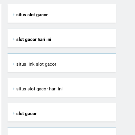
situs slot gacor
slot gacor hari ini
situs link slot gacor
situs slot gacor hari ini
slot gacor