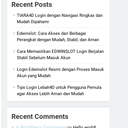
Recent Posts
TIARA4D Login dengan Navigasi Ringkas dan
Mudah Dipahami
Edwinslot: Cara Akses dari Berbagai
Perangkat dengan Mudah, Stabil, dan Aman
Cara Memastikan EDWINSLOT Login Berjalan
Stabil Sebelum Masuk Akun
Login Edwinslot Resmi dengan Proses Masuk
Akun yang Mudah
Tips Login Lebah4D untuk Pengguna Pemula
agar Akses Lebih Aman dan Mudah
Recent Comments
A WordPress Commenter
on
Hello world!