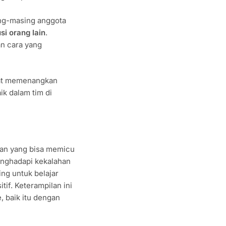
ng-masing anggota
i orang lain
.
an cara yang
apat memenangkan
ik dalam tim di
gan yang bisa memicu
enghadapi kekalahan
ng untuk belajar
tif. Keterampilan ini
, baik itu dengan