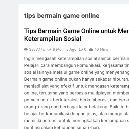
tips bermain game online
Tips Bermain Game Online untuk Me
Keterampilan Sosial
38c774c
8 Months Ago
0
10 Mins
Ingin mengasah keterampilan sosial sambil bermai
Pelajari cara membangun komunikasi, kerjasama ti
sosial lainnya melalui game online yang menyenan
Bermain game online bukan hanya sekadar hiburan, 
menjadi alat yang efektif untuk mengasah
keteramp
online, terutama yang berbasis multiplayer, membe
pemain untuk berinteraksi, berkolaborasi, dan ber
orang-orang dari berbagai latar belakang. Baik itu b
belajar berkomunikasi dengan jelas, atau mengelola
memiliki potensi untuk meningkatkan kemampuan s
penting dalam kehidupan sehari-hari.