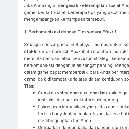
Jika Anda ingin
mengasah keterampilan sosial
And
game, berikut adalah beberapa tips yang dapat m
mengembangkan kemampuan tersebut.
1. Berkomunikasi dengan Tim secara Efektif
Sebagian besar game multiplayer membutuhkan
ko
efektif
untuk berhasil. Apakah itu memberi instruks
meminta bantuan, atau menyusun strategi, kemam
berkomunikasi dengan jelas sangat penting. Menga
dalam game dapat memperbaiki cara Anda berinterak
game, baik di tempat kerja atau dalam kehidupan sos
Tips:
Gunakan
voice chat
atau
chat box
dalam ga
instruksi dan berbagi informasi penting.
Fokus pada komunikasi yang jelas dan ringka
terlalu banyak atau tidak relevan, karena hal 
membingungkan tim Anda.
Dengarkan dengan baik, dan jangan ragu un