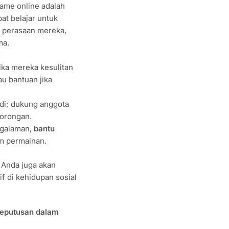
game online adalah
at belajar untuk
i perasaan mereka,
ma.
ika mereka kesulitan
u bantuan jika
di; dukung anggota
orongan.
ngalaman,
bantu
m permainan.
Anda juga akan
f di kehidupan sosial
eputusan dalam