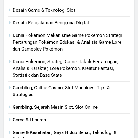
Desain Game & Teknologi Slot
Desain Pengalaman Pengguna Digital
Dunia Pokémon Mekanisme Game Pokémon Strategi
Pertarungan Pokémon Edukasi & Analisis Game Lore
dan Gameplay Pokémon
Dunia Pokémon, Strategi Game, Taktik Pertarungan,
Analisis Karakter, Lore Pokémon, Kreatur Fantasi,
Statistik dan Base Stats
Gambling, Online Casino, Slot Machines, Tips &
Strategies
Gambling, Sejarah Mesin Slot, Slot Online
Game & Hiburan
Game & Kesehatan, Gaya Hidup Sehat, Teknologi &