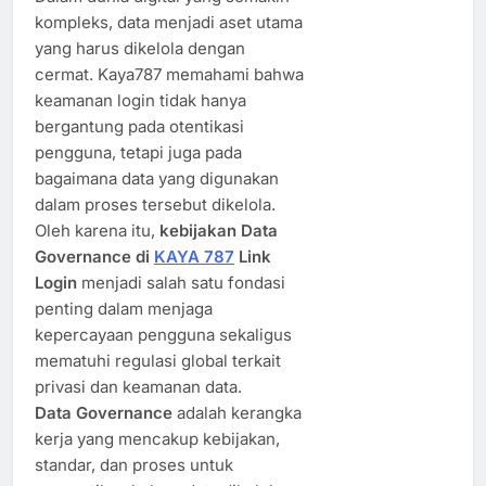
kompleks, data menjadi aset utama
yang harus dikelola dengan
cermat. Kaya787 memahami bahwa
keamanan login tidak hanya
bergantung pada otentikasi
pengguna, tetapi juga pada
bagaimana data yang digunakan
dalam proses tersebut dikelola.
Oleh karena itu,
kebijakan Data
Governance di
KAYA 787
Link
Login
menjadi salah satu fondasi
penting dalam menjaga
kepercayaan pengguna sekaligus
mematuhi regulasi global terkait
privasi dan keamanan data.
Data Governance
adalah kerangka
kerja yang mencakup kebijakan,
standar, dan proses untuk