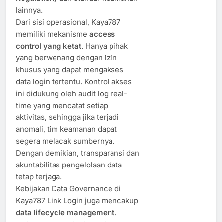
lainnya.
Dari sisi operasional, Kaya787
memiliki mekanisme
access
control yang ketat
. Hanya pihak
yang berwenang dengan izin
khusus yang dapat mengakses
data login tertentu. Kontrol akses
ini didukung oleh audit log real-
time yang mencatat setiap
aktivitas, sehingga jika terjadi
anomali, tim keamanan dapat
segera melacak sumbernya.
Dengan demikian, transparansi dan
akuntabilitas pengelolaan data
tetap terjaga.
Kebijakan Data Governance di
Kaya787 Link Login juga mencakup
data lifecycle management
.