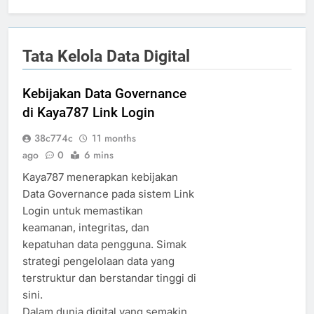
Tata Kelola Data Digital
Kebijakan Data Governance
di Kaya787 Link Login
38c774c
11 months
ago
0
6 mins
Kaya787 menerapkan kebijakan
Data Governance pada sistem Link
Login untuk memastikan
keamanan, integritas, dan
kepatuhan data pengguna. Simak
strategi pengelolaan data yang
terstruktur dan berstandar tinggi di
sini.
Dalam dunia digital yang semakin