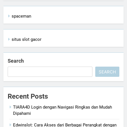
spaceman
situs slot gacor
Search
SEARCH
Recent Posts
TIARA4D Login dengan Navigasi Ringkas dan Mudah
Dipahami
Edwinslot: Cara Akses dari Berbagai Perangkat dengan