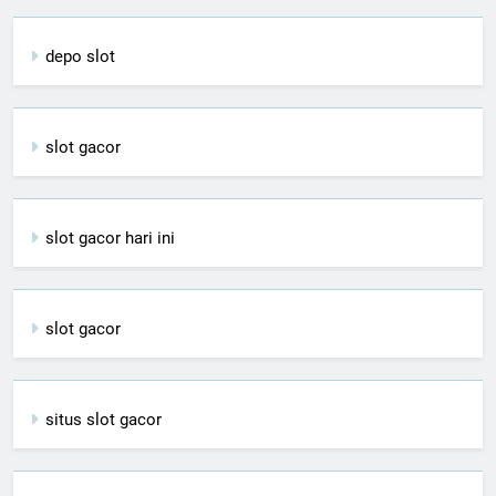
depo slot
slot gacor
slot gacor hari ini
slot gacor
situs slot gacor