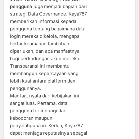
pengguna
juga menjadi bagian dari
strategi Data Governance. Kaya787
memberikan informasi kepada
pengguna tentang bagaimana data
login mereka dikelola, mengapa
faktor keamanan tambahan
diperlukan, dan apa manfaatnya
bagi perlindungan akun mereka.
Transparansi ini membantu
membangun kepercayaan yang
lebih kuat antara platform dan
penggunanya.
Manfaat nyata dari kebijakan ini
sangat luas. Pertama, data
pengguna terlindungi dari
kebocoran maupun
penyalahgunaan. Kedua, Kaya787
dapat menjaga reputasinya sebagai