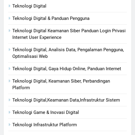
Teknologi Digital
Teknologi Digital & Panduan Pengguna
Teknologi Digital Keamanan Siber Panduan Login Privasi
Internet User Experience
Teknologi Digital, Analisis Data, Pengalaman Pengguna,
Optimalisasi Web
Teknologi Digital, Gaya Hidup Online, Panduan Internet
Teknologi Digital, Keamanan Siber, Perbandingan
Platform
Teknologi Digital,Keamanan Data,Infrastruktur Sistem
Teknologi Game & Inovasi Digital
Teknologi Infrastruktur Platform