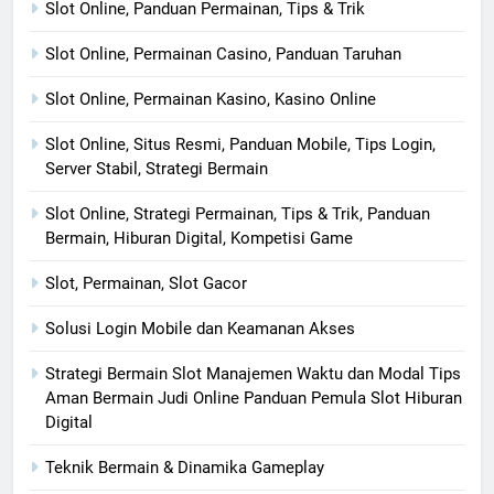
Slot Online, Panduan Permainan, Tips & Trik
Slot Online, Permainan Casino, Panduan Taruhan
Slot Online, Permainan Kasino, Kasino Online
Slot Online, Situs Resmi, Panduan Mobile, Tips Login,
Server Stabil, Strategi Bermain
Slot Online, Strategi Permainan, Tips & Trik, Panduan
Bermain, Hiburan Digital, Kompetisi Game
Slot, Permainan, Slot Gacor
Solusi Login Mobile dan Keamanan Akses
Strategi Bermain Slot Manajemen Waktu dan Modal Tips
Aman Bermain Judi Online Panduan Pemula Slot Hiburan
Digital
Teknik Bermain & Dinamika Gameplay