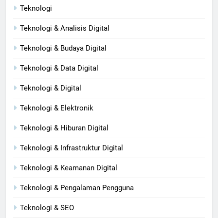
Teknologi
Teknologi & Analisis Digital
Teknologi & Budaya Digital
Teknologi & Data Digital
Teknologi & Digital
Teknologi & Elektronik
Teknologi & Hiburan Digital
Teknologi & Infrastruktur Digital
Teknologi & Keamanan Digital
Teknologi & Pengalaman Pengguna
Teknologi & SEO