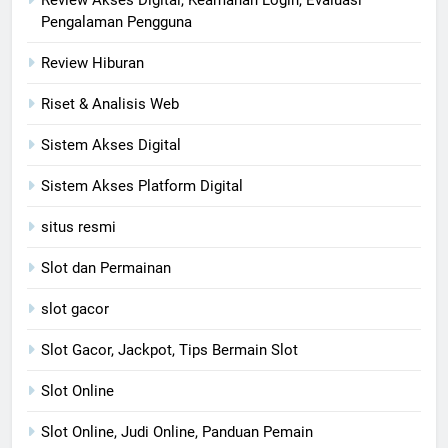
Pengalaman Pengguna
Review Hiburan
Riset & Analisis Web
Sistem Akses Digital
Sistem Akses Platform Digital
situs resmi
Slot dan Permainan
slot gacor
Slot Gacor, Jackpot, Tips Bermain Slot
Slot Online
Slot Online, Judi Online, Panduan Pemain