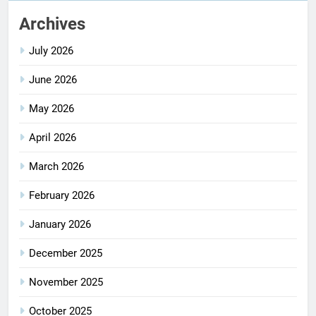
Archives
July 2026
June 2026
May 2026
April 2026
March 2026
February 2026
January 2026
December 2025
November 2025
October 2025