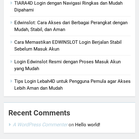
TIARA4D Login dengan Navigasi Ringkas dan Mudah
Dipahami
Edwinslot: Cara Akses dari Berbagai Perangkat dengan
Mudah, Stabil, dan Aman
Cara Memastikan EDWINSLOT Login Berjalan Stabil
Sebelum Masuk Akun
Login Edwinslot Resmi dengan Proses Masuk Akun
yang Mudah
Tips Login Lebah4D untuk Pengguna Pemula agar Akses
Lebih Aman dan Mudah
Recent Comments
A WordPress Commenter
on
Hello world!