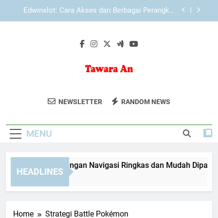
Skip
Cara Memastikan EDWINSLOT Login Berjalan
to
Stabil Sebelum Masuk Akun
content
Login Edwinslot Resmi dengan Proses Masuk
Akun yang Mudah
TIARA4D Login dengan Navigasi Ringkas dan
Mudah Dipahami
Edwinslot: Cara Akses dari Berbagai Perangkat
dengan Mudah, Stabil, dan Aman
Tawara An
Nikmati Pengalaman Menginap
Cara Memastikan EDWINSLOT Login Berjalan
NEWSLETTER
RANDOM NEWS
Stabil Sebelum Masuk Akun
Tradisional Di Tawara An, Jepang.
Login Edwinslot Resmi dengan Proses Masuk
Penginapan Yang Nyaman Dengan
Akun yang Mudah
MENU
Budaya Jepang Otentik.
ARA4D Login dengan Navigasi Ringkas dan Mudah Dipahami
HEADLINES
Weeks Ago
Home
Strategi Battle Pokémon