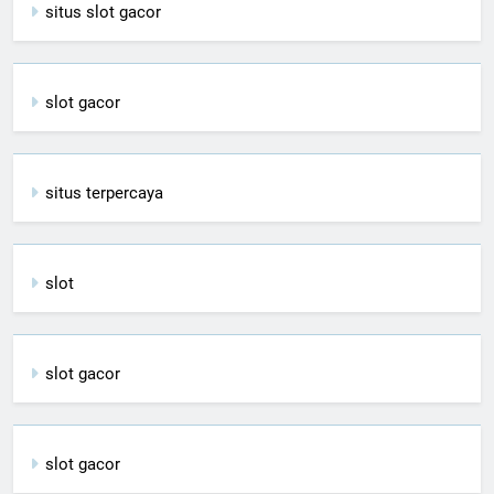
situs slot gacor
slot gacor
situs terpercaya
slot
slot gacor
slot gacor