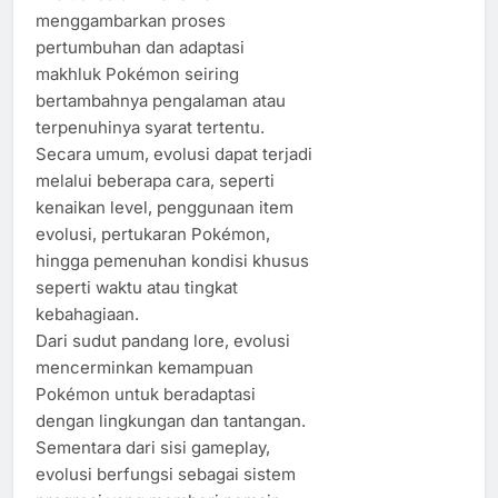
menggambarkan proses
pertumbuhan dan adaptasi
makhluk Pokémon seiring
bertambahnya pengalaman atau
terpenuhinya syarat tertentu.
Secara umum, evolusi dapat terjadi
melalui beberapa cara, seperti
kenaikan level, penggunaan item
evolusi, pertukaran Pokémon,
hingga pemenuhan kondisi khusus
seperti waktu atau tingkat
kebahagiaan.
Dari sudut pandang lore, evolusi
mencerminkan kemampuan
Pokémon untuk beradaptasi
dengan lingkungan dan tantangan.
Sementara dari sisi gameplay,
evolusi berfungsi sebagai sistem