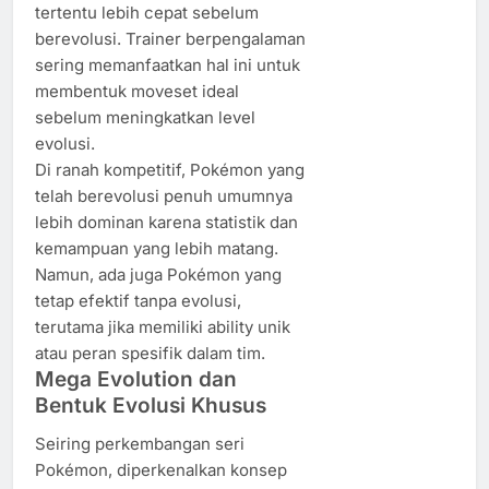
tertentu lebih cepat sebelum
berevolusi. Trainer berpengalaman
sering memanfaatkan hal ini untuk
membentuk moveset ideal
sebelum meningkatkan level
evolusi.
Di ranah kompetitif, Pokémon yang
telah berevolusi penuh umumnya
lebih dominan karena statistik dan
kemampuan yang lebih matang.
Namun, ada juga Pokémon yang
tetap efektif tanpa evolusi,
terutama jika memiliki ability unik
atau peran spesifik dalam tim.
Mega Evolution dan
Bentuk Evolusi Khusus
Seiring perkembangan seri
Pokémon, diperkenalkan konsep