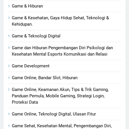
Game & Hiburan
Game & Kesehatan, Gaya Hidup Sehat, Teknologi &
Kehidupan.
Game & Teknologi Digital
Game dan Hiburan Pengembangan Diri Psikologi dan
Kesehatan Mental Esports Komunikasi dan Relasi
Game Development
Game Online, Bandar Slot, Hiburan
Game Online, Keamanan Akun, Tips & Trik Gaming,
Panduan Pemula, Mobile Gaming, Strategi Login,
Proteksi Data
Game Online, Teknologi Digital, Ulasan Fitur
Game Sehat, Kesehatan Mental, Pengembangan Diri,