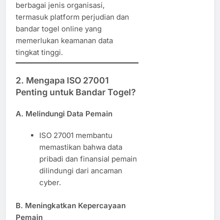
berbagai jenis organisasi,
termasuk platform perjudian dan
bandar togel online yang
memerlukan keamanan data
tingkat tinggi.
2.
Mengapa ISO 27001
Penting untuk Bandar Togel?
A. Melindungi Data Pemain
ISO 27001 membantu
memastikan bahwa data
pribadi dan finansial pemain
dilindungi dari ancaman
cyber.
B. Meningkatkan Kepercayaan
Pemain