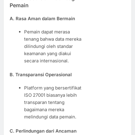
Pemain
A. Rasa Aman dalam Bermain
Pemain dapat merasa
tenang bahwa data mereka
dilindungi oleh standar
keamanan yang diakui
secara internasional.
B. Transparansi Operasional
Platform yang bersertifikat
ISO 27001 biasanya lebih
transparan tentang
bagaimana mereka
melindungi data pemain.
C. Perlindungan dari Ancaman