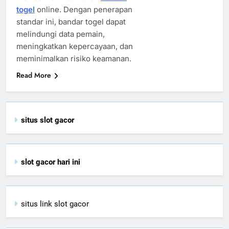
togel
online. Dengan penerapan
standar ini, bandar togel dapat
melindungi data pemain,
meningkatkan kepercayaan, dan
meminimalkan risiko keamanan.
Read More
situs slot gacor
slot gacor hari ini
situs link slot gacor