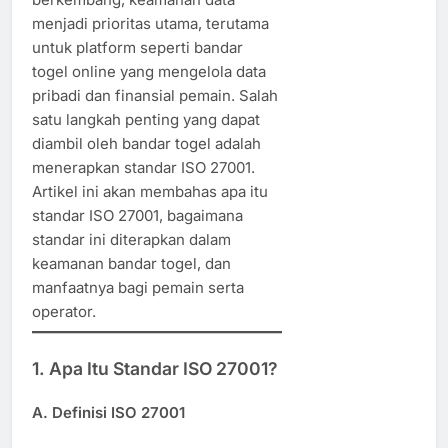
menjadi prioritas utama, terutama
untuk platform seperti bandar
togel online yang mengelola data
pribadi dan finansial pemain. Salah
satu langkah penting yang dapat
diambil oleh bandar togel adalah
menerapkan standar ISO 27001.
Artikel ini akan membahas apa itu
standar ISO 27001, bagaimana
standar ini diterapkan dalam
keamanan bandar togel, dan
manfaatnya bagi pemain serta
operator.
1.
Apa Itu Standar ISO 27001?
A. Definisi ISO 27001