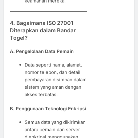
keamanan mereka.
4.
Bagaimana ISO 27001
Diterapkan dalam Bandar
Togel?
A. Pengelolaan Data Pemain
Data seperti nama, alamat,
nomor telepon, dan detail
pembayaran disimpan dalam
sistem yang aman dengan
akses terbatas.
B. Penggunaan Teknologi Enkripsi
Semua data yang dikirimkan
antara pemain dan server
dienkripsi menggunakan