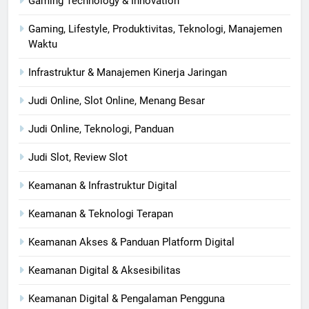
Gaming Technology & Innovation
Gaming, Lifestyle, Produktivitas, Teknologi, Manajemen
Waktu
Infrastruktur & Manajemen Kinerja Jaringan
Judi Online, Slot Online, Menang Besar
Judi Online, Teknologi, Panduan
Judi Slot, Review Slot
Keamanan & Infrastruktur Digital
Keamanan & Teknologi Terapan
Keamanan Akses & Panduan Platform Digital
Keamanan Digital & Aksesibilitas
Keamanan Digital & Pengalaman Pengguna