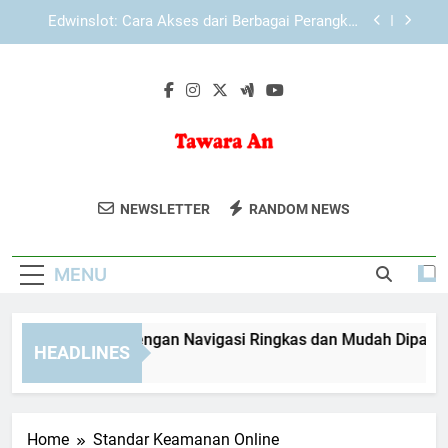
Skip
Cara Memastikan EDWINSLOT Login Berjalan
to
Stabil Sebelum Masuk Akun
content
Login Edwinslot Resmi dengan Proses Masuk
Akun yang Mudah
TIARA4D Login dengan Navigasi Ringkas dan
Mudah Dipahami
Edwinslot: Cara Akses dari Berbagai Perangkat
dengan Mudah, Stabil, dan Aman
Tawara An
Nikmati Pengalaman Menginap
Cara Memastikan EDWINSLOT Login Berjalan
NEWSLETTER
RANDOM NEWS
Stabil Sebelum Masuk Akun
Tradisional Di Tawara An, Jepang.
Login Edwinslot Resmi dengan Proses Masuk
Penginapan Yang Nyaman Dengan
Akun yang Mudah
MENU
Budaya Jepang Otentik.
ARA4D Login dengan Navigasi Ringkas dan Mudah Dipahami
HEADLINES
Weeks Ago
Home
Standar Keamanan Online