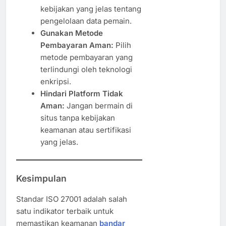
kebijakan yang jelas tentang
pengelolaan data pemain.
Gunakan Metode
Pembayaran Aman:
Pilih
metode pembayaran yang
terlindungi oleh teknologi
enkripsi.
Hindari Platform Tidak
Aman:
Jangan bermain di
situs tanpa kebijakan
keamanan atau sertifikasi
yang jelas.
Kesimpulan
Standar ISO 27001 adalah salah
satu indikator terbaik untuk
memastikan keamanan
bandar