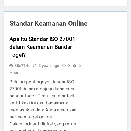
Standar Keamanan Online
Apa Itu Standar ISO 27001
dalam Keamanan Bandar
Togel?
38c774c
2 years ago
0
6
mins
Pelajari pentingnya standar ISO
27001 dalam menjaga keamanan
bandar togel. Temukan manfaat
sertifikasi ini dan bagaimana
memastikan data Anda aman saat
bermain togel online.
Dalam industri digital yang terus
berkembang, keamanan data