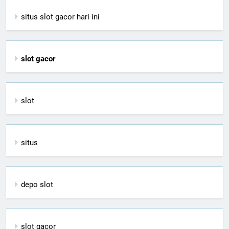
situs slot gacor hari ini
slot gacor
slot
situs
depo slot
slot gacor