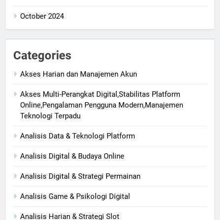
October 2024
Categories
Akses Harian dan Manajemen Akun
Akses Multi-Perangkat Digital,Stabilitas Platform
Online,Pengalaman Pengguna Modern,Manajemen
Teknologi Terpadu
Analisis Data & Teknologi Platform
Analisis Digital & Budaya Online
Analisis Digital & Strategi Permainan
Analisis Game & Psikologi Digital
Analisis Harian & Strategi Slot