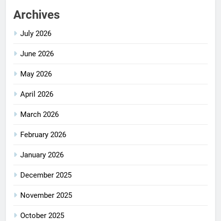
Archives
July 2026
June 2026
May 2026
April 2026
March 2026
February 2026
January 2026
December 2025
November 2025
October 2025