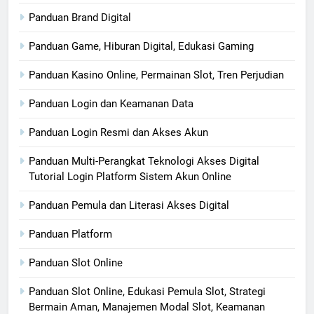
Panduan Brand Digital
Panduan Game, Hiburan Digital, Edukasi Gaming
Panduan Kasino Online, Permainan Slot, Tren Perjudian
Panduan Login dan Keamanan Data
Panduan Login Resmi dan Akses Akun
Panduan Multi-Perangkat Teknologi Akses Digital
Tutorial Login Platform Sistem Akun Online
Panduan Pemula dan Literasi Akses Digital
Panduan Platform
Panduan Slot Online
Panduan Slot Online, Edukasi Pemula Slot, Strategi
Bermain Aman, Manajemen Modal Slot, Keamanan