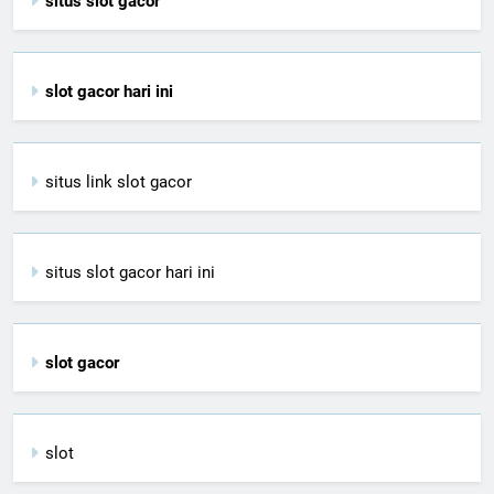
situs slot gacor
slot gacor hari ini
situs link slot gacor
situs slot gacor hari ini
slot gacor
slot