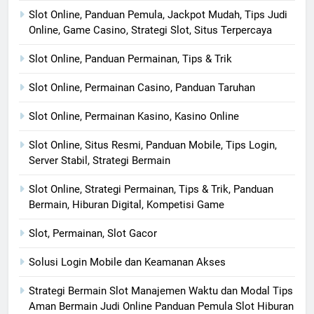
Slot Online, Panduan Pemula, Jackpot Mudah, Tips Judi
Online, Game Casino, Strategi Slot, Situs Terpercaya
Slot Online, Panduan Permainan, Tips & Trik
Slot Online, Permainan Casino, Panduan Taruhan
Slot Online, Permainan Kasino, Kasino Online
Slot Online, Situs Resmi, Panduan Mobile, Tips Login,
Server Stabil, Strategi Bermain
Slot Online, Strategi Permainan, Tips & Trik, Panduan
Bermain, Hiburan Digital, Kompetisi Game
Slot, Permainan, Slot Gacor
Solusi Login Mobile dan Keamanan Akses
Strategi Bermain Slot Manajemen Waktu dan Modal Tips
Aman Bermain Judi Online Panduan Pemula Slot Hiburan