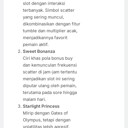
slot dengan interaksi
terbanyak. Simbol scatter
yang sering muncul,
dikombinasikan dengan fitur
tumble dan multiplier acak,
menjadikannya favorit
pemain aktif.
Sweet Bonanza
Ciri khas pola bonus buy
dan kemunculan frekuensi
scatter di jam-jam tertentu
menjadikan slot ini sering
diputar ulang oleh pemain,
terutama pada sore hingga
malam hari.
Starlight Princess
Mirip dengan Gates of
Olympus, tetapi dengan
volatilitas lebih agresif.