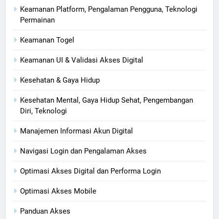
Keamanan Platform, Pengalaman Pengguna, Teknologi
Permainan
Keamanan Togel
Keamanan UI & Validasi Akses Digital
Kesehatan & Gaya Hidup
Kesehatan Mental, Gaya Hidup Sehat, Pengembangan
Diri, Teknologi
Manajemen Informasi Akun Digital
Navigasi Login dan Pengalaman Akses
Optimasi Akses Digital dan Performa Login
Optimasi Akses Mobile
Panduan Akses