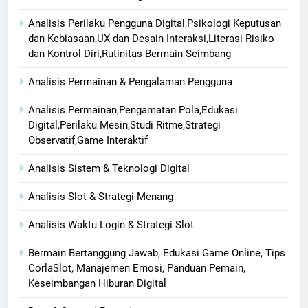
Analisis Perilaku Pengguna Digital,Psikologi Keputusan
dan Kebiasaan,UX dan Desain Interaksi,Literasi Risiko
dan Kontrol Diri,Rutinitas Bermain Seimbang
Analisis Permainan & Pengalaman Pengguna
Analisis Permainan,Pengamatan Pola,Edukasi
Digital,Perilaku Mesin,Studi Ritme,Strategi
Observatif,Game Interaktif
Analisis Sistem & Teknologi Digital
Analisis Slot & Strategi Menang
Analisis Waktu Login & Strategi Slot
Bermain Bertanggung Jawab, Edukasi Game Online, Tips
CorlaSlot, Manajemen Emosi, Panduan Pemain,
Keseimbangan Hiburan Digital