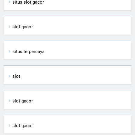
situs slot gacor
slot gacor
situs terpercaya
slot
slot gacor
slot gacor