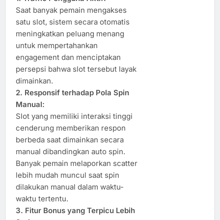
Saat banyak pemain mengakses
satu slot, sistem secara otomatis
meningkatkan peluang menang
untuk mempertahankan
engagement dan menciptakan
persepsi bahwa slot tersebut layak
dimainkan.
2. Responsif terhadap Pola Spin
Manual:
Slot yang memiliki interaksi tinggi
cenderung memberikan respon
berbeda saat dimainkan secara
manual dibandingkan auto spin.
Banyak pemain melaporkan scatter
lebih mudah muncul saat spin
dilakukan manual dalam waktu-
waktu tertentu.
3. Fitur Bonus yang Terpicu Lebih