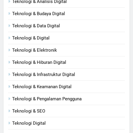
Teknologi & Analisis Digital
Teknologi & Budaya Digital
Teknologi & Data Digital
Teknologi & Digital
Teknologi & Elektronik
Teknologi & Hiburan Digital
Teknologi & Infrastruktur Digital
Teknologi & Keamanan Digital
Teknologi & Pengalaman Pengguna
Teknologi & SEO
Teknologi Digital