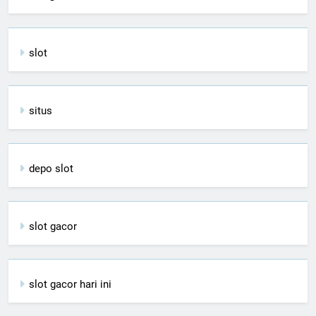
slot
situs
depo slot
slot gacor
slot gacor hari ini