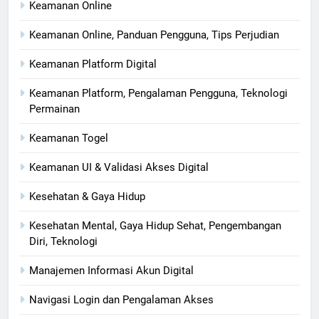
Keamanan Online
Keamanan Online, Panduan Pengguna, Tips Perjudian
Keamanan Platform Digital
Keamanan Platform, Pengalaman Pengguna, Teknologi
Permainan
Keamanan Togel
Keamanan UI & Validasi Akses Digital
Kesehatan & Gaya Hidup
Kesehatan Mental, Gaya Hidup Sehat, Pengembangan
Diri, Teknologi
Manajemen Informasi Akun Digital
Navigasi Login dan Pengalaman Akses