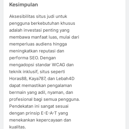
Kesimpulan
Aksesibilitas situs judi untuk
pengguna berkebutuhan khusus
adalah investasi penting yang
membawa manfaat luas, mulai dari
memperluas audiens hingga
meningkatkan reputasi dan
performa SEO. Dengan
mengadopsi standar WCAG dan
teknik inklusif, situs seperti
Horas88, Kaya787, dan Lebah4D
dapat memastikan pengalaman
bermain yang adil, nyaman, dan
profesional bagi semua pengguna.
Pendekatan ini sangat sesuai
dengan prinsip E-E-A-T yang
menekankan kepercayaan dan
kualitas.