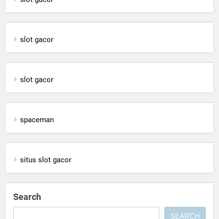
slot gacor
slot gacor
spaceman
situs slot gacor
Search
SEARCH