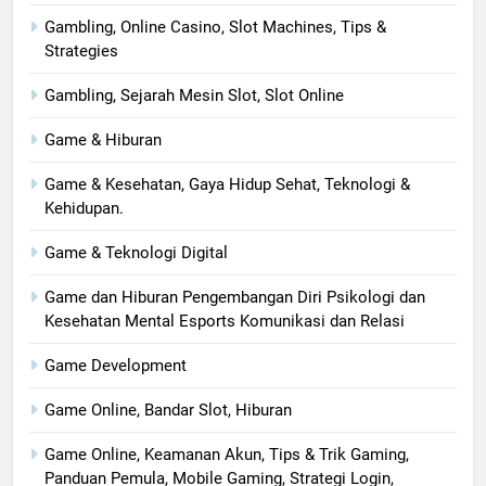
Gambling, Online Casino, Slot Machines, Tips &
Strategies
Gambling, Sejarah Mesin Slot, Slot Online
Game & Hiburan
Game & Kesehatan, Gaya Hidup Sehat, Teknologi &
Kehidupan.
Game & Teknologi Digital
Game dan Hiburan Pengembangan Diri Psikologi dan
Kesehatan Mental Esports Komunikasi dan Relasi
Game Development
Game Online, Bandar Slot, Hiburan
Game Online, Keamanan Akun, Tips & Trik Gaming,
Panduan Pemula, Mobile Gaming, Strategi Login,