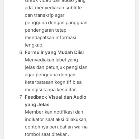
Untuk video dan audio yang
ada, menyediakan subtitle
dan transkrip agar
pengguna dengan gangguan
pendengaran tetap
mendapatkan informasi
lengkap.
Formulir yang Mudah Diisi
Menyediakan label yang
jelas dan petunjuk pengisian
agar pengguna dengan
keterbatasan kognitif bisa
mengisi tanpa kesulitan.
Feedback Visual dan Audio
yang Jelas
Memberikan notifikasi dan
indikator saat aksi dilakukan,
contohnya perubahan warna
tombol saat ditekan.