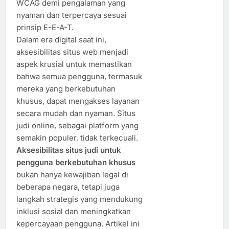
WCAG demi pengalaman yang
nyaman dan terpercaya sesuai
prinsip E-E-A-T.
Dalam era digital saat ini,
aksesibilitas situs web menjadi
aspek krusial untuk memastikan
bahwa semua pengguna, termasuk
mereka yang berkebutuhan
khusus, dapat mengakses layanan
secara mudah dan nyaman. Situs
judi online, sebagai platform yang
semakin populer, tidak terkecuali.
Aksesibilitas situs judi untuk
pengguna berkebutuhan khusus
bukan hanya kewajiban legal di
beberapa negara, tetapi juga
langkah strategis yang mendukung
inklusi sosial dan meningkatkan
kepercayaan pengguna. Artikel ini