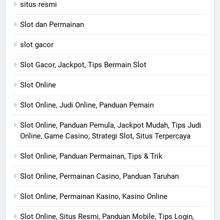
situs resmi
Slot dan Permainan
slot gacor
Slot Gacor, Jackpot, Tips Bermain Slot
Slot Online
Slot Online, Judi Online, Panduan Pemain
Slot Online, Panduan Pemula, Jackpot Mudah, Tips Judi
Online, Game Casino, Strategi Slot, Situs Terpercaya
Slot Online, Panduan Permainan, Tips & Trik
Slot Online, Permainan Casino, Panduan Taruhan
Slot Online, Permainan Kasino, Kasino Online
Slot Online, Situs Resmi, Panduan Mobile, Tips Login,