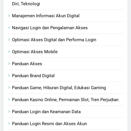
Diri, Teknologi
Manajemen Informasi Akun Digital
Navigasi Login dan Pengalaman Akses
Optimasi Akses Digital dan Performa Login
Optimasi Akses Mobile
Panduan Akses
Panduan Brand Digital
Panduan Game, Hiburan Digital, Edukasi Gaming
Panduan Kasino Online, Permainan Slot, Tren Perjudian
Panduan Login dan Keamanan Data
Panduan Login Resmi dan Akses Akun