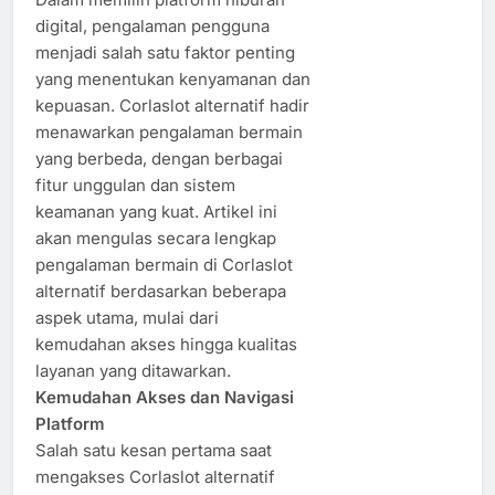
digital, pengalaman pengguna
menjadi salah satu faktor penting
yang menentukan kenyamanan dan
kepuasan. Corlaslot alternatif hadir
menawarkan pengalaman bermain
yang berbeda, dengan berbagai
fitur unggulan dan sistem
keamanan yang kuat. Artikel ini
akan mengulas secara lengkap
pengalaman bermain di Corlaslot
alternatif berdasarkan beberapa
aspek utama, mulai dari
kemudahan akses hingga kualitas
layanan yang ditawarkan.
Kemudahan Akses dan Navigasi
Platform
Salah satu kesan pertama saat
mengakses Corlaslot alternatif