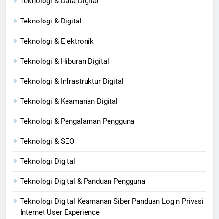
Teknologi & Data Digital
Teknologi & Digital
Teknologi & Elektronik
Teknologi & Hiburan Digital
Teknologi & Infrastruktur Digital
Teknologi & Keamanan Digital
Teknologi & Pengalaman Pengguna
Teknologi & SEO
Teknologi Digital
Teknologi Digital & Panduan Pengguna
Teknologi Digital Keamanan Siber Panduan Login Privasi
Internet User Experience