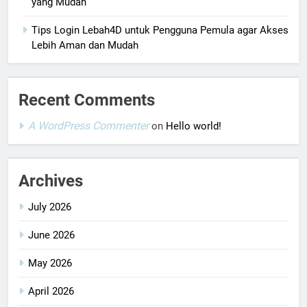
yang Mudah
Tips Login Lebah4D untuk Pengguna Pemula agar Akses
Lebih Aman dan Mudah
Recent Comments
A WordPress Commenter
on
Hello world!
Archives
July 2026
June 2026
May 2026
April 2026