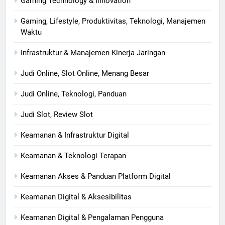
Gaming Technology & Innovation
Gaming, Lifestyle, Produktivitas, Teknologi, Manajemen
Waktu
Infrastruktur & Manajemen Kinerja Jaringan
Judi Online, Slot Online, Menang Besar
Judi Online, Teknologi, Panduan
Judi Slot, Review Slot
Keamanan & Infrastruktur Digital
Keamanan & Teknologi Terapan
Keamanan Akses & Panduan Platform Digital
Keamanan Digital & Aksesibilitas
Keamanan Digital & Pengalaman Pengguna