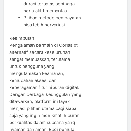
durasi terbatas sehingga
perlu aktif memantau
Pilihan metode pembayaran
bisa lebih bervariasi
Kesimpulan
Pengalaman bermain di Corlaslot
alternatif secara keseluruhan
sangat memuaskan, terutama
untuk pengguna yang
mengutamakan keamanan,
kemudahan akses, dan
keberagaman fitur hiburan digital.
Dengan berbagai keunggulan yang
ditawarkan, platform ini layak
menjadi pilihan utama bagi siapa
saja yang ingin menikmati hiburan
berkualitas dalam suasana yang
nyaman dan aman. Bagi pemula