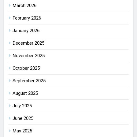
March 2026
February 2026
January 2026
December 2025
November 2025
October 2025
September 2025
August 2025
July 2025
June 2025
May 2025