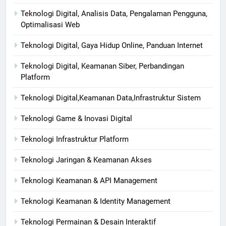
Teknologi Digital, Analisis Data, Pengalaman Pengguna,
Optimalisasi Web
Teknologi Digital, Gaya Hidup Online, Panduan Internet
Teknologi Digital, Keamanan Siber, Perbandingan
Platform
Teknologi Digital,Keamanan Data,Infrastruktur Sistem
Teknologi Game & Inovasi Digital
Teknologi Infrastruktur Platform
Teknologi Jaringan & Keamanan Akses
Teknologi Keamanan & API Management
Teknologi Keamanan & Identity Management
Teknologi Permainan & Desain Interaktif