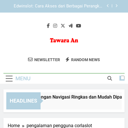
Skip
Cara Memastikan EDWINSLOT Login Berjalan
to
Stabil Sebelum Masuk Akun
content
Login Edwinslot Resmi dengan Proses Masuk
Akun yang Mudah
TIARA4D Login dengan Navigasi Ringkas dan
Mudah Dipahami
Edwinslot: Cara Akses dari Berbagai Perangkat
dengan Mudah, Stabil, dan Aman
Tawara An
Nikmati Pengalaman Menginap
Cara Memastikan EDWINSLOT Login Berjalan
NEWSLETTER
RANDOM NEWS
Stabil Sebelum Masuk Akun
Tradisional Di Tawara An, Jepang.
Login Edwinslot Resmi dengan Proses Masuk
Penginapan Yang Nyaman Dengan
Akun yang Mudah
MENU
Budaya Jepang Otentik.
ARA4D Login dengan Navigasi Ringkas dan Mudah Dipahami
HEADLINES
Weeks Ago
Home
pengalaman pengguna corlaslot