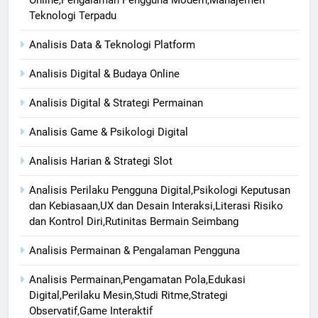
Online,Pengalaman Pengguna Modern,Manajemen
Teknologi Terpadu
Analisis Data & Teknologi Platform
Analisis Digital & Budaya Online
Analisis Digital & Strategi Permainan
Analisis Game & Psikologi Digital
Analisis Harian & Strategi Slot
Analisis Perilaku Pengguna Digital,Psikologi Keputusan
dan Kebiasaan,UX dan Desain Interaksi,Literasi Risiko
dan Kontrol Diri,Rutinitas Bermain Seimbang
Analisis Permainan & Pengalaman Pengguna
Analisis Permainan,Pengamatan Pola,Edukasi
Digital,Perilaku Mesin,Studi Ritme,Strategi
Observatif,Game Interaktif