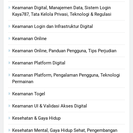
Keamanan Digital, Manajemen Data, Sistem Login
Kaya787, Tata Kelola Privasi, Teknologi & Regulasi
Keamanan Login dan Infrastruktur Digital
Keamanan Online
Keamanan Online, Panduan Pengguna, Tips Perjudian
Keamanan Platform Digital
Keamanan Platform, Pengalaman Pengguna, Teknologi
Permainan
Keamanan Togel
Keamanan UI & Validasi Akses Digital
Kesehatan & Gaya Hidup
Kesehatan Mental, Gaya Hidup Sehat, Pengembangan