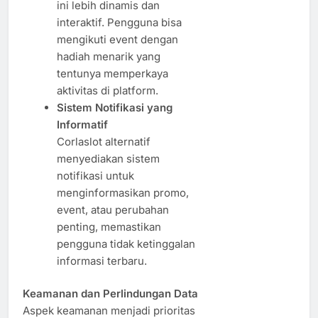
ini lebih dinamis dan
interaktif. Pengguna bisa
mengikuti event dengan
hadiah menarik yang
tentunya memperkaya
aktivitas di platform.
Sistem Notifikasi yang
Informatif
Corlaslot alternatif
menyediakan sistem
notifikasi untuk
menginformasikan promo,
event, atau perubahan
penting, memastikan
pengguna tidak ketinggalan
informasi terbaru.
Keamanan dan Perlindungan Data
Aspek keamanan menjadi prioritas