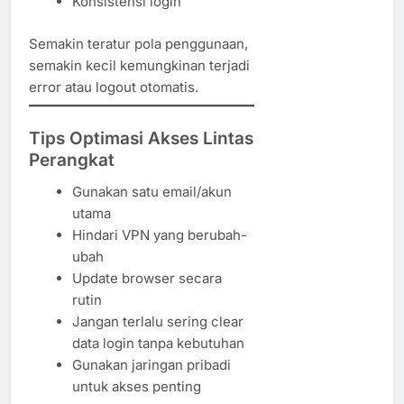
Konsistensi login
Semakin teratur pola penggunaan,
semakin kecil kemungkinan terjadi
error atau logout otomatis.
Tips Optimasi Akses Lintas
Perangkat
Gunakan satu email/akun
utama
Hindari VPN yang berubah-
ubah
Update browser secara
rutin
Jangan terlalu sering clear
data login tanpa kebutuhan
Gunakan jaringan pribadi
untuk akses penting