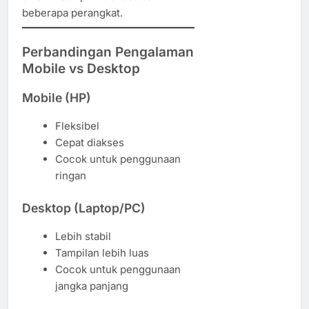
beberapa perangkat.
Perbandingan Pengalaman
Mobile vs Desktop
Mobile (HP)
Fleksibel
Cepat diakses
Cocok untuk penggunaan
ringan
Desktop (Laptop/PC)
Lebih stabil
Tampilan lebih luas
Cocok untuk penggunaan
jangka panjang