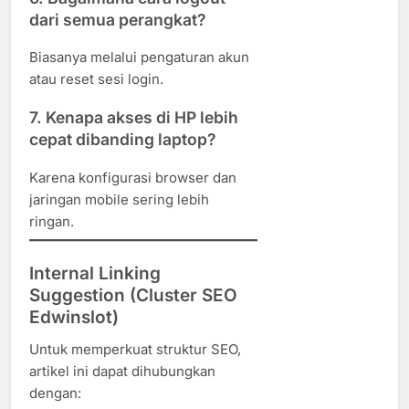
dari semua perangkat?
Biasanya melalui pengaturan akun
atau reset sesi login.
7. Kenapa akses di HP lebih
cepat dibanding laptop?
Karena konfigurasi browser dan
jaringan mobile sering lebih
ringan.
Internal Linking
Suggestion (Cluster SEO
Edwinslot)
Untuk memperkuat struktur SEO,
artikel ini dapat dihubungkan
dengan: