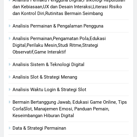
dan Kebiasaan,UX dan Desain Interaksi,Literasi Risiko
dan Kontrol Diri,Rutinitas Bermain Seimbang
Analisis Permainan & Pengalaman Pengguna
Analisis Permainan,Pengamatan Pola,Edukasi
Digital,Perilaku Mesin,Studi Ritme,Strategi
Observatif,Game Interaktif
Analisis Sistem & Teknologi Digital
Analisis Slot & Strategi Menang
Analisis Waktu Login & Strategi Slot
Bermain Bertanggung Jawab, Edukasi Game Online, Tips
CorlaSlot, Manajemen Emosi, Panduan Pemain,
Keseimbangan Hiburan Digital
Data & Strategi Permainan