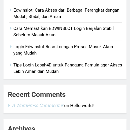
Edwinslot: Cara Akses dari Berbagai Perangkat dengan
Mudah, Stabil, dan Aman
Cara Memastikan EDWINSLOT Login Berjalan Stabil
Sebelum Masuk Akun
Login Edwinslot Resmi dengan Proses Masuk Akun
yang Mudah
Tips Login Lebah4D untuk Pengguna Pemula agar Akses
Lebih Aman dan Mudah
Recent Comments
A WordPress Commenter
on
Hello world!
Archives