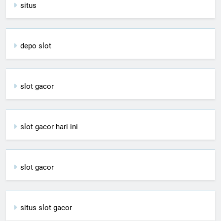
situs
depo slot
slot gacor
slot gacor hari ini
slot gacor
situs slot gacor