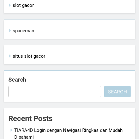
slot gacor
spaceman
situs slot gacor
Search
SEARCH
Recent Posts
TIARA4D Login dengan Navigasi Ringkas dan Mudah
Dipahami