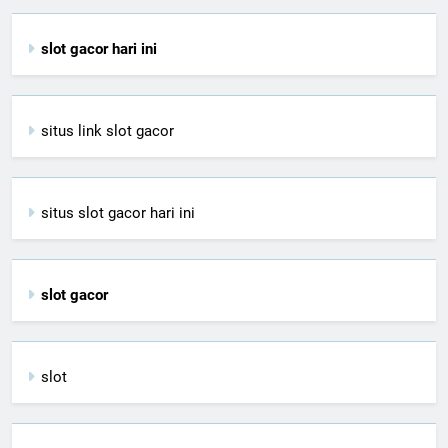
slot gacor hari ini
situs link slot gacor
situs slot gacor hari ini
slot gacor
slot