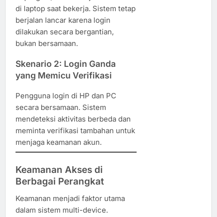
di laptop saat bekerja. Sistem tetap
berjalan lancar karena login
dilakukan secara bergantian,
bukan bersamaan.
Skenario 2: Login Ganda
yang Memicu Verifikasi
Pengguna login di HP dan PC
secara bersamaan. Sistem
mendeteksi aktivitas berbeda dan
meminta verifikasi tambahan untuk
menjaga keamanan akun.
Keamanan Akses di
Berbagai Perangkat
Keamanan menjadi faktor utama
dalam sistem multi-device.