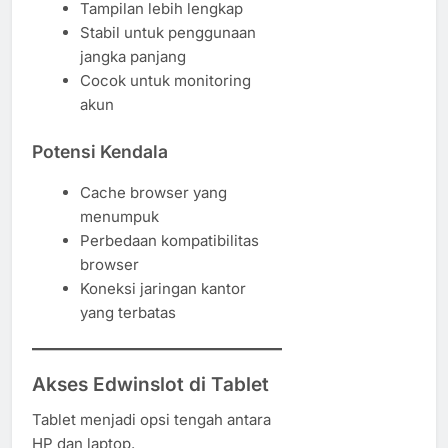
Tampilan lebih lengkap
Stabil untuk penggunaan
jangka panjang
Cocok untuk monitoring
akun
Potensi Kendala
Cache browser yang
menumpuk
Perbedaan kompatibilitas
browser
Koneksi jaringan kantor
yang terbatas
Akses Edwinslot di Tablet
Tablet menjadi opsi tengah antara
HP dan laptop.