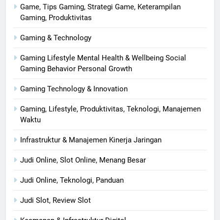
Game, Tips Gaming, Strategi Game, Keterampilan
Gaming, Produktivitas
Gaming & Technology
Gaming Lifestyle Mental Health & Wellbeing Social
Gaming Behavior Personal Growth
Gaming Technology & Innovation
Gaming, Lifestyle, Produktivitas, Teknologi, Manajemen
Waktu
Infrastruktur & Manajemen Kinerja Jaringan
Judi Online, Slot Online, Menang Besar
Judi Online, Teknologi, Panduan
Judi Slot, Review Slot