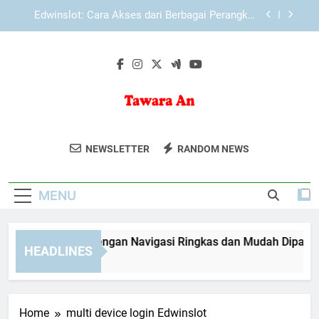
Skip
Cara Memastikan EDWINSLOT Login Berjalan
to
Stabil Sebelum Masuk Akun
content
Login Edwinslot Resmi dengan Proses Masuk
Akun yang Mudah
TIARA4D Login dengan Navigasi Ringkas dan
Mudah Dipahami
Edwinslot: Cara Akses dari Berbagai Perangkat
dengan Mudah, Stabil, dan Aman
Tawara An
Nikmati Pengalaman Menginap
Cara Memastikan EDWINSLOT Login Berjalan
NEWSLETTER
RANDOM NEWS
Stabil Sebelum Masuk Akun
Tradisional Di Tawara An, Jepang.
Login Edwinslot Resmi dengan Proses Masuk
Penginapan Yang Nyaman Dengan
Akun yang Mudah
MENU
Budaya Jepang Otentik.
ARA4D Login dengan Navigasi Ringkas dan Mudah Dipahami
HEADLINES
Weeks Ago
Home
multi device login Edwinslot