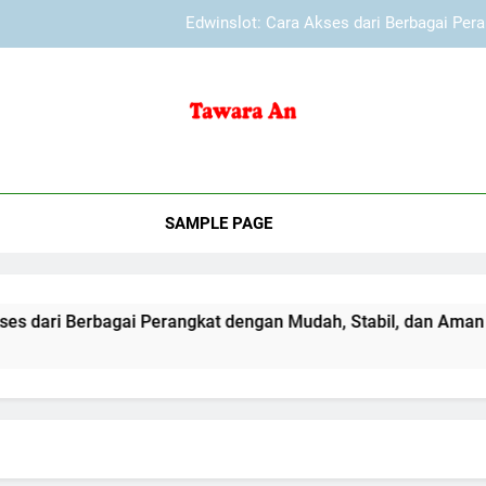
Edwinslot: Cara Akses dari Berbagai Per
Cara Memastikan EDWINSLOT Login
Login Edwinslot Resmi 
ara An
TIARA4D Login dengan 
engalaman Menginap Tradisional Di Tawara An, Jepang. Peng
Edwinslot: Cara Akses dari Berbagai Per
SAMPLE PAGE
Cara Memastikan EDWINSLOT Login
Login Edwinslot Resmi 
rbagai Perangkat dengan Mudah, Stabil, dan Aman
Cara 
1 Mont