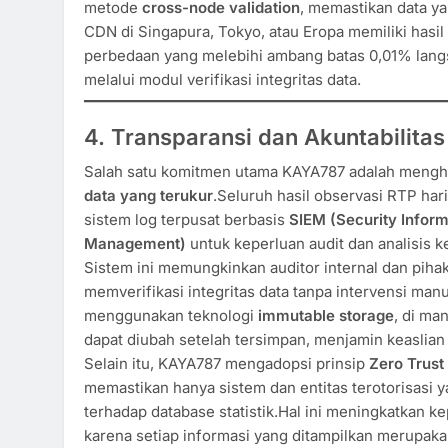
metode
cross-node validation
, memastikan data ya
CDN di Singapura, Tokyo, atau Eropa memiliki hasil 
perbedaan yang melebihi ambang batas 0,01% lang
melalui modul verifikasi integritas data.
4. Transparansi dan Akuntabilitas
Salah satu komitmen utama KAYA787 adalah meng
data yang terukur
.Seluruh hasil observasi RTP har
sistem log terpusat berbasis
SIEM (Security Inform
Management)
untuk keperluan audit dan analisis 
Sistem ini memungkinkan auditor internal dan pihak
memverifikasi integritas data tanpa intervensi manu
menggunakan teknologi
immutable storage
, di ma
dapat diubah setelah tersimpan, menjamin keaslian 
Selain itu, KAYA787 mengadopsi prinsip
Zero Trus
memastikan hanya sistem dan entitas terotorisasi y
terhadap database statistik.Hal ini meningkatkan 
karena setiap informasi yang ditampilkan merupakan