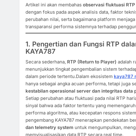
Artikel ini akan membahas
observasi fluktuasi RT
dengan fokus pada aspek analisis data, faktor tek
perubahan nilai, serta bagaimana platform menjaga
transparansi performa sistemnya terhadap penggu
1. Pengertian dan Fungsi RTP dal
KAYA787
Secara sederhana,
RTP (Return to Player)
adalah ra
menunjukkan tingkat pengembalian sistem terhadap
dalam periode tertentu.Dalam ekosistem
kaya787 r
hanya sebagai angka acuan performa, tetapi juga 
kestabilan operasional server dan integritas data
Setiap perubahan atau fluktuasi pada nilai RTP har
sinyal bahwa ada faktor tertentu yang memengaruhi 
performa algoritma, atau kecepatan respons sistem.
pengembang KAYA787 menerapkan pendekatan be
dan telemetry system
untuk mengumpulkan, mengan
memvisualisasikan data RTP secara real time.