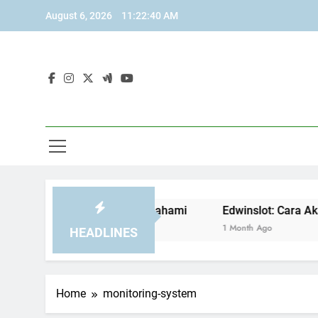
Skip
August 6, 2026
11:22:41 AM
to
content
Taw
Nikmati P
kas dan Mudah Dipahami
Edwinslot: Cara Akses dari Be
1 Month Ago
HEADLINES
Home
monitoring-system