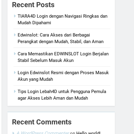
Recent Posts
TIARA4D Login dengan Navigasi Ringkas dan
Mudah Dipahami
Edwinslot: Cara Akses dari Berbagai
Perangkat dengan Mudah, Stabil, dan Aman
Cara Memastikan EDWINSLOT Login Berjalan
Stabil Sebelum Masuk Akun
Login Edwinslot Resmi dengan Proses Masuk
Akun yang Mudah
Tips Login Lebah4D untuk Pengguna Pemula
agar Akses Lebih Aman dan Mudah
Recent Comments
A WordPress Commenter
on
Hello world!