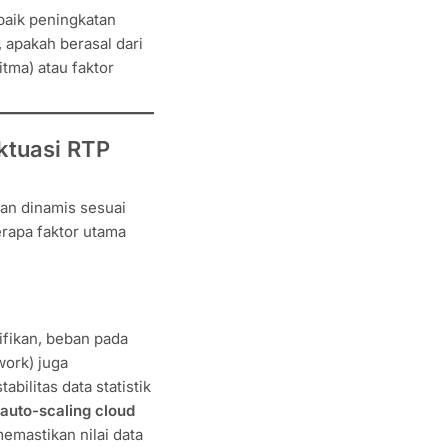
baik peningkatan
apakah berasal dari
itma) atau faktor
ktuasi RTP
kan dinamis sesuai
rapa faktor utama
ifikan, beban pada
ork) juga
bilitas data statistik
auto-scaling cloud
mastikan nilai data