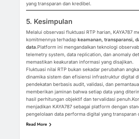
yang transparan dan kredibel.
5. Kesimpulan
Melalui observasi fluktuasi RTP harian, KAYA787 
komitmennya terhadap
keamanan, transparansi, d
data
.Platform ini mengandalkan teknologi observab
telemetry system, data replication, dan anomaly de
memastikan keakuratan informasi yang disajikan.
Fluktuasi nilai RTP bukan sekadar perubahan angka, 
dinamika sistem dan efisiensi infrastruktur digital 
pendekatan berbasis audit, validasi, dan pemantau
memberikan jaminan bahwa setiap data yang diter
hasil perhitungan objektif dan tervalidasi penuh.Kon
menjadikan KAYA787 sebagai platform dengan stand
pengelolaan data performa digital yang transparan
Read More