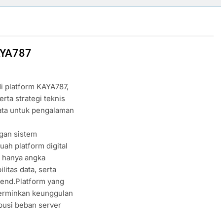
KAYA787
i platform KAYA787,
ta strategi teknis
data untuk pengalaman
gan sistem
uah platform digital
n hanya angka
ilitas data, serta
-end.Platform yang
cerminkan keunggulan
ibusi beban server