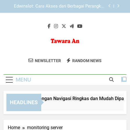
Skip
Cara Memastikan EDWINSLOT Login Berjalan
to
Stabil Sebelum Masuk Akun
content
Login Edwinslot Resmi dengan Proses Masuk
Akun yang Mudah
TIARA4D Login dengan Navigasi Ringkas dan
Mudah Dipahami
Edwinslot: Cara Akses dari Berbagai Perangkat
dengan Mudah, Stabil, dan Aman
Tawara An
Nikmati Pengalaman Menginap
Cara Memastikan EDWINSLOT Login Berjalan
NEWSLETTER
RANDOM NEWS
Stabil Sebelum Masuk Akun
Tradisional Di Tawara An, Jepang.
Login Edwinslot Resmi dengan Proses Masuk
Penginapan Yang Nyaman Dengan
Akun yang Mudah
MENU
Budaya Jepang Otentik.
ARA4D Login dengan Navigasi Ringkas dan Mudah Dipahami
HEADLINES
Month Ago
Home
monitoring server