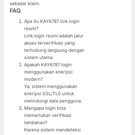
sekadar klaim.
FAQ
Apa itu KAYA787 link login
resmi?
Link login resmi adalah jalur
akses terverifikasi yang
terhubung langsung dengan
sistem utama.
Apakah KAYA787 login
menggunakan enkripsi
modern?
Ya, sistem menggunakan
enkripsi SSL/TLS untuk
melindungi data pengguna.
Mengapa login bisa
memerlukan verifikasi
tambahan?
Karena sistem mendeteksi