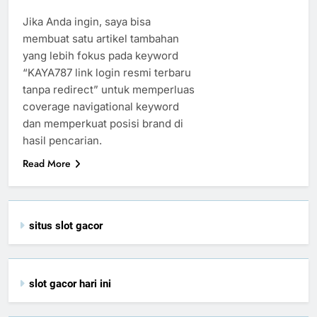
Jika Anda ingin, saya bisa
membuat satu artikel tambahan
yang lebih fokus pada keyword
“KAYA787 link login resmi terbaru
tanpa redirect” untuk memperluas
coverage navigational keyword
dan memperkuat posisi brand di
hasil pencarian.
Read More
situs slot gacor
slot gacor hari ini