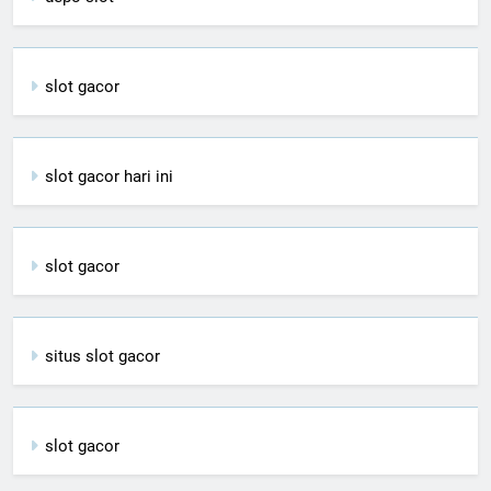
slot gacor
slot gacor hari ini
slot gacor
situs slot gacor
slot gacor