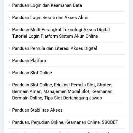
Panduan Login dan Keamanan Data
Panduan Login Resmi dan Akses Akun
Panduan Multi-Perangkat Teknologi Akses Digital
Tutorial Login Platform Sistem Akun Online
Panduan Pemula dan Literasi Akses Digital
Panduan Platform
Panduan Slot Online
Panduan Slot Online, Edukasi Pemula Slot, Strategi
Bermain Aman, Manajemen Modal Slot, Keamanan
Bermain Online, Tips Slot Bertanggung Jawab
Panduan Stabilitas Akses
Panduan, Perjudian Online, Keamanan Online, SBOBET