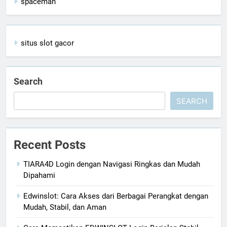
spaceman
situs slot gacor
Search
SEARCH
Recent Posts
TIARA4D Login dengan Navigasi Ringkas dan Mudah
Dipahami
Edwinslot: Cara Akses dari Berbagai Perangkat dengan
Mudah, Stabil, dan Aman