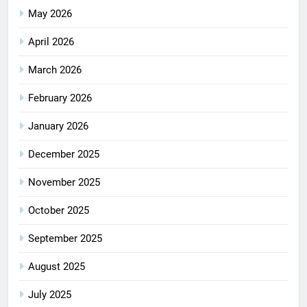
May 2026
April 2026
March 2026
February 2026
January 2026
December 2025
November 2025
October 2025
September 2025
August 2025
July 2025