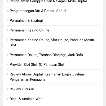
Pengalaman Pengguna dan Navigasi Akun Digital
Pengembangan Diri & Empati Sosial
Permainan & Strategi
Permainan Kasino Online
Permainan Kasino Online, Slot Online, Panduan Mesin
Slot
Permainan Online, Taruhan Olahraga, Judi Bola
Provider Slot Slot 4D Panduan Slot
Review Akses Digital, Keamanan Login, Evaluasi
Pengalaman Pengguna
Review Hiburan
Riset & Analisis Web