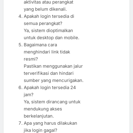
aktivitas atau perangkat
yang belum dikenali.
Apakah login tersedia di
semua perangkat?
Ya, sistem dioptimalkan
untuk desktop dan mobile.
Bagaimana cara
menghindari link tidak
resmi?
Pastikan menggunakan jalur
terverifikasi dan hindari
sumber yang mencurigakan.
Apakah login tersedia 24
jam?
Ya, sistem dirancang untuk
mendukung akses
berkelanjutan.
Apa yang harus dilakukan
jika login gagal?