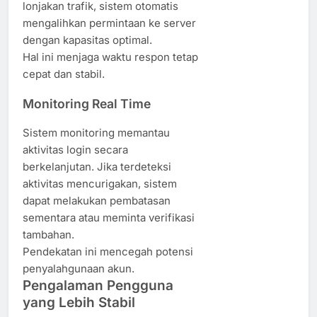
lonjakan trafik, sistem otomatis
mengalihkan permintaan ke server
dengan kapasitas optimal.
Hal ini menjaga waktu respon tetap
cepat dan stabil.
Monitoring Real Time
Sistem monitoring memantau
aktivitas login secara
berkelanjutan. Jika terdeteksi
aktivitas mencurigakan, sistem
dapat melakukan pembatasan
sementara atau meminta verifikasi
tambahan.
Pendekatan ini mencegah potensi
penyalahgunaan akun.
Pengalaman Pengguna
yang Lebih Stabil