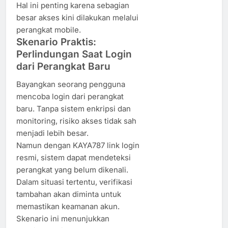
Hal ini penting karena sebagian
besar akses kini dilakukan melalui
perangkat mobile.
Skenario Praktis:
Perlindungan Saat Login
dari Perangkat Baru
Bayangkan seorang pengguna
mencoba login dari perangkat
baru. Tanpa sistem enkripsi dan
monitoring, risiko akses tidak sah
menjadi lebih besar.
Namun dengan KAYA787 link login
resmi, sistem dapat mendeteksi
perangkat yang belum dikenali.
Dalam situasi tertentu, verifikasi
tambahan akan diminta untuk
memastikan keamanan akun.
Skenario ini menunjukkan