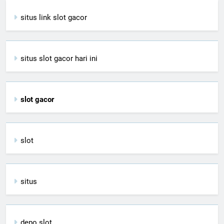
situs link slot gacor
situs slot gacor hari ini
slot gacor
slot
situs
depo slot