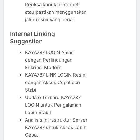
Periksa koneksi internet
atau pastikan menggunakan
jalur resmi yang benar.
Internal Linking
Suggestion
KAYA787 LOGIN Aman
dengan Perlindungan
Enkripsi Modern
KAYA787 LINK LOGIN Resmi
dengan Akses Cepat dan
Stabil
Update Terbaru KAYA787
LOGIN untuk Pengalaman
Lebih Stabil
Analisis Infrastruktur Server
KAYA787 untuk Akses Lebih
Cepat