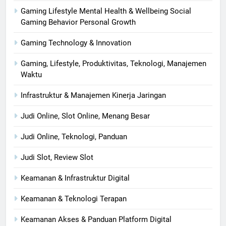
Gaming Lifestyle Mental Health & Wellbeing Social
Gaming Behavior Personal Growth
Gaming Technology & Innovation
Gaming, Lifestyle, Produktivitas, Teknologi, Manajemen
Waktu
Infrastruktur & Manajemen Kinerja Jaringan
Judi Online, Slot Online, Menang Besar
Judi Online, Teknologi, Panduan
Judi Slot, Review Slot
Keamanan & Infrastruktur Digital
Keamanan & Teknologi Terapan
Keamanan Akses & Panduan Platform Digital