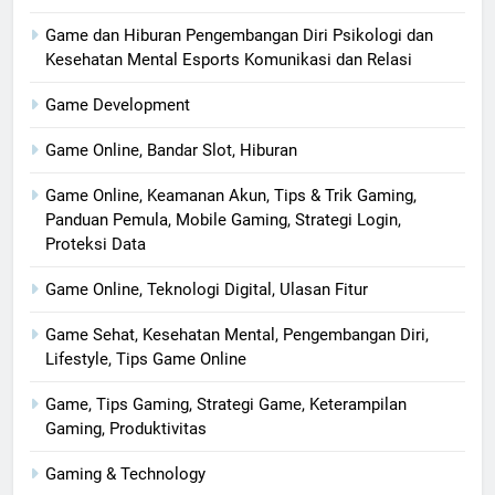
Game dan Hiburan Pengembangan Diri Psikologi dan
Kesehatan Mental Esports Komunikasi dan Relasi
Game Development
Game Online, Bandar Slot, Hiburan
Game Online, Keamanan Akun, Tips & Trik Gaming,
Panduan Pemula, Mobile Gaming, Strategi Login,
Proteksi Data
Game Online, Teknologi Digital, Ulasan Fitur
Game Sehat, Kesehatan Mental, Pengembangan Diri,
Lifestyle, Tips Game Online
Game, Tips Gaming, Strategi Game, Keterampilan
Gaming, Produktivitas
Gaming & Technology