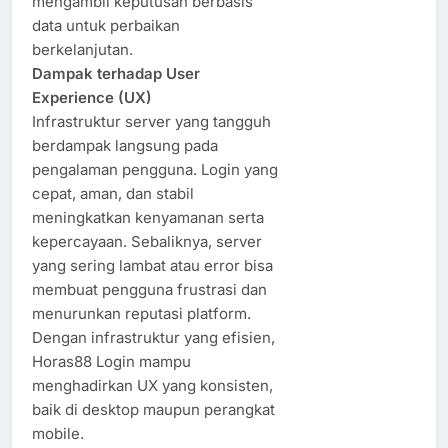
mengambil keputusan berbasis
data untuk perbaikan
berkelanjutan.
Dampak terhadap User
Experience (UX)
Infrastruktur server yang tangguh
berdampak langsung pada
pengalaman pengguna. Login yang
cepat, aman, dan stabil
meningkatkan kenyamanan serta
kepercayaan. Sebaliknya, server
yang sering lambat atau error bisa
membuat pengguna frustrasi dan
menurunkan reputasi platform.
Dengan infrastruktur yang efisien,
Horas88 Login mampu
menghadirkan UX yang konsisten,
baik di desktop maupun perangkat
mobile.