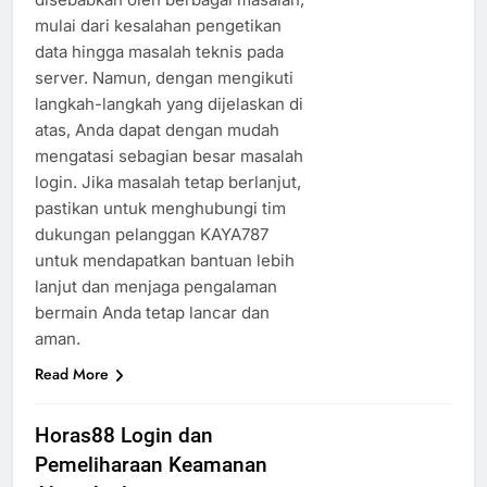
mulai dari kesalahan pengetikan
data hingga masalah teknis pada
server. Namun, dengan mengikuti
langkah-langkah yang dijelaskan di
atas, Anda dapat dengan mudah
mengatasi sebagian besar masalah
login. Jika masalah tetap berlanjut,
pastikan untuk menghubungi tim
dukungan pelanggan KAYA787
untuk mendapatkan bantuan lebih
lanjut dan menjaga pengalaman
bermain Anda tetap lancar dan
aman.
Read More
Horas88 Login dan
Pemeliharaan Keamanan