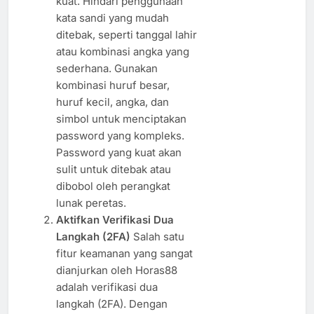
kuat. Hindari penggunaan
kata sandi yang mudah
ditebak, seperti tanggal lahir
atau kombinasi angka yang
sederhana. Gunakan
kombinasi huruf besar,
huruf kecil, angka, dan
simbol untuk menciptakan
password yang kompleks.
Password yang kuat akan
sulit untuk ditebak atau
dibobol oleh perangkat
lunak peretas.
Aktifkan Verifikasi Dua
Langkah (2FA)
Salah satu
fitur keamanan yang sangat
dianjurkan oleh Horas88
adalah verifikasi dua
langkah (2FA). Dengan