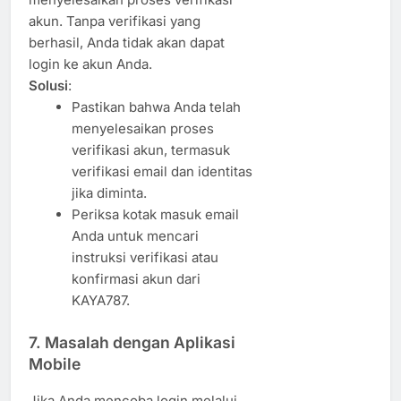
akun. Tanpa verifikasi yang
berhasil, Anda tidak akan dapat
login ke akun Anda.
Solusi
:
Pastikan bahwa Anda telah
menyelesaikan proses
verifikasi akun, termasuk
verifikasi email dan identitas
jika diminta.
Periksa kotak masuk email
Anda untuk mencari
instruksi verifikasi atau
konfirmasi akun dari
KAYA787.
7.
Masalah dengan Aplikasi
Mobile
Jika Anda mencoba login melalui