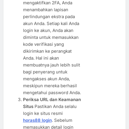
mengaktifkan 2FA, Anda
menambahkan lapisan
perlindungan ekstra pada
akun Anda. Setiap kali Anda
login ke akun, Anda akan
diminta untuk memasukkan
kode verifikasi yang
dikirimkan ke perangkat
Anda. Hal ini akan
membuatnya jauh lebih sulit
bagi penyerang untuk
mengakses akun Anda,
meskipun mereka berhasil
mengetahui password Anda.
Periksa URL dan Keamanan
Situs
Pastikan Anda selalu
login ke situs resmi
horas88 login
. Sebelum
memasukkan detail login