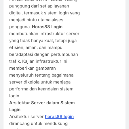
punggung dari setiap layanan
digital, termasuk sistem login yang
menjadi pintu utama akses
pengguna.
Horas88 Login
membutuhkan infrastruktur server
yang tidak hanya kuat, tetapi juga
efisien, aman, dan mampu
beradaptasi dengan pertumbuhan
trafik. Kajian infrastruktur ini
memberikan gambaran
menyeluruh tentang bagaimana
server dikelola untuk menjaga
performa dan keandalan sistem
login.
Arsitektur Server dalam Sistem
Login
Arsitektur server
horas88 login
dirancang untuk mendukung