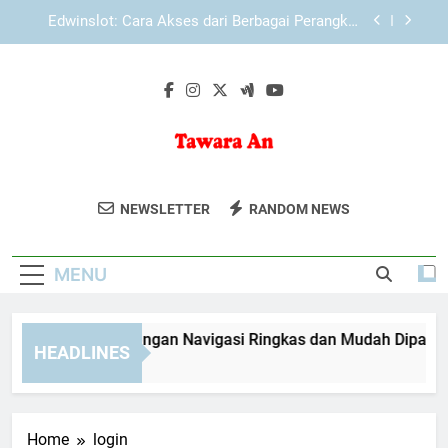
Skip
Cara Memastikan EDWINSLOT Login Berjalan
to
Stabil Sebelum Masuk Akun
content
Login Edwinslot Resmi dengan Proses Masuk
Akun yang Mudah
TIARA4D Login dengan Navigasi Ringkas dan
Mudah Dipahami
Edwinslot: Cara Akses dari Berbagai Perangkat
dengan Mudah, Stabil, dan Aman
Tawara An
Nikmati Pengalaman Menginap
Cara Memastikan EDWINSLOT Login Berjalan
NEWSLETTER
RANDOM NEWS
Stabil Sebelum Masuk Akun
Tradisional Di Tawara An, Jepang.
Login Edwinslot Resmi dengan Proses Masuk
Penginapan Yang Nyaman Dengan
Akun yang Mudah
MENU
Budaya Jepang Otentik.
ARA4D Login dengan Navigasi Ringkas dan Mudah Dipahami
HEADLINES
eeks Ago
Home
login