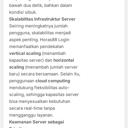
bawah dua detik, bahkan dalam
kondisi sibuk.
Skalabilitas Infrastruktur Server
Seiring meningkatnya jumlah
pengguna, skalabilitas menjadi
aspek penting. Horas88 Login
memanfaatkan pendekatan
vertical scaling
(menambah
kapasitas server) dan
horizontal
scaling
(menambah jumlah server
baru) secara bersamaan. Selain itu,
penggunaan
cloud computing
mendukung fleksibilitas auto-
scaling, sehingga kapasitas server
bisa menyesuaikan kebutuhan
secara real-time tanpa
mengganggu layanan.
Keamanan Server sebagai