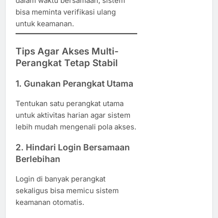
dalam waktu bersamaan, sistem
bisa meminta verifikasi ulang
untuk keamanan.
Tips Agar Akses Multi-
Perangkat Tetap Stabil
1. Gunakan Perangkat Utama
Tentukan satu perangkat utama
untuk aktivitas harian agar sistem
lebih mudah mengenali pola akses.
2. Hindari Login Bersamaan
Berlebihan
Login di banyak perangkat
sekaligus bisa memicu sistem
keamanan otomatis.