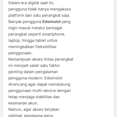
Dalam era digital saat ini,
pengguna tidak hanya mengakses
platform dari satu perangkat saja.
Banyak pengguna
Edwinslot
yang
ingin masuk melalui berbagai
perangkat seperti smartphone,
laptop, hingga tablet untuk
meningkatkan fleksibilitas
penggunaan.
Kemampuan akses lintas perangkat
ini menjadi salah satu faktor
penting dalam pengalaman
pengguna modern. Edwinslot
dirancang agar dapat mendukung
penggunaan multi-device dengan
tetap menjaga stabilitas dan
keamanan akun.
Namun, agar akses berjalan
optimal, pengguna perlu