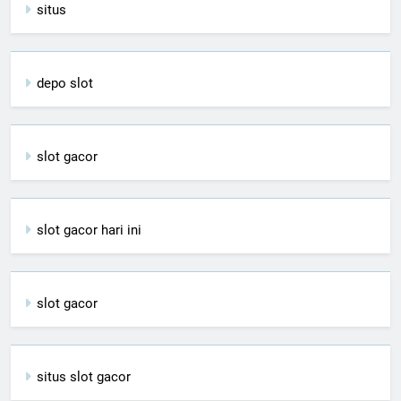
situs
depo slot
slot gacor
slot gacor hari ini
slot gacor
situs slot gacor