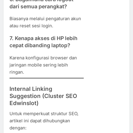
dari semua perangkat?
Biasanya melalui pengaturan akun
atau reset sesi login.
7. Kenapa akses di HP lebih
cepat dibanding laptop?
Karena konfigurasi browser dan
jaringan mobile sering lebih
ringan.
Internal Linking
Suggestion (Cluster SEO
Edwinslot)
Untuk memperkuat struktur SEO,
artikel ini dapat dihubungkan
dengan: