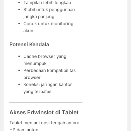
Tampilan lebih lengkap
Stabil untuk penggunaan
jangka panjang
Cocok untuk monitoring
akun
Potensi Kendala
Cache browser yang
menumpuk
Perbedaan kompatibilitas
browser
Koneksi jaringan kantor
yang terbatas
Akses Edwinslot di Tablet
Tablet menjadi opsi tengah antara
HP dan laptop.