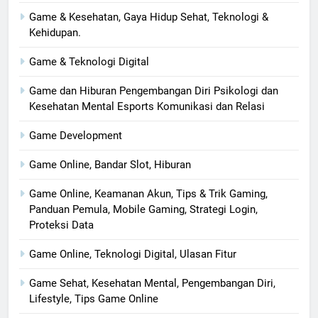
Game & Kesehatan, Gaya Hidup Sehat, Teknologi &
Kehidupan.
Game & Teknologi Digital
Game dan Hiburan Pengembangan Diri Psikologi dan
Kesehatan Mental Esports Komunikasi dan Relasi
Game Development
Game Online, Bandar Slot, Hiburan
Game Online, Keamanan Akun, Tips & Trik Gaming,
Panduan Pemula, Mobile Gaming, Strategi Login,
Proteksi Data
Game Online, Teknologi Digital, Ulasan Fitur
Game Sehat, Kesehatan Mental, Pengembangan Diri,
Lifestyle, Tips Game Online