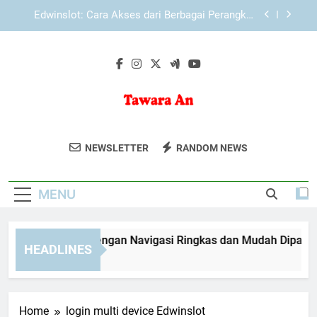
Skip
Cara Memastikan EDWINSLOT Login Berjalan
to
Stabil Sebelum Masuk Akun
content
Login Edwinslot Resmi dengan Proses Masuk
Akun yang Mudah
TIARA4D Login dengan Navigasi Ringkas dan
Mudah Dipahami
Edwinslot: Cara Akses dari Berbagai Perangkat
dengan Mudah, Stabil, dan Aman
Tawara An
Nikmati Pengalaman Menginap
Cara Memastikan EDWINSLOT Login Berjalan
NEWSLETTER
RANDOM NEWS
Stabil Sebelum Masuk Akun
Tradisional Di Tawara An, Jepang.
Login Edwinslot Resmi dengan Proses Masuk
Penginapan Yang Nyaman Dengan
Akun yang Mudah
MENU
Budaya Jepang Otentik.
ARA4D Login dengan Navigasi Ringkas dan Mudah Dipahami
HEADLINES
Weeks Ago
Home
login multi device Edwinslot