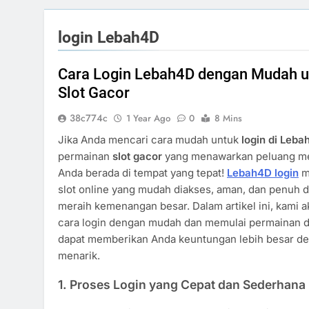
login Lebah4D
Cara Login Lebah4D dengan Mudah u
Slot Gacor
38c774c
1 Year Ago
0
8 Mins
Jika Anda mencari cara mudah untuk
login di Leb
permainan
slot gacor
yang menawarkan peluang men
Anda berada di tempat yang tepat!
Lebah4D login
m
slot online yang mudah diakses, aman, dan penuh 
meraih kemenangan besar. Dalam artikel ini, kami
cara login dengan mudah dan memulai permainan 
dapat memberikan Anda keuntungan lebih besar den
menarik.
1.
Proses Login yang Cepat dan Sederhana