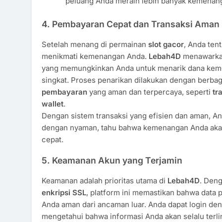
peluang Anda meraih lebih banyak kemenan
4.
Pembayaran Cepat dan Transaksi Aman
Setelah menang di permainan
slot gacor
, Anda ten
menikmati kemenangan Anda.
Lebah4D
menawark
yang memungkinkan Anda untuk menarik dana kem
singkat. Proses penarikan dilakukan dengan berba
pembayaran
yang aman dan terpercaya, seperti
tr
wallet
.
Dengan sistem transaksi yang efisien dan aman, A
dengan nyaman, tahu bahwa kemenangan Anda aka
cepat.
5.
Keamanan Akun yang Terjamin
Keamanan adalah prioritas utama di
Lebah4D
. Den
enkripsi SSL
, platform ini memastikan bahwa data p
Anda aman dari ancaman luar. Anda dapat login de
mengetahui bahwa informasi Anda akan selalu terli