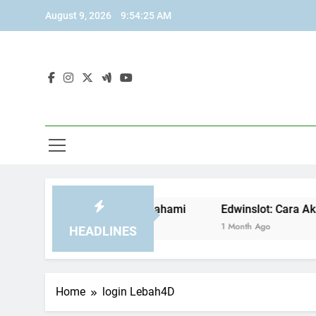
Skip
August 9, 2026
9:54:26 AM
to
content
Taw
Nikmati P
kas dan Mudah Dipahami
Edwinslot: Cara Akses dari Be
1 Month Ago
HEADLINES
Home
login Lebah4D