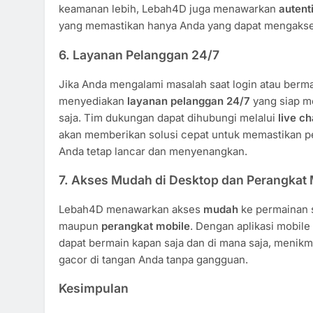
keamanan lebih, Lebah4D juga menawarkan
autent
yang memastikan hanya Anda yang dapat mengakse
6.
Layanan Pelanggan 24/7
Jika Anda mengalami masalah saat login atau berm
menyediakan
layanan pelanggan 24/7
yang siap m
saja. Tim dukungan dapat dihubungi melalui
live ch
akan memberikan solusi cepat untuk memastikan 
Anda tetap lancar dan menyenangkan.
7.
Akses Mudah di Desktop dan Perangkat 
Lebah4D menawarkan akses
mudah
ke permainan s
maupun
perangkat mobile
. Dengan aplikasi mobile
dapat bermain kapan saja dan di mana saja, menikm
gacor di tangan Anda tanpa gangguan.
Kesimpulan