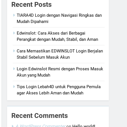
Recent Posts
TIARA4D Login dengan Navigasi Ringkas dan
Mudah Dipahami
Edwinslot: Cara Akses dari Berbagai
Perangkat dengan Mudah, Stabil, dan Aman
Cara Memastikan EDWINSLOT Login Berjalan
Stabil Sebelum Masuk Akun
Login Edwinslot Resmi dengan Proses Masuk
Akun yang Mudah
Tips Login Lebah4D untuk Pengguna Pemula
agar Akses Lebih Aman dan Mudah
Recent Comments
A WordPress Commenter
on
Hello world!