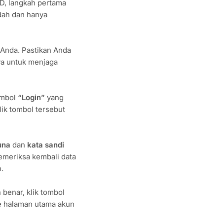
D, langkah pertama
dah dan hanya
Anda. Pastikan Anda
ya untuk menjaga
ombol
“Login”
yang
lik tombol tersebut
una
dan
kata sandi
emeriksa kembali data
.
benar, klik tombol
e halaman utama akun