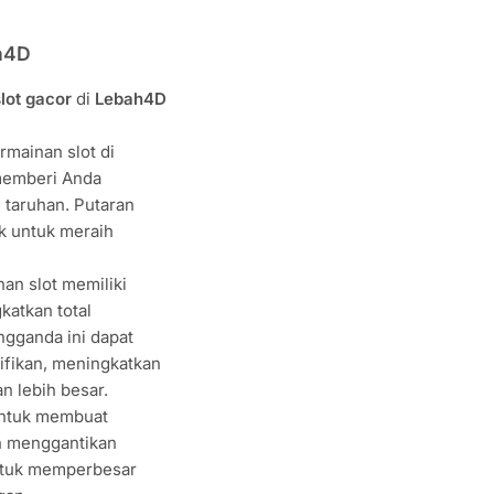
ah4D
slot gacor
di
Lebah4D
mainan slot di
emberi Anda
taruhan. Putaran
k untuk meraih
an slot memiliki
atkan total
gganda ini dapat
fikan, meningkatkan
 lebih besar.
ntuk membuat
n menggantikan
untuk memperbesar