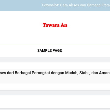
Edwinslot: Cara Akses dari Berbagai Per
Cara Memastikan EDWINSLOT Login
Login Edwinslot Resmi 
ara An
TIARA4D Login dengan 
engalaman Menginap Tradisional Di Tawara An, Jepang. Peng
Edwinslot: Cara Akses dari Berbagai Per
SAMPLE PAGE
Cara Memastikan EDWINSLOT Login
Login Edwinslot Resmi 
rbagai Perangkat dengan Mudah, Stabil, dan Aman
Cara 
1 Mont