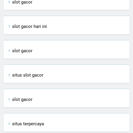
slot gacor
slot gacor hari ini
slot gacor
situs slot gacor
slot gacor
situs terpercaya