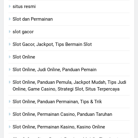
situs resmi
Slot dan Permainan
slot gacor
Slot Gacor, Jackpot, Tips Bermain Slot
Slot Online
Slot Online, Judi Online, Panduan Pemain
Slot Online, Panduan Pemula, Jackpot Mudah, Tips Judi
Online, Game Casino, Strategi Slot, Situs Terpercaya
Slot Online, Panduan Permainan, Tips & Trik
Slot Online, Permainan Casino, Panduan Taruhan
Slot Online, Permainan Kasino, Kasino Online