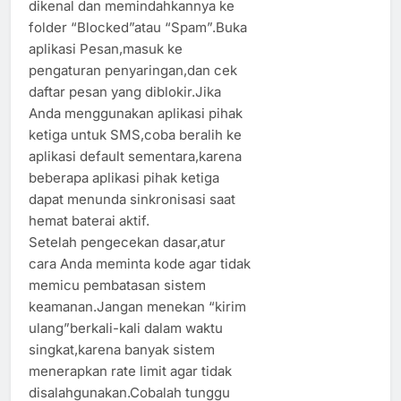
dikenal dan memindahkannya ke
folder “Blocked”atau “Spam”.Buka
aplikasi Pesan,masuk ke
pengaturan penyaringan,dan cek
daftar pesan yang diblokir.Jika
Anda menggunakan aplikasi pihak
ketiga untuk SMS,coba beralih ke
aplikasi default sementara,karena
beberapa aplikasi pihak ketiga
dapat menunda sinkronisasi saat
hemat baterai aktif.
Setelah pengecekan dasar,atur
cara Anda meminta kode agar tidak
memicu pembatasan sistem
keamanan.Jangan menekan “kirim
ulang”berkali-kali dalam waktu
singkat,karena banyak sistem
menerapkan rate limit agar tidak
disalahgunakan.Cobalah tunggu