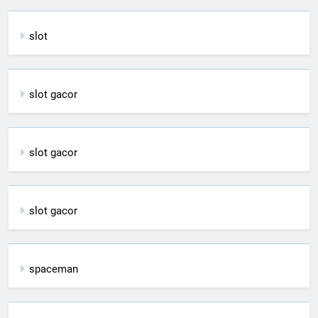
slot
slot gacor
slot gacor
slot gacor
spaceman