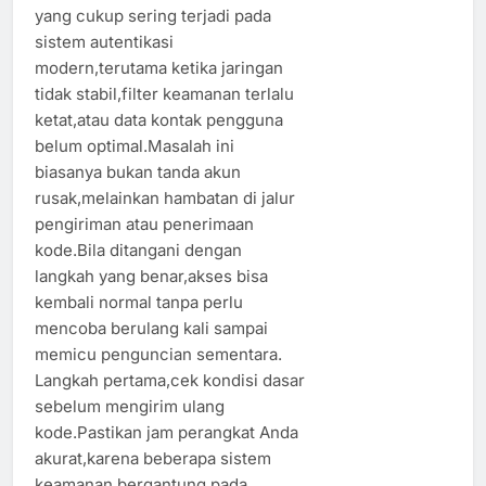
yang cukup sering terjadi pada
sistem autentikasi
modern,terutama ketika jaringan
tidak stabil,filter keamanan terlalu
ketat,atau data kontak pengguna
belum optimal.Masalah ini
biasanya bukan tanda akun
rusak,melainkan hambatan di jalur
pengiriman atau penerimaan
kode.Bila ditangani dengan
langkah yang benar,akses bisa
kembali normal tanpa perlu
mencoba berulang kali sampai
memicu penguncian sementara.
Langkah pertama,cek kondisi dasar
sebelum mengirim ulang
kode.Pastikan jam perangkat Anda
akurat,karena beberapa sistem
keamanan bergantung pada