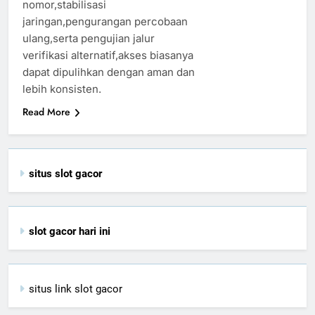
nomor,stabilisasi
jaringan,pengurangan percobaan
ulang,serta pengujian jalur
verifikasi alternatif,akses biasanya
dapat dipulihkan dengan aman dan
lebih konsisten.
Read More
situs slot gacor
slot gacor hari ini
situs link slot gacor