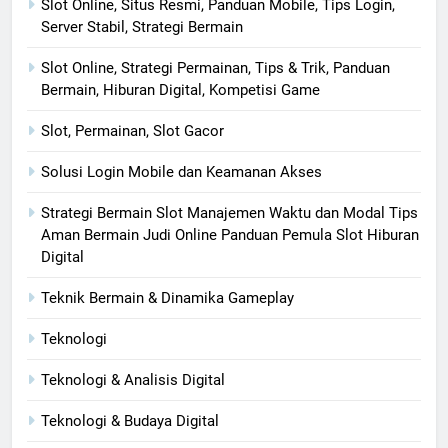
Slot Online, Situs Resmi, Panduan Mobile, Tips Login,
Server Stabil, Strategi Bermain
Slot Online, Strategi Permainan, Tips & Trik, Panduan
Bermain, Hiburan Digital, Kompetisi Game
Slot, Permainan, Slot Gacor
Solusi Login Mobile dan Keamanan Akses
Strategi Bermain Slot Manajemen Waktu dan Modal Tips
Aman Bermain Judi Online Panduan Pemula Slot Hiburan
Digital
Teknik Bermain & Dinamika Gameplay
Teknologi
Teknologi & Analisis Digital
Teknologi & Budaya Digital