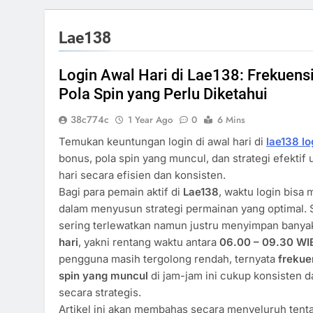
Lae138
Login Awal Hari di Lae138: Frekuens
Pola Spin yang Perlu Diketahui
38c774c
1 Year Ago
0
6 Mins
Temukan keuntungan login di awal hari di
lae138 lo
bonus, pola spin yang muncul, dan strategi efektif
hari secara efisien dan konsisten.
Bagi para pemain aktif di
Lae138
, waktu login bisa 
dalam menyusun strategi permainan yang optimal. 
sering terlewatkan namun justru menyimpan banya
hari
, yakni rentang waktu antara
06.00 – 09.30 WI
pengguna masih tergolong rendah, ternyata
frekue
spin yang muncul
di jam-jam ini cukup konsisten d
secara strategis.
Artikel ini akan membahas secara menyeluruh ten