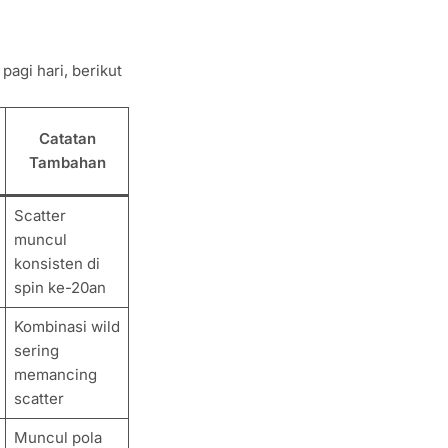
agi hari, berikut
Catatan
Tambahan
Scatter
muncul
konsisten di
spin ke-20an
Kombinasi wild
sering
memancing
scatter
Muncul pola