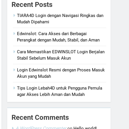
Recent Posts
TIARA4D Login dengan Navigasi Ringkas dan
Mudah Dipahami
Edwinslot: Cara Akses dari Berbagai
Perangkat dengan Mudah, Stabil, dan Aman
Cara Memastikan EDWINSLOT Login Berjalan
Stabil Sebelum Masuk Akun
Login Edwinslot Resmi dengan Proses Masuk
Akun yang Mudah
Tips Login Lebah4D untuk Pengguna Pemula
agar Akses Lebih Aman dan Mudah
Recent Comments
A WordPress Commenter
on
Hello world!