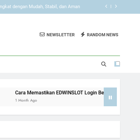
angkat dengan Mudah, Stabil, dan Aman
 Berjalan Stabil Sebelum Masuk Akun
dengan Proses Masuk Akun yang Mudah
NEWSLETTER
RANDOM NEWS
Navigasi Ringkas dan Mudah Dipahami
inapan Yang Nyaman Dengan Budaya Jepang Otentik.
angkat dengan Mudah, Stabil, dan Aman
 Berjalan Stabil Sebelum Masuk Akun
dengan Proses Masuk Akun yang Mudah
Memastikan EDWINSLOT Login Berjalan Stabil Sebelum Masu
h Ago