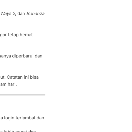
 Ways 2
, dan
Bonanza
agar tetap hemat
asanya diperbarui dan
t. Catatan ini bisa
am hari.
a login terlambat dan
a lebih cepat dan