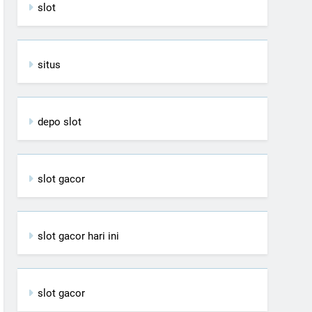
slot
situs
depo slot
slot gacor
slot gacor hari ini
slot gacor