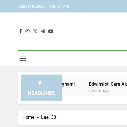
Skip
August 8, 2026
6:46:22 AM
to
content
Taw
Nikmati P
kas dan Mudah Dipahami
Edwinslot: Cara Akses dari Be
1 Month Ago
HEADLINES
Home
Lae138