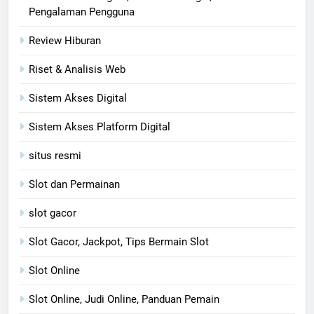
Pengalaman Pengguna
Review Hiburan
Riset & Analisis Web
Sistem Akses Digital
Sistem Akses Platform Digital
situs resmi
Slot dan Permainan
slot gacor
Slot Gacor, Jackpot, Tips Bermain Slot
Slot Online
Slot Online, Judi Online, Panduan Pemain