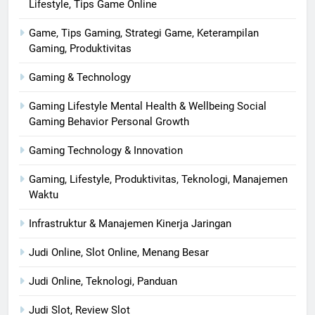
Lifestyle, Tips Game Online
Game, Tips Gaming, Strategi Game, Keterampilan
Gaming, Produktivitas
Gaming & Technology
Gaming Lifestyle Mental Health & Wellbeing Social
Gaming Behavior Personal Growth
Gaming Technology & Innovation
Gaming, Lifestyle, Produktivitas, Teknologi, Manajemen
Waktu
Infrastruktur & Manajemen Kinerja Jaringan
Judi Online, Slot Online, Menang Besar
Judi Online, Teknologi, Panduan
Judi Slot, Review Slot