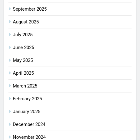
September 2025
August 2025
July 2025
June 2025
May 2025
April 2025
March 2025
February 2025
January 2025
December 2024
November 2024