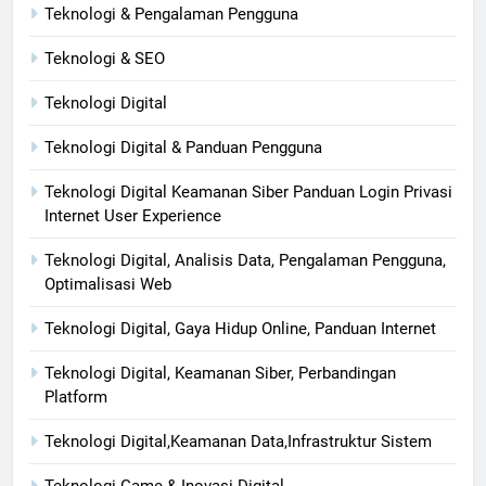
Teknologi & Pengalaman Pengguna
Teknologi & SEO
Teknologi Digital
Teknologi Digital & Panduan Pengguna
Teknologi Digital Keamanan Siber Panduan Login Privasi
Internet User Experience
Teknologi Digital, Analisis Data, Pengalaman Pengguna,
Optimalisasi Web
Teknologi Digital, Gaya Hidup Online, Panduan Internet
Teknologi Digital, Keamanan Siber, Perbandingan
Platform
Teknologi Digital,Keamanan Data,Infrastruktur Sistem