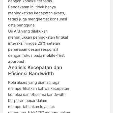
dengan koneksi terbatas.
Pendekatan ini tidak hanya
meningkatkan kecepatan akses,
tetapi juga menghemat konsumsi
data pengguna.
Uji A/B yang dilakukan
menunjukkan peningkatan tingkat
interaksi hingga 23% setelah
penerapan desain responsif
dengan fokus pada
mobile-first
approach
.
Analisis Kecepatan dan
Efisiensi Bandwidth
Pola akses yang diamati juga
memperlihatkan bahwa kecepatan
koneksi dan efisiensi bandwidth
berperan besar dalam
mempertahankan loyalitas
pengguna. KAYA787 menggunakan