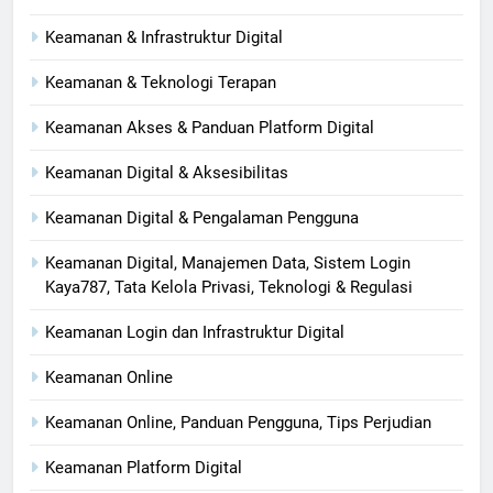
Keamanan & Infrastruktur Digital
Keamanan & Teknologi Terapan
Keamanan Akses & Panduan Platform Digital
Keamanan Digital & Aksesibilitas
Keamanan Digital & Pengalaman Pengguna
Keamanan Digital, Manajemen Data, Sistem Login
Kaya787, Tata Kelola Privasi, Teknologi & Regulasi
Keamanan Login dan Infrastruktur Digital
Keamanan Online
Keamanan Online, Panduan Pengguna, Tips Perjudian
Keamanan Platform Digital