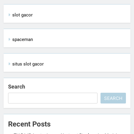
slot gacor
spaceman
situs slot gacor
Search
SEARCH
Recent Posts