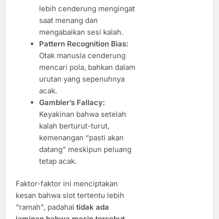
lebih cenderung mengingat
saat menang dan
mengabaikan sesi kalah.
Pattern Recognition Bias:
Otak manusia cenderung
mencari pola, bahkan dalam
urutan yang sepenuhnya
acak.
Gambler’s Fallacy:
Keyakinan bahwa setelah
kalah berturut-turut,
kemenangan “pasti akan
datang” meskipun peluang
tetap acak.
Faktor-faktor ini menciptakan
kesan bahwa slot tertentu lebih
“ramah”, padahal
tidak ada
jaminan bahwa mesin tersebut