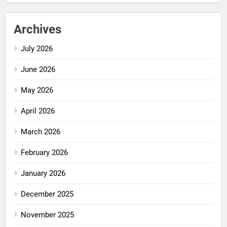
Archives
July 2026
June 2026
May 2026
April 2026
March 2026
February 2026
January 2026
December 2025
November 2025