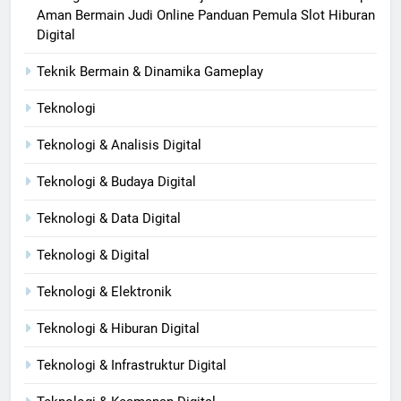
Aman Bermain Judi Online Panduan Pemula Slot Hiburan
Digital
Teknik Bermain & Dinamika Gameplay
Teknologi
Teknologi & Analisis Digital
Teknologi & Budaya Digital
Teknologi & Data Digital
Teknologi & Digital
Teknologi & Elektronik
Teknologi & Hiburan Digital
Teknologi & Infrastruktur Digital