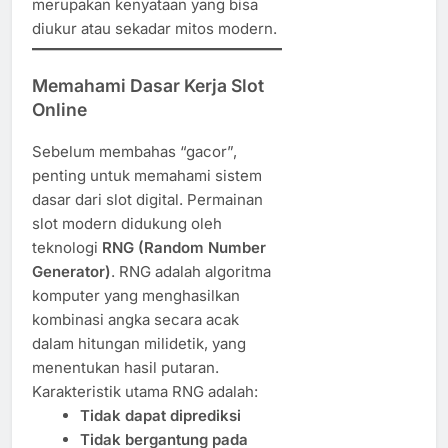
merupakan kenyataan yang bisa
diukur atau sekadar mitos modern.
Memahami Dasar Kerja Slot
Online
Sebelum membahas “gacor”,
penting untuk memahami sistem
dasar dari slot digital. Permainan
slot modern didukung oleh
teknologi
RNG (Random Number
Generator)
. RNG adalah algoritma
komputer yang menghasilkan
kombinasi angka secara acak
dalam hitungan milidetik, yang
menentukan hasil putaran.
Karakteristik utama RNG adalah:
Tidak dapat diprediksi
Tidak bergantung pada