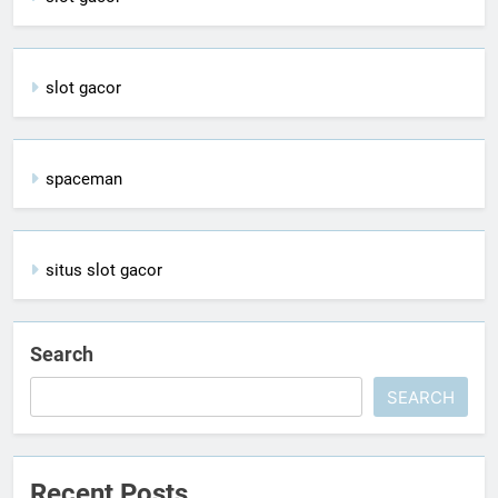
slot gacor
spaceman
situs slot gacor
Search
SEARCH
Recent Posts