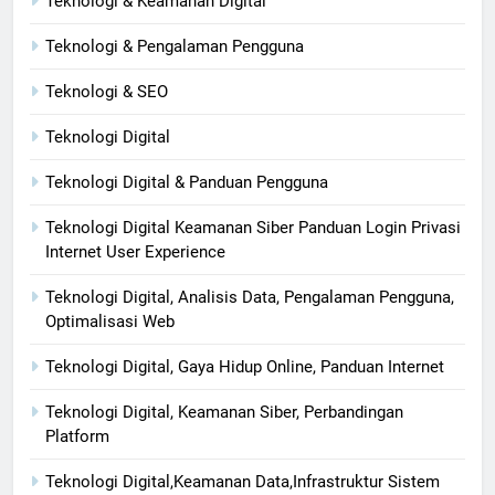
Teknologi & Keamanan Digital
Teknologi & Pengalaman Pengguna
Teknologi & SEO
Teknologi Digital
Teknologi Digital & Panduan Pengguna
Teknologi Digital Keamanan Siber Panduan Login Privasi
Internet User Experience
Teknologi Digital, Analisis Data, Pengalaman Pengguna,
Optimalisasi Web
Teknologi Digital, Gaya Hidup Online, Panduan Internet
Teknologi Digital, Keamanan Siber, Perbandingan
Platform
Teknologi Digital,Keamanan Data,Infrastruktur Sistem