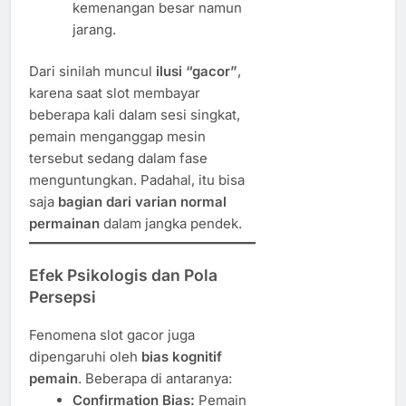
kemenangan besar namun
jarang.
Dari sinilah muncul
ilusi “gacor”
,
karena saat slot membayar
beberapa kali dalam sesi singkat,
pemain menganggap mesin
tersebut sedang dalam fase
menguntungkan. Padahal, itu bisa
saja
bagian dari varian normal
permainan
dalam jangka pendek.
Efek Psikologis dan Pola
Persepsi
Fenomena slot gacor juga
dipengaruhi oleh
bias kognitif
pemain
. Beberapa di antaranya:
Confirmation Bias:
Pemain