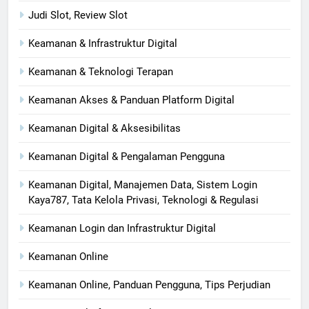
Judi Slot, Review Slot
Keamanan & Infrastruktur Digital
Keamanan & Teknologi Terapan
Keamanan Akses & Panduan Platform Digital
Keamanan Digital & Aksesibilitas
Keamanan Digital & Pengalaman Pengguna
Keamanan Digital, Manajemen Data, Sistem Login
Kaya787, Tata Kelola Privasi, Teknologi & Regulasi
Keamanan Login dan Infrastruktur Digital
Keamanan Online
Keamanan Online, Panduan Pengguna, Tips Perjudian