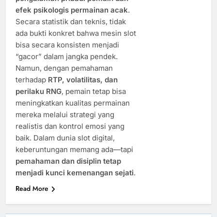
efek psikologis permainan acak
.
Secara statistik dan teknis, tidak
ada bukti konkret bahwa mesin slot
bisa secara konsisten menjadi
“gacor” dalam jangka pendek.
Namun, dengan pemahaman
terhadap
RTP, volatilitas, dan
perilaku RNG
, pemain tetap bisa
meningkatkan kualitas permainan
mereka melalui strategi yang
realistis dan kontrol emosi yang
baik. Dalam dunia slot digital,
keberuntungan memang ada—tapi
pemahaman dan disiplin tetap
menjadi kunci kemenangan sejati
.
Read More