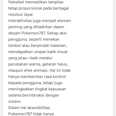
fleksibel memastikan tampilan
tetap proporsional pada berbagai
resolusi layar.
Interaktivitas juga menjadi elemen
penting yang dihadirkan dalam
desain Pokemon787. Setiap aksi
pengguna, seperti menekan
tombol atau berpindah halaman,
mendapatkan umpan balik visual
yang jelas—baik melalui
perubahan warna, getaran halus,
maupun efek animasi. Hal ini tidak
hanya memberikan rasa kontrol
kepada pengguna, tetapi juga
meningkatkan tingkat kepuasan
selama berinteraksi dengan
sistem.
Dalam hal aksesibilitas,
Pokemon787 tidak hanya