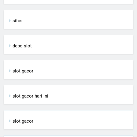
situs
depo slot
slot gacor
slot gacor hari ini
slot gacor