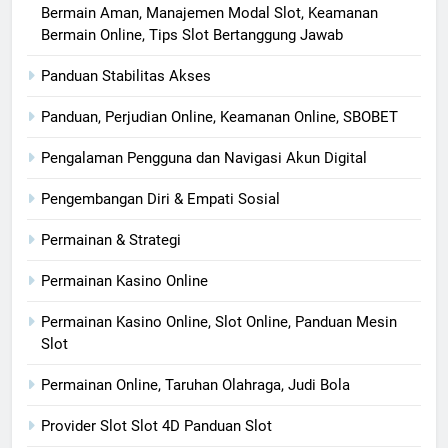
Bermain Aman, Manajemen Modal Slot, Keamanan
Bermain Online, Tips Slot Bertanggung Jawab
Panduan Stabilitas Akses
Panduan, Perjudian Online, Keamanan Online, SBOBET
Pengalaman Pengguna dan Navigasi Akun Digital
Pengembangan Diri & Empati Sosial
Permainan & Strategi
Permainan Kasino Online
Permainan Kasino Online, Slot Online, Panduan Mesin
Slot
Permainan Online, Taruhan Olahraga, Judi Bola
Provider Slot Slot 4D Panduan Slot