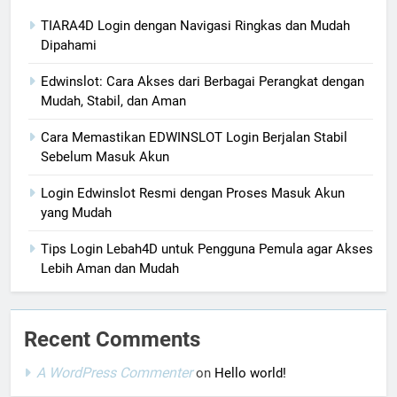
TIARA4D Login dengan Navigasi Ringkas dan Mudah
Dipahami
Edwinslot: Cara Akses dari Berbagai Perangkat dengan
Mudah, Stabil, dan Aman
Cara Memastikan EDWINSLOT Login Berjalan Stabil
Sebelum Masuk Akun
Login Edwinslot Resmi dengan Proses Masuk Akun
yang Mudah
Tips Login Lebah4D untuk Pengguna Pemula agar Akses
Lebih Aman dan Mudah
Recent Comments
A WordPress Commenter
on
Hello world!