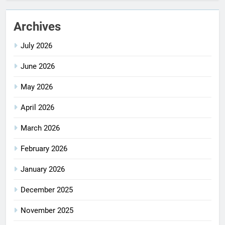
Archives
July 2026
June 2026
May 2026
April 2026
March 2026
February 2026
January 2026
December 2025
November 2025