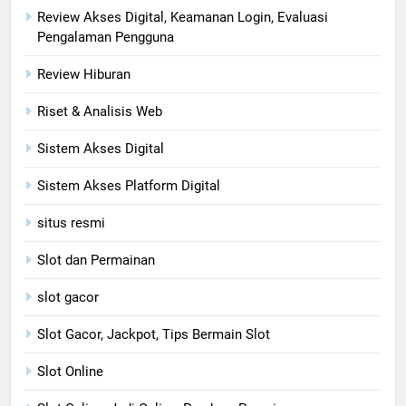
Review Akses Digital, Keamanan Login, Evaluasi
Pengalaman Pengguna
Review Hiburan
Riset & Analisis Web
Sistem Akses Digital
Sistem Akses Platform Digital
situs resmi
Slot dan Permainan
slot gacor
Slot Gacor, Jackpot, Tips Bermain Slot
Slot Online