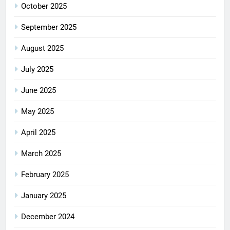
October 2025
September 2025
August 2025
July 2025
June 2025
May 2025
April 2025
March 2025
February 2025
January 2025
December 2024