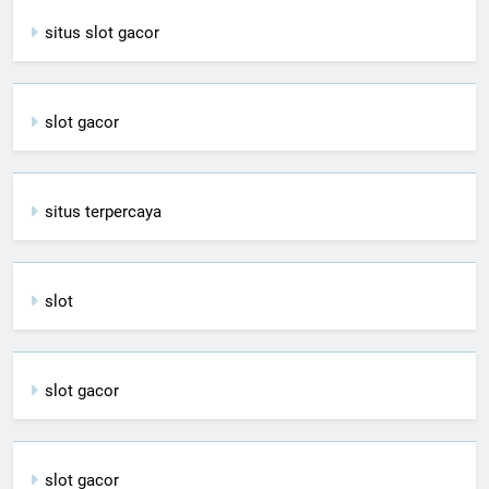
situs slot gacor
slot gacor
situs terpercaya
slot
slot gacor
slot gacor