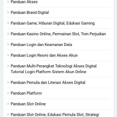
Panduan Akses
Panduan Brand Digital
Panduan Game, Hiburan Digital, Edukasi Gaming
Panduan Kasino Online, Permainan Slot, Tren Perjudian
Panduan Login dan Keamanan Data
Panduan Login Resmi dan Akses Akun
Panduan Multi-Perangkat Teknologi Akses Digital
Tutorial Login Platform Sistem Akun Online
Panduan Pemula dan Literasi Akses Digital
Panduan Platform
Panduan Slot Online
Panduan Slot Online, Edukasi Pemula Slot, Strategi