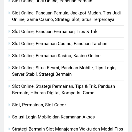
Slot Online, Judi Online, Panduan Pemain
Slot Online, Panduan Pemula, Jackpot Mudah, Tips Judi
Online, Game Casino, Strategi Slot, Situs Terpercaya
Slot Online, Panduan Permainan, Tips & Trik
Slot Online, Permainan Casino, Panduan Taruhan
Slot Online, Permainan Kasino, Kasino Online
Slot Online, Situs Resmi, Panduan Mobile, Tips Login,
Server Stabil, Strategi Bermain
Slot Online, Strategi Permainan, Tips & Trik, Panduan
Bermain, Hiburan Digital, Kompetisi Game
Slot, Permainan, Slot Gacor
Solusi Login Mobile dan Keamanan Akses
Strategi Bermain Slot Manajemen Waktu dan Modal Tips