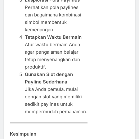
Perhatikan pola paylines
dan bagaimana kombinasi
simbol membentuk
kemenangan.
Tetapkan Waktu Bermain
Atur waktu bermain Anda
agar pengalaman belajar
tetap menyenangkan dan
produktif.
Gunakan Slot dengan
Payline Sederhana
Jika Anda pemula, mulai
dengan slot yang memiliki
sedikit paylines untuk
mempermudah pemahaman.
Kesimpulan