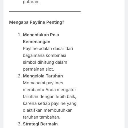
putaran.
Mengapa Payline Penting?
Menentukan Pola
Kemenangan
Payline adalah dasar dari
bagaimana kombinasi
simbol dihitung dalam
permainan slot.
Mengelola Taruhan
Memahami paylines
membantu Anda mengatur
taruhan dengan lebih baik,
karena setiap payline yang
diaktifkan membutuhkan
taruhan tambahan.
Strategi Bermain