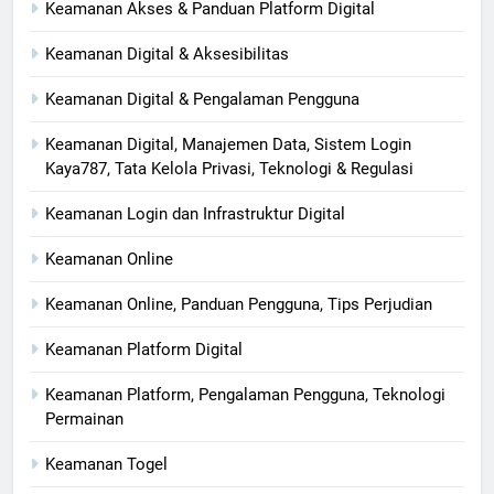
Keamanan Akses & Panduan Platform Digital
Keamanan Digital & Aksesibilitas
Keamanan Digital & Pengalaman Pengguna
Keamanan Digital, Manajemen Data, Sistem Login
Kaya787, Tata Kelola Privasi, Teknologi & Regulasi
Keamanan Login dan Infrastruktur Digital
Keamanan Online
Keamanan Online, Panduan Pengguna, Tips Perjudian
Keamanan Platform Digital
Keamanan Platform, Pengalaman Pengguna, Teknologi
Permainan
Keamanan Togel