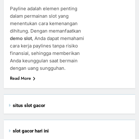
Payline adalah elemen penting
dalam permainan slot yang
menentukan cara kemenangan
dihitung. Dengan memanfaatkan
demo slot
, Anda dapat memahami
cara kerja paylines tanpa risiko
finansial, sehingga memberikan
Anda keunggulan saat bermain
dengan uang sungguhan.
Read More
situs slot gacor
slot gacor hari ini