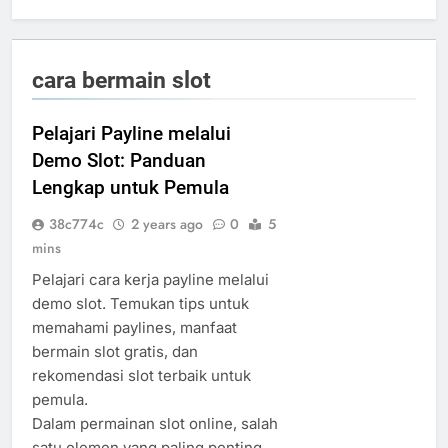
cara bermain slot
Pelajari Payline melalui
Demo Slot: Panduan
Lengkap untuk Pemula
38c774c
2 years ago
0
5
mins
Pelajari cara kerja payline melalui
demo slot. Temukan tips untuk
memahami paylines, manfaat
bermain slot gratis, dan
rekomendasi slot terbaik untuk
pemula.
Dalam permainan slot online, salah
satu elemen yang paling penting