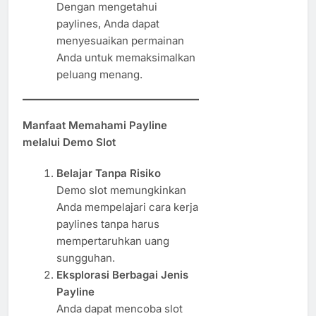
Dengan mengetahui
paylines, Anda dapat
menyesuaikan permainan
Anda untuk memaksimalkan
peluang menang.
Manfaat Memahami Payline
melalui Demo Slot
Belajar Tanpa Risiko
Demo slot memungkinkan
Anda mempelajari cara kerja
paylines tanpa harus
mempertaruhkan uang
sungguhan.
Eksplorasi Berbagai Jenis
Payline
Anda dapat mencoba slot