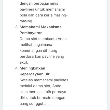
dengan berbagai jenis
paylines untuk memahami
pola dan cara kerja masing-
masing.
Memahami Mekanisme
Pembayaran
Demo slot membantu Anda
melihat bagaimana
kemenangan dihitung
berdasarkan payline yang
aktif.
Meningkatkan
Kepercayaan Diri
Setelah memahami paylines
melalui demo slot, Anda
akan merasa lebih percaya
diri untuk bermain dengan
uang sungguhan.