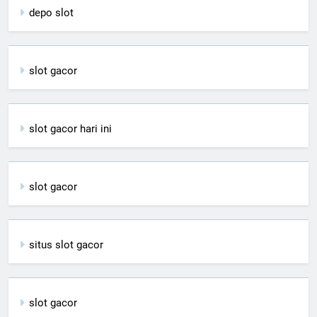
depo slot
slot gacor
slot gacor hari ini
slot gacor
situs slot gacor
slot gacor