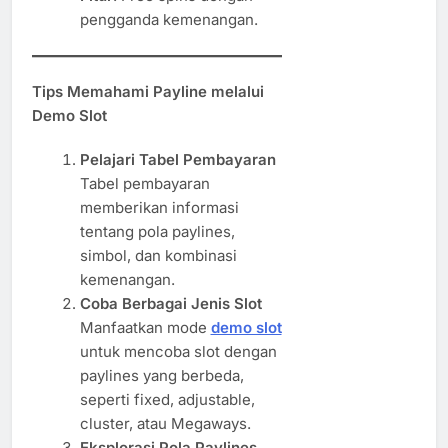
pengganda kemenangan.
Tips Memahami Payline melalui
Demo Slot
Pelajari Tabel Pembayaran
Tabel pembayaran
memberikan informasi
tentang pola paylines,
simbol, dan kombinasi
kemenangan.
Coba Berbagai Jenis Slot
Manfaatkan mode
demo slot
untuk mencoba slot dengan
paylines yang berbeda,
seperti fixed, adjustable,
cluster, atau Megaways.
Eksplorasi Pola Paylines