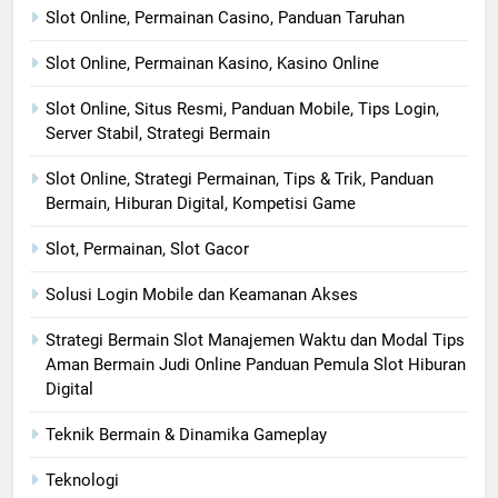
Slot Online, Permainan Casino, Panduan Taruhan
Slot Online, Permainan Kasino, Kasino Online
Slot Online, Situs Resmi, Panduan Mobile, Tips Login,
Server Stabil, Strategi Bermain
Slot Online, Strategi Permainan, Tips & Trik, Panduan
Bermain, Hiburan Digital, Kompetisi Game
Slot, Permainan, Slot Gacor
Solusi Login Mobile dan Keamanan Akses
Strategi Bermain Slot Manajemen Waktu dan Modal Tips
Aman Bermain Judi Online Panduan Pemula Slot Hiburan
Digital
Teknik Bermain & Dinamika Gameplay
Teknologi