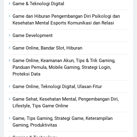
Game & Teknologi Digital
Game dan Hiburan Pengembangan Diri Psikologi dan
Kesehatan Mental Esports Komunikasi dan Relasi
Game Development
Game Online, Bandar Slot, Hiburan
Game Online, Keamanan Akun, Tips & Trik Gaming,
Panduan Pemula, Mobile Gaming, Strategi Login,
Proteksi Data
Game Online, Teknologi Digital, Ulasan Fitur
Game Sehat, Kesehatan Mental, Pengembangan Diri,
Lifestyle, Tips Game Online
Game, Tips Gaming, Strategi Game, Keterampilan
Gaming, Produktivitas