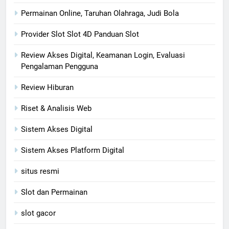
Permainan Online, Taruhan Olahraga, Judi Bola
Provider Slot Slot 4D Panduan Slot
Review Akses Digital, Keamanan Login, Evaluasi
Pengalaman Pengguna
Review Hiburan
Riset & Analisis Web
Sistem Akses Digital
Sistem Akses Platform Digital
situs resmi
Slot dan Permainan
slot gacor