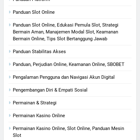
Panduan Slot Online
Panduan Slot Online, Edukasi Pemula Slot, Strategi
Bermain Aman, Manajemen Modal Slot, Keamanan
Bermain Online, Tips Slot Bertanggung Jawab
Panduan Stabilitas Akses
Panduan, Perjudian Online, Keamanan Online, SBOBET
Pengalaman Pengguna dan Navigasi Akun Digital
Pengembangan Diri & Empati Sosial
Permainan & Strategi
Permainan Kasino Online
Permainan Kasino Online, Slot Online, Panduan Mesin
Slot