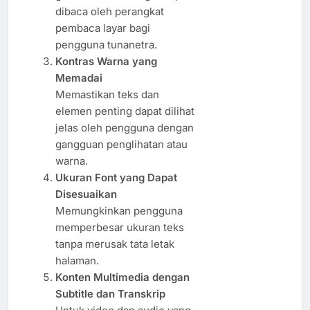
dibaca oleh perangkat
pembaca layar bagi
pengguna tunanetra.
Kontras Warna yang
Memadai
Memastikan teks dan
elemen penting dapat dilihat
jelas oleh pengguna dengan
gangguan penglihatan atau
warna.
Ukuran Font yang Dapat
Disesuaikan
Memungkinkan pengguna
memperbesar ukuran teks
tanpa merusak tata letak
halaman.
Konten Multimedia dengan
Subtitle dan Transkrip