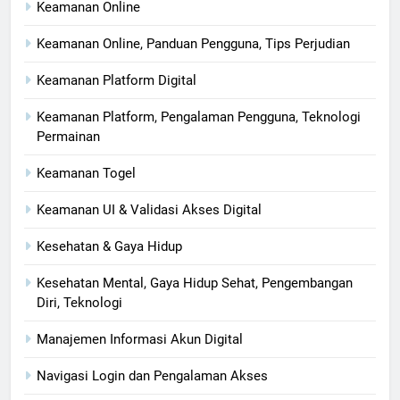
Keamanan Online
Keamanan Online, Panduan Pengguna, Tips Perjudian
Keamanan Platform Digital
Keamanan Platform, Pengalaman Pengguna, Teknologi
Permainan
Keamanan Togel
Keamanan UI & Validasi Akses Digital
Kesehatan & Gaya Hidup
Kesehatan Mental, Gaya Hidup Sehat, Pengembangan
Diri, Teknologi
Manajemen Informasi Akun Digital
Navigasi Login dan Pengalaman Akses