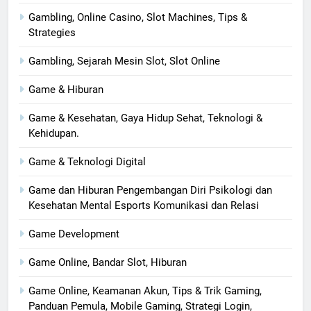
Gambling, Online Casino, Slot Machines, Tips &
Strategies
Gambling, Sejarah Mesin Slot, Slot Online
Game & Hiburan
Game & Kesehatan, Gaya Hidup Sehat, Teknologi &
Kehidupan.
Game & Teknologi Digital
Game dan Hiburan Pengembangan Diri Psikologi dan
Kesehatan Mental Esports Komunikasi dan Relasi
Game Development
Game Online, Bandar Slot, Hiburan
Game Online, Keamanan Akun, Tips & Trik Gaming,
Panduan Pemula, Mobile Gaming, Strategi Login,