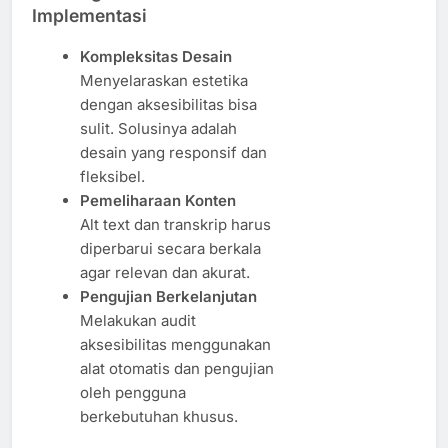
Implementasi
Kompleksitas Desain
Menyelaraskan estetika
dengan aksesibilitas bisa
sulit. Solusinya adalah
desain yang responsif dan
fleksibel.
Pemeliharaan Konten
Alt text dan transkrip harus
diperbarui secara berkala
agar relevan dan akurat.
Pengujian Berkelanjutan
Melakukan audit
aksesibilitas menggunakan
alat otomatis dan pengujian
oleh pengguna
berkebutuhan khusus.