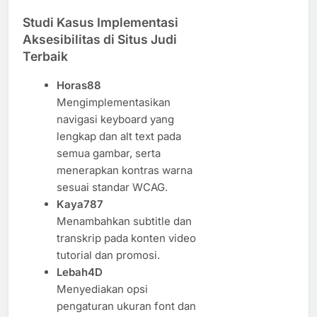
Studi Kasus Implementasi
Aksesibilitas di Situs Judi
Terbaik
Horas88
Mengimplementasikan
navigasi keyboard yang
lengkap dan alt text pada
semua gambar, serta
menerapkan kontras warna
sesuai standar WCAG.
Kaya787
Menambahkan subtitle dan
transkrip pada konten video
tutorial dan promosi.
Lebah4D
Menyediakan opsi
pengaturan ukuran font dan