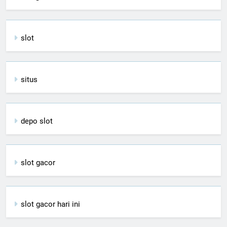
slot
situs
depo slot
slot gacor
slot gacor hari ini