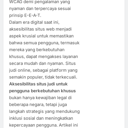
WCAG demi pengalaman yang
nyaman dan terpercaya sesuai
prinsip E-E-A-T.
Dalam era digital saat ini,
aksesibilitas situs web menjadi
aspek krusial untuk memastikan
bahwa semua pengguna, termasuk
mereka yang berkebutuhan
khusus, dapat mengakses layanan
secara mudah dan nyaman. Situs
judi online, sebagai platform yang
semakin populer, tidak terkecuali.
Aksesibilitas situs judi untuk
pengguna berkebutuhan khusus
bukan hanya kewajiban legal di
beberapa negara, tetapi juga
langkah strategis yang mendukung
inklusi sosial dan meningkatkan
kepercayaan pengguna. Artikel ini