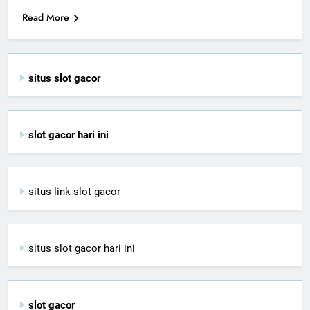
Read More
situs slot gacor
slot gacor hari ini
situs link slot gacor
situs slot gacor hari ini
slot gacor