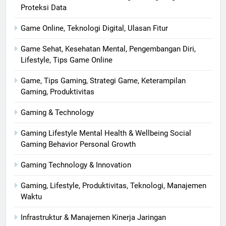
Proteksi Data
Game Online, Teknologi Digital, Ulasan Fitur
Game Sehat, Kesehatan Mental, Pengembangan Diri,
Lifestyle, Tips Game Online
Game, Tips Gaming, Strategi Game, Keterampilan
Gaming, Produktivitas
Gaming & Technology
Gaming Lifestyle Mental Health & Wellbeing Social
Gaming Behavior Personal Growth
Gaming Technology & Innovation
Gaming, Lifestyle, Produktivitas, Teknologi, Manajemen
Waktu
Infrastruktur & Manajemen Kinerja Jaringan