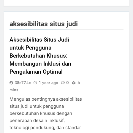
aksesibilitas situs judi
Aksesibilitas Situs Judi
untuk Pengguna
Berkebutuhan Khusus:
Membangun Inklusi dan
Pengalaman Optimal
38c774c
1 year ago
0
6
mins
Mengulas pentingnya aksesibilitas
situs judi untuk pengguna
berkebutuhan khusus dengan
penerapan desain inklusif,
teknologi pendukung, dan standar