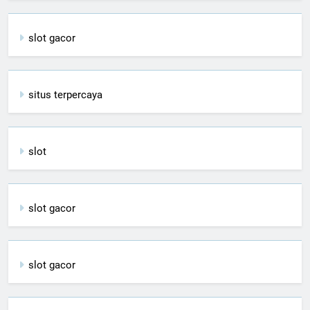
slot gacor
situs terpercaya
slot
slot gacor
slot gacor