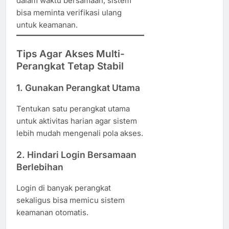
dalam waktu bersamaan, sistem
bisa meminta verifikasi ulang
untuk keamanan.
Tips Agar Akses Multi-
Perangkat Tetap Stabil
1. Gunakan Perangkat Utama
Tentukan satu perangkat utama
untuk aktivitas harian agar sistem
lebih mudah mengenali pola akses.
2. Hindari Login Bersamaan
Berlebihan
Login di banyak perangkat
sekaligus bisa memicu sistem
keamanan otomatis.