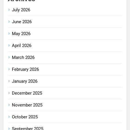
July 2026
June 2026
May 2026
April 2026
March 2026
February 2026
January 2026
December 2025
November 2025
October 2025
September 2025