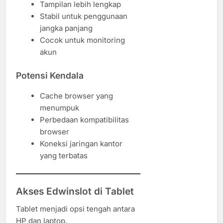
Tampilan lebih lengkap
Stabil untuk penggunaan
jangka panjang
Cocok untuk monitoring
akun
Potensi Kendala
Cache browser yang
menumpuk
Perbedaan kompatibilitas
browser
Koneksi jaringan kantor
yang terbatas
Akses Edwinslot di Tablet
Tablet menjadi opsi tengah antara
HP dan laptop.