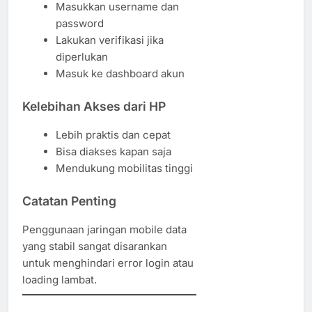
Masukkan username dan
password
Lakukan verifikasi jika
diperlukan
Masuk ke dashboard akun
Kelebihan Akses dari HP
Lebih praktis dan cepat
Bisa diakses kapan saja
Mendukung mobilitas tinggi
Catatan Penting
Penggunaan jaringan mobile data
yang stabil sangat disarankan
untuk menghindari error login atau
loading lambat.