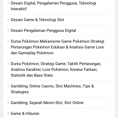
Desain Digital, Pengalaman Pengguna, Teknologi
Interaktif
Desain Game & Teknologi Slot
Desain Pengalaman Pengguna Digital
Dunia Pokémon Mekanisme Game Pokémon Strategi
Pertarungan Pokémon Edukasi & Analisis Game Lore
dan Gameplay Pokémon
Dunia Pokémon, Strategi Game, Taktik Pertarungan,
Analisis Karakter, Lore Pokémon, Kreatur Fantasi,
Statistik dan Base Stats
Gambling, Online Casino, Slot Machines, Tips &
Strategies
Gambling, Sejarah Mesin Slot, Slot Online
Game & Hiburan