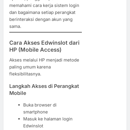
memahami cara kerja sistem login
dan bagaimana setiap perangkat
berinteraksi dengan akun yang
sama.
Cara Akses Edwinslot dari
HP (Mobile Access)
Akses melalui HP menjadi metode
paling umum karena
fleksibilitasnya.
Langkah Akses di Perangkat
Mobile
Buka browser di
smartphone
Masuk ke halaman login
Edwinslot