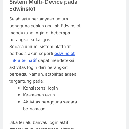
Sistem Multi-Device pada
Edwinslot
Salah satu pertanyaan umum
pengguna adalah apakah Edwinslot
mendukung login di beberapa
perangkat sekaligus.
Secara umum, sistem platform
berbasis akun seperti
edwinslot
link alternatif
dapat mendeteksi
aktivitas login dari perangkat
berbeda. Namun, stabilitas akses
tergantung pada:
Konsistensi login
Keamanan akun
Aktivitas pengguna secara
bersamaan
Jika terlalu banyak login aktif