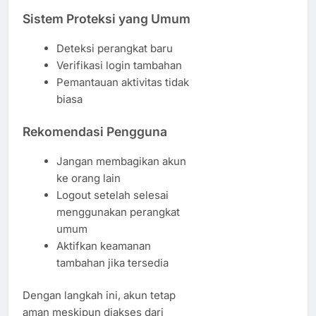
Sistem Proteksi yang Umum
Deteksi perangkat baru
Verifikasi login tambahan
Pemantauan aktivitas tidak
biasa
Rekomendasi Pengguna
Jangan membagikan akun
ke orang lain
Logout setelah selesai
menggunakan perangkat
umum
Aktifkan keamanan
tambahan jika tersedia
Dengan langkah ini, akun tetap
aman meskipun diakses dari