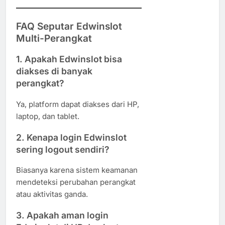
FAQ Seputar Edwinslot
Multi-Perangkat
1. Apakah Edwinslot bisa
diakses di banyak
perangkat?
Ya, platform dapat diakses dari HP,
laptop, dan tablet.
2. Kenapa login Edwinslot
sering logout sendiri?
Biasanya karena sistem keamanan
mendeteksi perubahan perangkat
atau aktivitas ganda.
3. Apakah aman login