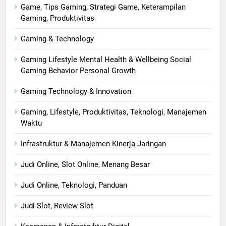
Game, Tips Gaming, Strategi Game, Keterampilan
Gaming, Produktivitas
Gaming & Technology
Gaming Lifestyle Mental Health & Wellbeing Social
Gaming Behavior Personal Growth
Gaming Technology & Innovation
Gaming, Lifestyle, Produktivitas, Teknologi, Manajemen
Waktu
Infrastruktur & Manajemen Kinerja Jaringan
Judi Online, Slot Online, Menang Besar
Judi Online, Teknologi, Panduan
Judi Slot, Review Slot