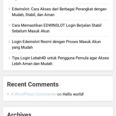
Edwinslot: Cara Akses dari Berbagai Perangkat dengan
Mudah, Stabil, dan Aman
Cara Memastikan EDWINSLOT Login Berjalan Stabil
Sebelum Masuk Akun
Login Edwinslot Resmi dengan Proses Masuk Akun
yang Mudah
Tips Login Lebah4D untuk Pengguna Pemula agar Akses
Lebih Aman dan Mudah
Recent Comments
A WordPress Commenter
on
Hello world!
Archives