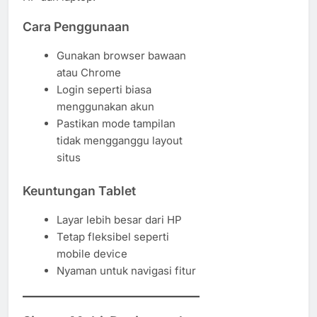
Cara Penggunaan
Gunakan browser bawaan
atau Chrome
Login seperti biasa
menggunakan akun
Pastikan mode tampilan
tidak mengganggu layout
situs
Keuntungan Tablet
Layar lebih besar dari HP
Tetap fleksibel seperti
mobile device
Nyaman untuk navigasi fitur