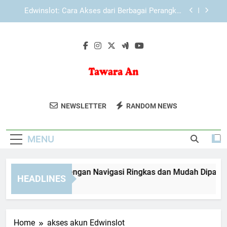
Skip
Cara Memastikan EDWINSLOT Login Berjalan
to
Stabil Sebelum Masuk Akun
content
Login Edwinslot Resmi dengan Proses Masuk
Akun yang Mudah
TIARA4D Login dengan Navigasi Ringkas dan
Mudah Dipahami
Edwinslot: Cara Akses dari Berbagai Perangkat
dengan Mudah, Stabil, dan Aman
Tawara An
Nikmati Pengalaman Menginap
Cara Memastikan EDWINSLOT Login Berjalan
NEWSLETTER
RANDOM NEWS
Stabil Sebelum Masuk Akun
Tradisional Di Tawara An, Jepang.
Login Edwinslot Resmi dengan Proses Masuk
Penginapan Yang Nyaman Dengan
Akun yang Mudah
MENU
Budaya Jepang Otentik.
ARA4D Login dengan Navigasi Ringkas dan Mudah Dipahami
HEADLINES
Month Ago
Home
akses akun Edwinslot