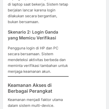
di laptop saat bekerja. Sistem tetap
berjalan lancar karena login
dilakukan secara bergantian,
bukan bersamaan.
Skenario 2: Login Ganda
yang Memicu Verifikasi
Pengguna login di HP dan PC
secara bersamaan. Sistem
mendeteksi aktivitas berbeda dan
meminta verifikasi tambahan untuk
menjaga keamanan akun.
Keamanan Akses di
Berbagai Perangkat
Keamanan menjadi faktor utama
dalam sistem multi-device.